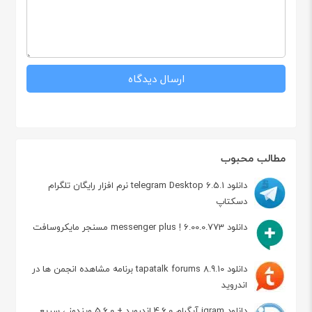
مطالب محبوب
دانلود telegram Desktop 6.5.1 نرم افزار رایگان تلگرام
دسکتاپ
دانلود messenger plus ! 6.00.0.773 مسنجر مایکروسافت
دانلود tapatalk forums 8.9.10 برنامه مشاهده انجمن ها در
اندروید
دانلود igram آیگرام 4.6.0 اندروید + 5.6.0 ویندوز ، سریع