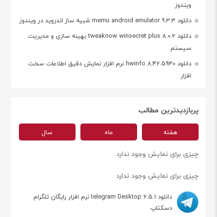
ویندوز
دانلود memu android emulator 9.3.3 شبیه ساز اندروید در ویندوز
دانلود tweaknow winsecret plus 8.0.2 بهینه سازی و مدیریت
سیستم
دانلود hwinfo 8.42.5930 نرم افزار نمایش دقیق اطلاعات سخت
افزار
پربازدیدترین مطالب
هفته
ماه
سال
چیزی برای نمایش وجود ندارد
چیزی برای نمایش وجود ندارد
دانلود telegram Desktop 6.5.1 نرم افزار رایگان تلگرام
دسکتاپ