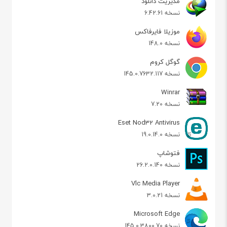
مدیریت دانلود
نسخه 6.42.61
موزیلا فایرفاکس
نسخه 148.0
گوگل کروم
نسخه 145.0.7632.117
Winrar
نسخه 7.20
Eset Nod32 Antivirus
نسخه 19.0.14.0
فتوشاپ
نسخه 26.2.0.140
Vlc Media Player
نسخه 3.0.21
Microsoft Edge
نسخه 145.0.3800.70