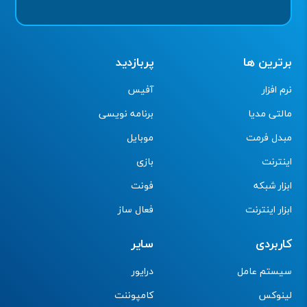
برترین ها
پربازدید
نرم افزار
آفیس
مالتی مدیا
برنامه نویسی
مبدل فرمت
موبایل
اینترنت
بازی
ابزار شبکه
فونت
ابزار اینترنت
فعال ساز
کاربردی
سایر
سیستم عامل
درایور
لینوکس
کامپوننت