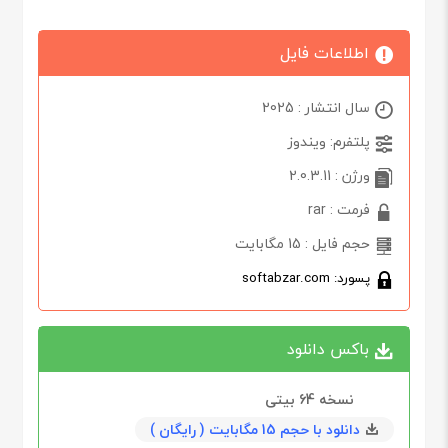
اطلاعات فایل
سال انتشار : 2025
پلتفرم: ویندوز
ورژن : 2.0.3.11
فرمت : rar
حجم فایل : 15 مگابایت
پسورد: softabzar.com
باکس دانلود
نسخه 64 بیتی
دانلود با حجم 15 مگابایت ( رایگان )