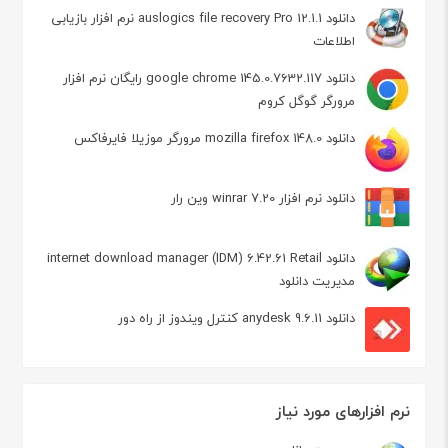
دانلود auslogics file recovery Pro 12.1.1 نرم افزار بازیابی
اطلاعات
دانلود google chrome 145.0.7632.117 رایگان نرم افزار
مرورگر گوگل کروم
دانلود mozilla firefox 148.0 مرورگر موزیلا فایرفاکس
دانلود نرم افزار winrar 7.20 وین رار
دانلود internet download manager (IDM) 6.42.61 Retail
مدیریت دانلود
دانلود anydesk 9.6.11 کنترل ویندوز از راه دور
نرم افزارهای مورد نیاز