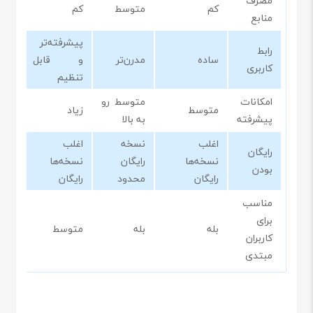
مصرف
کم
متوسط
کم
منابع
پیشرفته‌تر
رابط
ساده
مدرن‌تر
و قابل
کاربری
تنظیم
امکانات
متوسط رو
متوسط
زیاد
پیشرفته
به بالا
اغلب
نسخه
اغلب
رایگان
نسخه‌ها
رایگان
نسخه‌ها
بودن
رایگان
محدود
رایگان
مناسب
برای
بله
بله
متوسط
کاربران
مبتدی