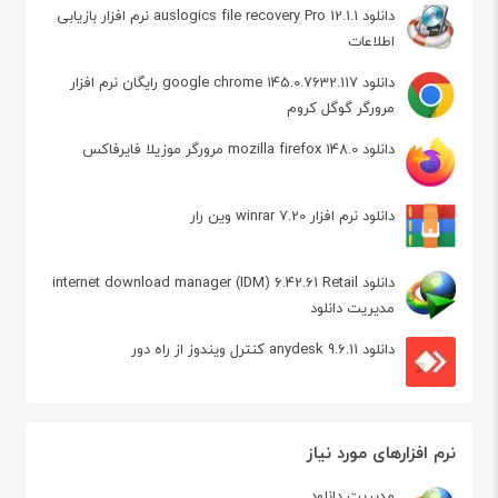
دانلود auslogics file recovery Pro 12.1.1 نرم افزار بازیابی
اطلاعات
دانلود google chrome 145.0.7632.117 رایگان نرم افزار
مرورگر گوگل کروم
دانلود mozilla firefox 148.0 مرورگر موزیلا فایرفاکس
دانلود نرم افزار winrar 7.20 وین رار
دانلود internet download manager (IDM) 6.42.61 Retail
مدیریت دانلود
دانلود anydesk 9.6.11 کنترل ویندوز از راه دور
نرم افزارهای مورد نیاز
مدیریت دانلود