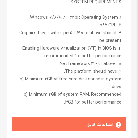
SYSTEM REQUIREMENTS:
——————–
1. Windows 7/8/8.1/10 64bit Operating System.
2. x86 CPU.
3. Graphics Driver with OpenGL 3.0 or above should
be present.
4. Enabling Hardware virtualization (VT) in BIOS is
recommended for better performance.
5. .Net framework 4.0 or above.
6. The platform should have,
a) Minimum 2GB of free hard disk space in system
drive.
b) Minimum 2GB of system RAM. Recommended
3GB for better performance.
اطلاعات فایل