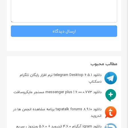
مطالب محبوب
دانلود telegram Desktop 6.5.1 نرم افزار رایگان تلگرام
دسکتاپ
دانلود messenger plus ! 6.00.0.773 مسنجر مایکروسافت
دانلود tapatalk forums 8.9.10 برنامه مشاهده انجمن ها در
اندروید
دانلود igram آیگرام 4.6.0 اندروید + 5.6.0 ویندوز ، سریع