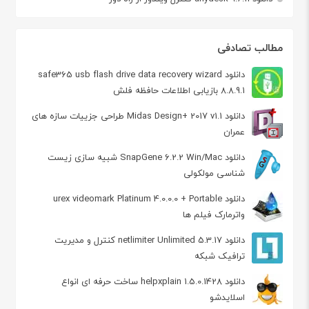
مطالب تصادفی
دانلود safe365 usb flash drive data recovery wizard
8.8.9.1 بازیابی اطلاعات حافظه فلش
دانلود Midas Design+ 2017 v1.1 طراحی جزییات سازه های
عمران
دانلود SnapGene 6.2.2 Win/Mac شبیه سازی زیست
شناسی مولکولی
دانلود urex videomark Platinum 4.0.0.0 + Portable
واترمارک فیلم ها
دانلود netlimiter Unlimited 5.3.17 کنترل و مدیریت
ترافیک شبکه
دانلود helpxplain 1.5.0.1428 ساخت حرفه ای انواع
اسلایدشو