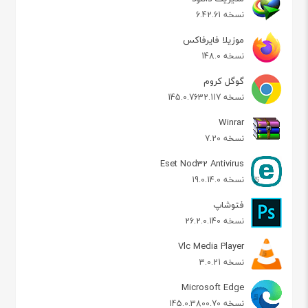
نسخه 6.42.61
موزیلا فایرفاکس
نسخه 148.0
گوگل کروم
نسخه 145.0.7632.117
Winrar
نسخه 7.20
Eset Nod32 Antivirus
نسخه 19.0.14.0
فتوشاپ
نسخه 26.2.0.140
Vlc Media Player
نسخه 3.0.21
Microsoft Edge
نسخه 145.0.3800.70