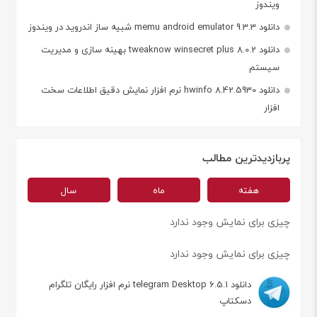
ویندوز
دانلود memu android emulator 9.3.3 شبیه ساز اندروید در ویندوز
دانلود tweaknow winsecret plus 8.0.2 بهینه سازی و مدیریت
سیستم
دانلود hwinfo 8.42.5930 نرم افزار نمایش دقیق اطلاعات سخت
افزار
پربازدیدترین مطالب
هفته
ماه
سال
چیزی برای نمایش وجود ندارد
چیزی برای نمایش وجود ندارد
دانلود telegram Desktop 6.5.1 نرم افزار رایگان تلگرام
دسکتاپ