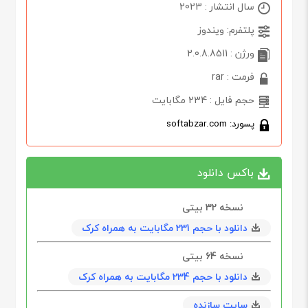
سال انتشار : 2023
پلتفرم: ویندوز
ورژن : 2.0.8.8511
فرمت : rar
حجم فایل : 234 مگابایت
پسورد: softabzar.com
باکس دانلود
نسخه 32 بیتی
دانلود با حجم 231 مگابايت به همراه کرک
نسخه 64 بیتی
دانلود با حجم 234 مگابايت به همراه کرک
سایت سازنده