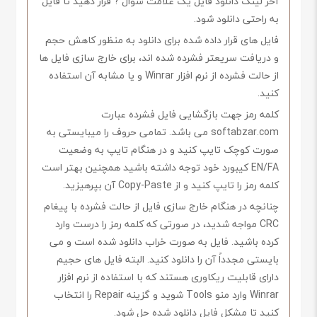
آخر لینک دانلود فایل یک علامت سوال ? قرار دهید تا فایل
به راحتی دانلود شود.
فایل های قرار داده شده برای دانلود به منظور کاهش حجم
و دریافت سریعتر فشرده شده اند، برای خارج سازی فایل ها
از حالت فشرده از نرم افزار Winrar و یا مشابه آن استفاده
کنید.
کلمه رمز جهت بازگشایی فایل فشرده عبارت
softabzar.com می باشد. تمامی حروف را میبایستی به
صورت کوچک تایپ کنید و در هنگام تایپ به وضعیت
EN/FA کیبورد خود توجه داشته باشید همچنین بهتر است
کلمه رمز را تایپ کنید و از Copy-Paste آن بپرهیزید.
چنانچه در هنگام خارج سازی فایل از حالت فشرده با پیغام
CRC مواجه شدید، در صورتی که کلمه رمز را درست وارد
کرده باشید. فایل به صورت خراب دانلود شده است و می
بایستی مجدداً آن را دانلود کنید. البته فایل های حجیم
دارای قابلیت ریکاوری هستند که با استفاده از نرم افزار
Winrar وارد منو Tools شوید و گزینه Repair را انتخاب
کنید تا مشکل فایل دانلود شده حل شود.