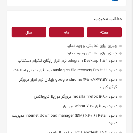
مطالب محبوب
هفته
ماه
سال
چیزی برای نمایش وجود ندارد
چیزی برای نمایش وجود ندارد
دانلود telegram Desktop 6.5.1 نرم افزار رایگان تلگرام دسکتاپ
دانلود auslogics file recovery Pro 12.1.1 نرم افزار بازیابی اطلاعات
دانلود google chrome 145.0.7632.117 رایگان نرم افزار مرورگر
گوگل کروم
دانلود mozilla firefox 148.0 مرورگر موزیلا فایرفاکس
دانلود نرم افزار winrar 7.20 وین رار
دانلود internet download manager (IDM) 6.42.61 Retail مدیریت
دانلود
دانلود anydesk 9.6.11 کنترل ویندوز از راه دور