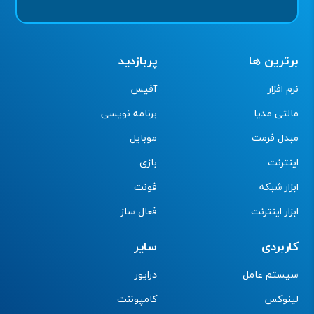
برترین ها
پربازدید
نرم افزار
آفیس
مالتی مدیا
برنامه نویسی
مبدل فرمت
موبایل
اینترنت
بازی
ابزار شبکه
فونت
ابزار اینترنت
فعال ساز
کاربردی
سایر
سیستم عامل
درایور
لینوکس
کامپوننت