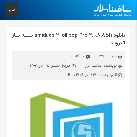
منو
دانلود amiduos 2 lollipop Pro 2.0.8.8511 شبیه ساز
اندروید
بازدید: 351
دیدگاه: 0
نویسنده: سافت ابزار
تاریخ انتشار: ۲۵ آبان ۱۴۰۲
16 اردیبهشت 1404 در 12:06 ب.ظ