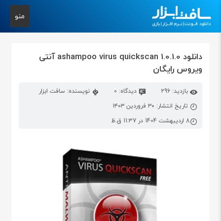
منو
دانلود ashampoo virus quickscan 1.0.1.0 آنتی
ویروس رایگان
بازدید: 296
دیدگاه: 0
نویسنده: سافت ابزار
تاریخ انتشار: ۳۰ فروردین ۱۴۰۳
8 اردیبهشت 1404 در 11:37 ق.ظ