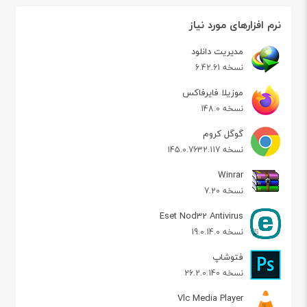
نرم افزارهای مورد نیاز
مدیریت دانلود
نسخه 6.42.61
موزیلا فایرفاکس
نسخه 148.0
گوگل کروم
نسخه 145.0.7632.117
Winrar
نسخه 7.20
Eset Nod32 Antivirus
نسخه 19.0.14.0
فتوشاپ
نسخه 26.2.0.140
Vlc Media Player