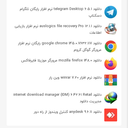
دانلود telegram Desktop 6.5.1 نرم افزار رایگان تلگرام
دسکتاپ
دانلود auslogics file recovery Pro 12.1.1 نرم افزار بازیابی
اطلاعات
دانلود google chrome 145.0.7632.117 رایگان نرم افزار
مرورگر گوگل کروم
دانلود mozilla firefox 148.0 مرورگر موزیلا فایرفاکس
دانلود نرم افزار winrar 7.20 وین رار
دانلود internet download manager (IDM) 6.42.61 Retail
مدیریت دانلود
دانلود anydesk 9.6.11 کنترل ویندوز از راه دور