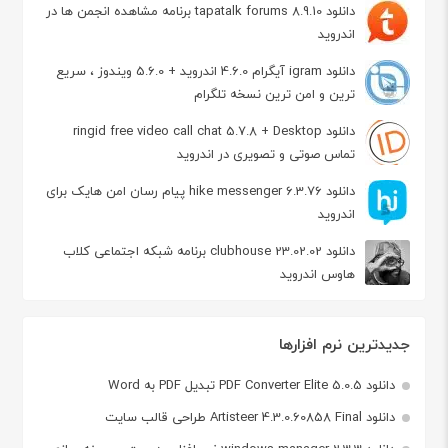
دانلود tapatalk forums 8.9.10 برنامه مشاهده انجمن ها در
اندروید
دانلود igram آیگرام 4.6.0 اندروید + 5.6.0 ویندوز ، سریع
ترین و امن ترین نسخه تلگرام
دانلود ringid free video call chat 5.7.8 + Desktop
تماس صوتی و تصویری در اندروید
دانلود hike messenger 6.3.76 پیام‌ رسان‌ امن هایک برای
اندروید
دانلود clubhouse 23.02.02 برنامه شبکه اجتماعی کلاب
هاوس اندروید
جدیدترین نرم افزارها
دانلود PDF Converter Elite 5.0.5 تبدیل PDF به Word
دانلود Artisteer 4.3.0.60858 Final طراحی قالب سایت