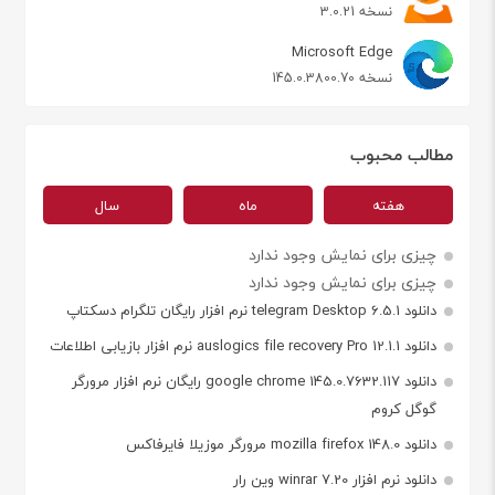
نسخه 3.0.21
Microsoft Edge
نسخه 145.0.3800.70
مطالب محبوب
هفته
ماه
سال
چیزی برای نمایش وجود ندارد
چیزی برای نمایش وجود ندارد
دانلود telegram Desktop 6.5.1 نرم افزار رایگان تلگرام دسکتاپ
دانلود auslogics file recovery Pro 12.1.1 نرم افزار بازیابی اطلاعات
دانلود google chrome 145.0.7632.117 رایگان نرم افزار مرورگر
گوگل کروم
دانلود mozilla firefox 148.0 مرورگر موزیلا فایرفاکس
دانلود نرم افزار winrar 7.20 وین رار