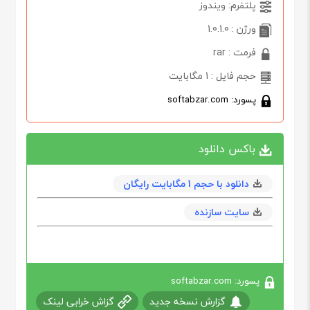
پلتفرم: ویندوز
ورژن : 1.0.1.0
فرمت : rar
حجم فایل : 1 مگابایت
پسورد: softabzar.com
باکس دانلود
دانلود با حجم 1 مگابايت رایگان
سایت سازنده
پسورد: softabzar.com
گزارش نسخه جدید
گزاش خرابی لینک