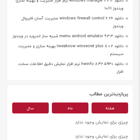
دانلود windows manager 2.3.3 نرم افزار مدیریت و بهینه سازی
ویندوز 10/11
دانلود windows firewall control 6.26 مدیریت آسان فایروال
ویندوز
دانلود memu android emulator 9.3.3 شبیه ساز اندروید در ویندوز
دانلود tweaknow winsecret plus 8.0.2 بهینه سازی و مدیریت
سیستم
دانلود hwinfo 8.42.5930 نرم افزار نمایش دقیق اطلاعات سخت
افزار
پربازدیدترین مطالب
هفته
ماه
سال
چیزی برای نمایش وجود ندارد
چیزی برای نمایش وجود ندارد