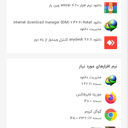
دانلود نرم افزار winrar 7.20 وین رار
دانلود internet download manager (IDM) 6.42.61 Retail
مدیریت دانلود
دانلود anydesk 9.6.11 کنترل ویندوز از راه دور
نرم افزارهای مورد نیاز
مدیریت دانلود
نسخه 6.42.61
موزیلا فایرفاکس
نسخه 148.0
گوگل کروم
نسخه 145.0.7632.117