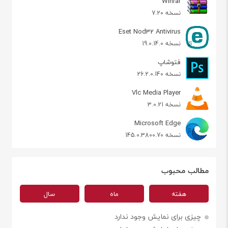
Winrar
نسخه 7.20
Eset Nod32 Antivirus
نسخه 19.0.14.0
فتوشاپ
نسخه 26.2.0.140
Vlc Media Player
نسخه 3.0.21
Microsoft Edge
نسخه 145.0.3800.70
مطالب محبوب
هفته
ماه
سال
چیزی برای نمایش وجود ندارد