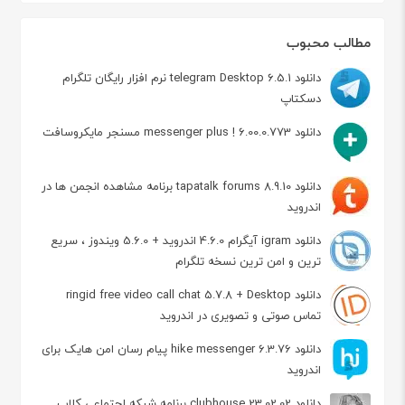
مطالب محبوب
دانلود telegram Desktop 6.5.1 نرم افزار رایگان تلگرام
دسکتاپ
دانلود messenger plus ! 6.00.0.773 مسنجر مایکروسافت
دانلود tapatalk forums 8.9.10 برنامه مشاهده انجمن ها در
اندروید
دانلود igram آیگرام 4.6.0 اندروید + 5.6.0 ویندوز ، سریع
ترین و امن ترین نسخه تلگرام
دانلود ringid free video call chat 5.7.8 + Desktop
تماس صوتی و تصویری در اندروید
دانلود hike messenger 6.3.76 پیام‌ رسان‌ امن هایک برای
اندروید
دانلود clubhouse 23.02.02 برنامه شبکه اجتماعی کلاب