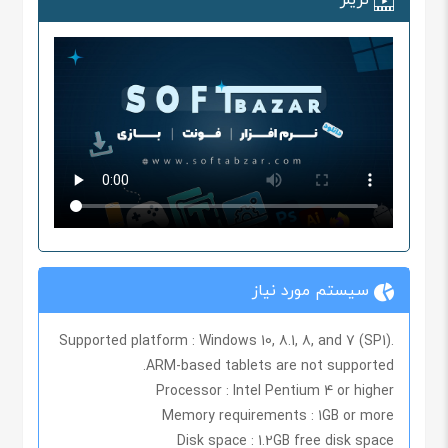
سیستم مورد نیاز
Supported platform :
Windows 10, 8.1, 8, and 7 (SP1).
ARM-based tablets are not supported.
Processor :
Intel Pentium 4 or higher
Memory requirements :
1GB or more
Disk space :
1.2GB free disk space