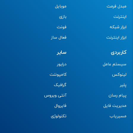
مبدل فرمت
موبایل
اینترنت
بازی
ابزار شبکه
فونت
ابزار اینترنت
فعال ساز
کاربردی
سایر
سیستم عامل
درایور
لینوکس
کامپوننت
پلیر
گرافیک
پیام رسان
آنتی ویروس
مدیریت فایل
فایروال
مسیریاب
تکنولوژی