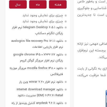
نسخه‌های ویندوز است و به‌طور خاص
هفته
ماه
سال
ی شناسایی و جلوگیری
نی است تا جدیدترین
چیزی برای نمایش وجود ندارد
چیزی برای نمایش وجود ندارد
دانلود telegram Desktop 6.5.1 نرم افزار
رایگان تلگرام دسکتاپ
دانلود auslogics file recovery Pro 12.1.1
‌های اضافی مهمی نیز ارائه
نرم افزار بازیابی اطلاعات
جسته این نرم‌افزار،
دانلود google chrome 145.0.7632.117
‌کند.
رایگان نرم افزار مرورگر گوگل کروم
زی به نگرانی از بابت
دانلود mozilla firefox 148.0 مرورگر موزیلا
فایرفاکس
 شما مراقبت می‌کند،
دانلود نرم افزار winrar 7.20 وین رار
دانلود internet download manager
(IDM) 6.42.61 Retail مدیریت دانلود
دانلود anydesk 9.6.11 کنترل ویندوز از راه