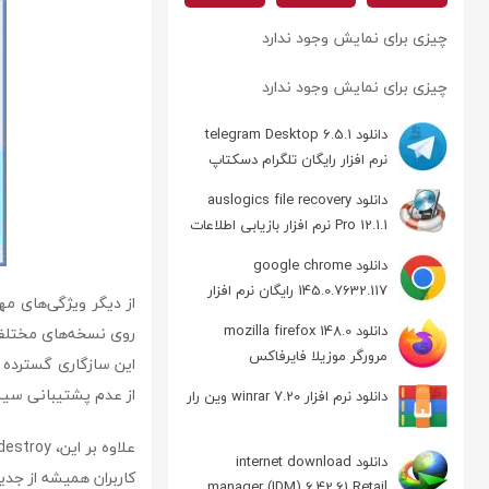
چیزی برای نمایش وجود ندارد
چیزی برای نمایش وجود ندارد
دانلود telegram Desktop 6.5.1
نرم افزار رایگان تلگرام دسکتاپ
دانلود auslogics file recovery
Pro 12.1.1 نرم افزار بازیابی اطلاعات
دانلود google chrome
145.0.7632.117 رایگان نرم افزار
مرورگر گوگل کروم
دانلود mozilla firefox 148.0
مرورگر موزیلا فایرفاکس
این سازگاری گسترده به
از عدم پشتیبانی سیس
دانلود نرم افزار winrar 7.20 وین رار
دانلود internet download
کاربران همیشه از جدید
manager (IDM) 6.42.61 Retail