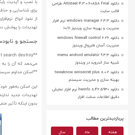
دانلود Artisteer 4.3.0.60858 Final طراحی
برای شناسایی و حذف ج
قالب سایت
از نفوذ انواع نرم‌ا
دانلود windows manager 2.3.3 نرم افزار
تهدیدات را پوشش ده
مدیریت و بهینه سازی ویندوز 10/11
دانلود windows firewall control 6.26
جستجو و نابودساز
مدیریت آسان فایروال ویندوز
دانلود memu android emulator 9.3.3
شبیه ساز اندروید در ویندوز
می‌دهد که آن را به ا
**اسکن مداوم سیستم
دانلود tweaknow winsecret plus 8.0.2
بهینه سازی و مدیریت سیستم
این اسکن به‌طور خودکا
دانلود hwinfo 8.42.5930 نرم افزار نمایش
تهدیدات جدید ندارند.
دقیق اطلاعات سخت افزار
بدون اینکه تأثیر منف
پربازدیدترین مطالب
هفته
ماه
سال