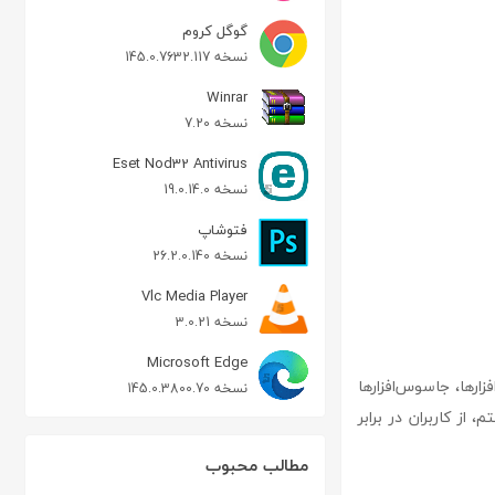
گوگل کروم
نسخه 145.0.7632.117
Winrar
نسخه 7.20
Eset Nod32 Antivirus
نسخه 19.0.14.0
فتوشاپ
نسخه 26.2.0.140
Vlc Media Player
نسخه 3.0.21
Microsoft Edge
بدافزارها، جاسوس‌افزارها
نسخه 145.0.3800.70
 از کاربران در برابر
مطالب محبوب