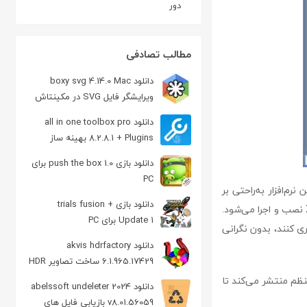
دور
مطالب تصادفی
دانلود boxy svg 4.14.0 Mac
ویرایشگر فایل SVG در مکینتاش
دانلود all in one toolbox pro
8.2.8.1 + Plugins بهینه ساز
اندروید
دانلود بازی push the box 1.0 برای
PC
ها** است. این نرم‌افزار به‌راحتی بر
دانلود بازی trials fusion +
روی نسخه‌های مختلف ویندوز از جمله ویندوز ۱۰، ۸، ۷ و حتی نسخه‌های قدیمی‌تر مانند ویندوز XP نصب و اجرا می‌شود.
Update 1 برای PC
ری کنند، بدون نگرانی
دانلود akvis hdrfactory
6.1.965.17429 ساخت تصاویر HDR
 به‌طور منظم منتشر می‌کند تا
دانلود abelssoft undeleter 2024
v8.01.56059 بازیابی فایل های