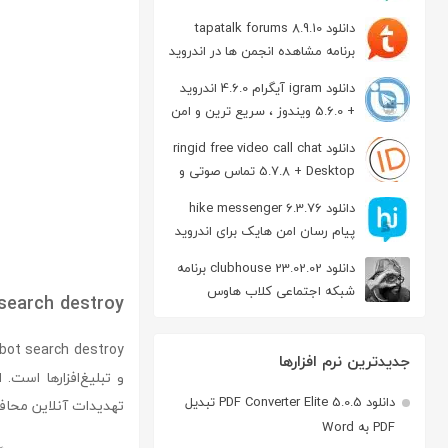
دانلود tapatalk forums 8.9.10
برنامه مشاهده انجمن ها در اندروید
دانلود igram آیگرام 4.6.0 اندروید
+ 5.6.0 ویندوز ، سریع ترین و امن
ترین نسخه تلگرام
دانلود ringid free video call chat
5.7.8 + Desktop تماس صوتی و
تصویری در اندروید
دانلود hike messenger 6.3.76
پیام‌ رسان‌ امن هایک برای اندروید
دانلود clubhouse 23.02.02 برنامه
شبکه اجتماعی کلاب هاوس
search destroy
اندروید
جدیدترین نرم افزارها
و تبلیغ‌افزارها است. 
دانلود PDF Converter Elite 5.0.5 تبدیل
تهدیدات آنلاین محاف
PDF به Word