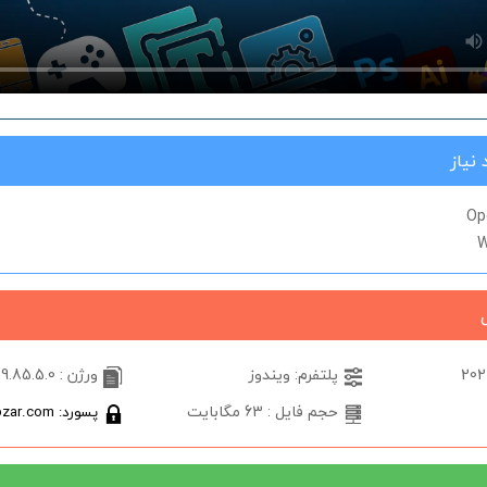
نیاز
Op
W
پلتفرم: ویندوز
ورژن : 2.9.85.5.0
حجم فایل : 63 مگابایت
پسورد: softabzar.com