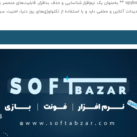
**spybot search destroy ** به‌عنوان یک نرم‌افزار شناسایی و حذف بدافزار، قابلیت‌های 
دیدات آنلاین و مخفی دارد و با استفاده از تکنولوژی‌های روز دنیا، امنیت سی