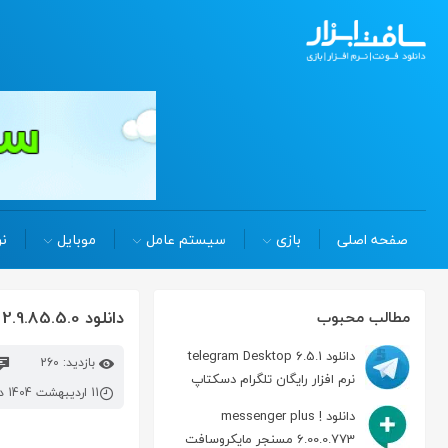
صفحه اصلی
بازی
سیستم عامل
موبایل
نر
دانلود spybot search destroy 2.9.85.5.0 جستجو و نابودسازی بد افزارها
مطالب محبوب
دانلود telegram Desktop 6.5.1
بازدید: 260
نرم افزار رایگان تلگرام دسکتاپ
11 اردیبهشت 1404 در 11:32 ق.ظ
دانلود messenger plus !
6.00.0.773 مسنجر مایکروسافت