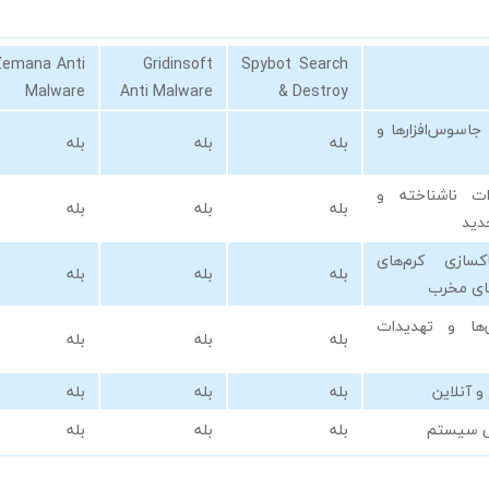
Zemana Anti
Gridinsoft
Spybot Search
Malware
Anti Malware
& Destroy
اسوس‌افزارها و
بله
بله
بله
ت ناشناخته و
بله
بله
بله
دید
سازی کرم‌های
بله
بله
بله
های مخرب
‌ها و تهدیدات
بله
بله
بله
و آنلاین
بله
بله
بله
ی سیستم
بله
بله
بله