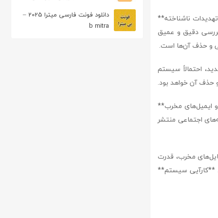
حذف شده
دانلود فونت فارسی میترا 2025 –
**جاسوس‌افزارها و تهدیدات ناشناخته**
b mitra
 بررسی دقیق و عمیق
 و حذف آن‌ها است.
دید، احتمالاً سیستم
رنتی و ایمیل‌های مخرب**
که‌های اجتماعی منتشر
ه با فایل‌های مخرب، قدرت
اظ **کارآیی سیستم**