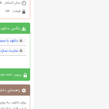
سال انتشار : 2025
فرمت : rar
باکس دانلود
دانلود با حجم 83 مگابايت به همراه en
سایـت سـازنــ
پسورد: softabzar.com
راهنمای دانلو
برای دانلود، به رو
شدن فایل را انتخاب