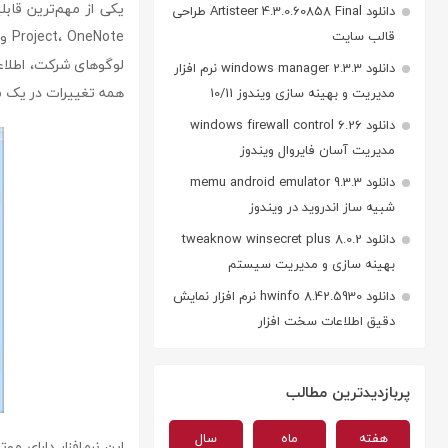
دانلود Artisteer 4.3.0.60858 Final طراحی
قالب سایت
لوگوهای شرکت، اطلاعا
دانلود windows manager 2.3.3 نرم افزار
همه تغییرات در یک م
مدیریت و بهینه سازی ویندوز 10/11
دانلود windows firewall control 6.26
مدیریت آسان فایروال ویندوز
دانلود memu android emulator 9.3.3
شبیه ساز اندروید در ویندوز
دانلود tweaknow winsecret plus 8.0.2
بهینه سازی و مدیریت سیستم
دانلود hwinfo 8.42.5930 نرم افزار نمایش
دقیق اطلاعات سخت افزار
پربازدیدترین مطالب
هفته
ماه
سال
این نرم‌افزار دارای 