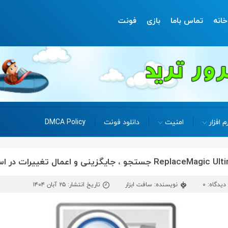
خانه
تماس باما
بازی
فونت
م افزار
امنیت
دانلود فونت
DMCA Policy
دیدگاه: 0
نویسنده: سافت ابزار
تاریخ انتشار: ۲۵ آبان ۱۴۰۴