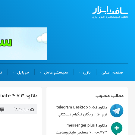
صفحه اصلی
بازی
سیستم عامل
موبایل
نر
دانلود ReplaceMagic Ultimate 4.7.3 جستجو ، جایگزینی و اعمال تغییرات در اسناد
مطالب محبوب
دانلود telegram Desktop 6.5.1
بازدید: 98
نرم افزار رایگان تلگرام دسکتاپ
دانلود messenger plus !
6.00.0.773 مسنجر مایکروسافت