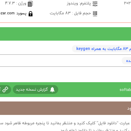
پلتفرم: ویندوز
ورژن : 4.7.3
حجم فایل : 83 مگابایت
پسورد: softabzar.com
keyg
ده
گزارش نسخه جدید
گ
د
ی عبارت “دانلود فایل” کلیک کنید و منتظر بمانید تا پنجره مربوطه ظاهر شو
 کنید و منتظر بمانید تا دانلود تمام شود.