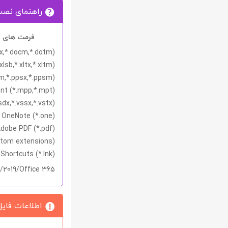
راهنمای نص
فرمت های پ
tx,*.docm,*.dotm)
xlsb,*.xltx,*.xltm)
tm,*.ppsx,*.ppsm)
nt (*.mpp,*.mpt)
sdx,*.vssx,*.vstx)
 OneNote (*.one)
dobe PDF (*.pdf)
ustom extensions)
hortcuts (*.lnk)
6/2019/Office 365
اطلاعات فایل