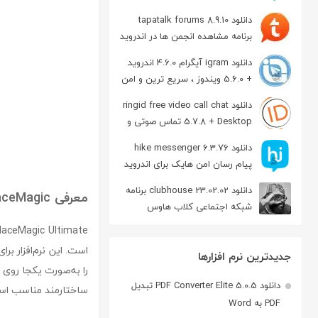
دانلود tapatalk forums 8.9.10
برنامه مشاهده انجمن ها در اندروید
دانلود igram آیگرام 4.6.0 اندروید
+ 5.6.0 ویندوز ، سریع ترین و امن
ترین نسخه تلگرام
دانلود ringid free video call chat
5.7.8 + Desktop تماس صوتی و
تصویری در اندروید
دانلود hike messenger 6.3.76
پیام‌ رسان‌ امن هایک برای اندروید
دانلود clubhouse 23.02.02 برنامه
معرفی ReplaceMagic
شبکه اجتماعی کلاب هاوس
اندروید
است. این نرم‌افزار برا
جدیدترین نرم افزارها
دانلود PDF Converter Elite 5.0.5 تبدیل
ساختارمند مناسب اس
PDF به Word