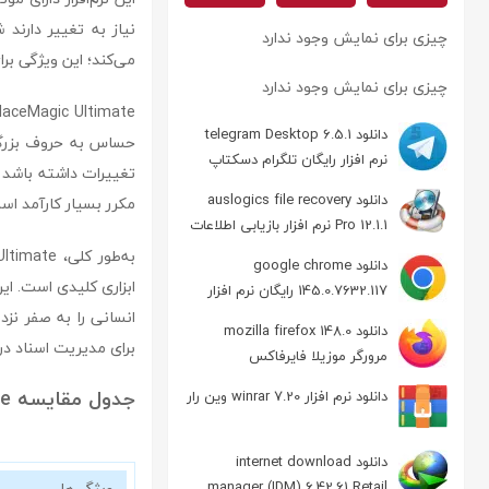
چیزی برای نمایش وجود ندارد
می‌کند؛ این ویژگی برا
چیزی برای نمایش وجود ندارد
دانلود telegram Desktop 6.5.1
حساس به حروف بزرگ و
نرم افزار رایگان تلگرام دسکتاپ
تغییرات داشته باشد و
دانلود auslogics file recovery
مکرر بسیار کارآمد اس
Pro 12.1.1 نرم افزار بازیابی اطلاعات
دانلود google chrome
ابزاری کلیدی است. این
145.0.7632.117 رایگان نرم افزار
مرورگر گوگل کروم
دانلود mozilla firefox 148.0
برای مدیریت اسناد در
مرورگر موزیلا فایرفاکس
جدول مقایسه ReplaceMagic Ultimate با دو نرم‌افزار مشابه
دانلود نرم افزار winrar 7.20 وین رار
دانلود internet download
manager (IDM) 6.42.61 Retail
ویژگی‌ها