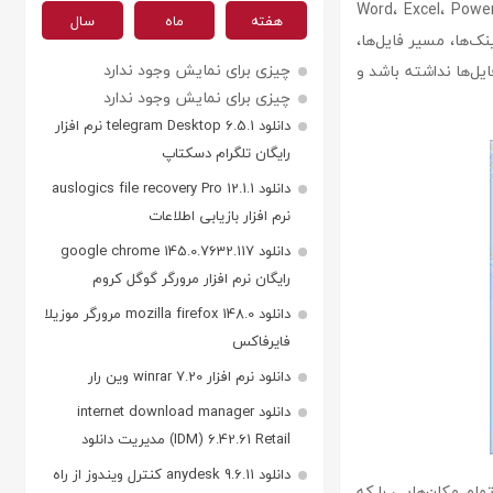
ReplaceMagic Ultimate، پشتیبانی از انواع فرمت‌ها مانند Word، Excel، PowerPoint،
هفته
ماه
سال
آپدیت لینک‌ها، مسیر فایل‌ها،
چیزی برای نمایش وجود ندارد
یل‌ها نداشته باشد و
چیزی برای نمایش وجود ندارد
دانلود telegram Desktop 6.5.1 نرم افزار
رایگان تلگرام دسکتاپ
دانلود auslogics file recovery Pro 12.1.1
نرم افزار بازیابی اطلاعات
دانلود google chrome 145.0.7632.117
رایگان نرم افزار مرورگر گوگل کروم
دانلود mozilla firefox 148.0 مرورگر موزیلا
فایرفاکس
دانلود نرم افزار winrar 7.20 وین رار
دانلود internet download manager
(IDM) 6.42.61 Retail مدیریت دانلود
دانلود anydesk 9.6.11 کنترل ویندوز از راه
مام مکان‌هایی را که