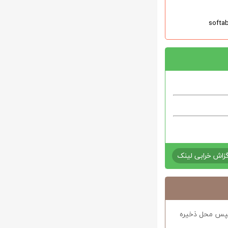
زاش خرابی لینک
د سپس محل ذخیره