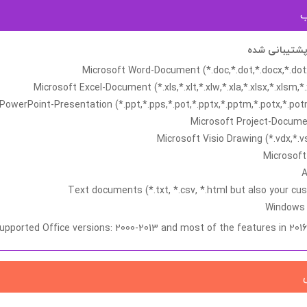
ب
شتیبانی شده
Microsoft Word-Document (*.doc,*.dot,*.docx,*.do
Microsoft Excel-Document (*.xls,*.xlt,*.xlw,*.xla,*.xlsx,*.xlsm,*.
PowerPoint-Presentation (*.ppt,*.pps,*.pot,*.pptx,*.pptm,*.potx,*.po
Microsoft Project-Docume
Microsoft Visio Drawing (*.vdx,*.v
Microsoft
A
Text documents (*.txt, *.csv, *.html but also your c
Windows S
upported Office versions: 2000-2013 and most of the features in 201