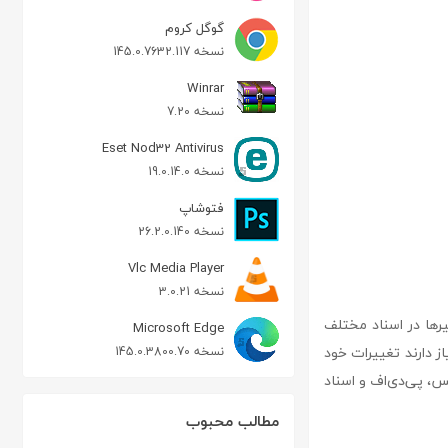
گوگل کروم
نسخه 145.0.7632.117
Winrar
نسخه 7.20
Eset Nod32 Antivirus
نسخه 19.0.14.0
فتوشاپ
نسخه 26.2.0.140
Vlc Media Player
نسخه 3.0.21
 و مسیرها در اسناد مختلف
Microsoft Edge
یاز دارند تغییرات خود
نسخه 145.0.3800.70
‌طور ویژه برای فایل‌های آفیس، پی‌دی‌اف و اسناد
مطالب محبوب