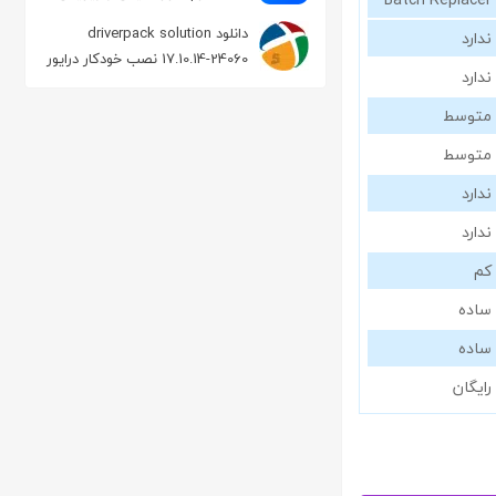
سریع فایل CAD
دانلود driverpack solution
ندارد
17.10.14-24060 نصب خودکار درایور
ندارد
در ویندوز
متوسط
متوسط
ندارد
ندارد
کم
ساده
ساده
رایگان