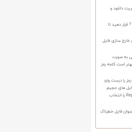
ریت دانلود و
 قرار دهید تا
 خارج سازی فایل
وف را میبایستی به صورت
اشید همچنین بهتر است کلمه رمز
 در صورتی که کلمه رمز را درست وارد
فایل های حجیم
دارای قابلیت ریکاوری هستند که با استفاده از نرم افزار Winrar وارد منو Tools شوید و گزینه Repair را انتخاب
نوان فایل خطرناک