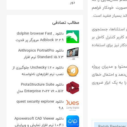
دور
ات گروهی را به‌صورت خودکار فراهم
‌اند بسیار مفید است.
مطالب تصادفی
تعیین استثناها، جستجوی
دانلود dolphin browser Fast ,
اربر کنترل کامل بر
Adblock 12.2.9 مرورگر پر قدرت
ار نیز برای استفاده
Dolphin اندروید
دانلود Anthropics PortraitPro
Standard 15.7.3 نرم افزار
زیباسازی تصاویر چهره
نندگان محتوا و مدیران پروژه
دانلود Unchecky 1.2.0 جلوگیری از
نصب نرم افزارهای ناخواسته
می‌دهد و احتمال خطای
انی را به صفر نزدیک می‌کند. سادگی، سرعت و پشتیبانی از فایل‌های متنوع، ReplaceMagic را به یک ابزار ضروری
دانلود ProtaStructure Suite
Enterprise 2022 v6.0.512 مدل
سازی سه بعدی مهندسی
دانلود quest security explorer
9.8
دانلود Apowersoft CAD Viewer
1.0.4.1 نرم افزار نمایش و ویرایش
Batch Replacer