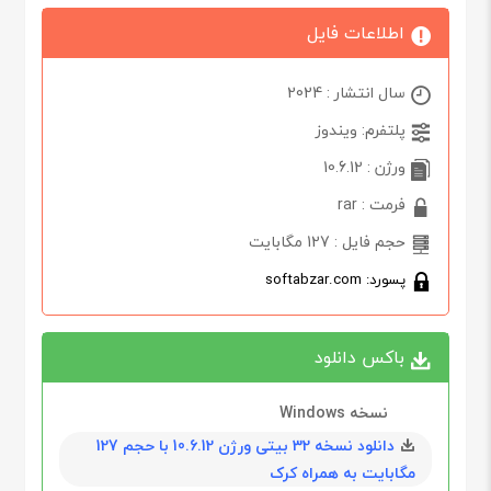
اطلاعات فایل
سال انتشار : 2024
پلتفرم: ویندوز
ورژن : 10.6.12
فرمت : rar
حجم فایل : 127 مگابایت
پسورد: softabzar.com
باکس دانلود
نسخه Windows
دانلود نسخه 32 بیتی ورژن 10.6.12 با حجم 127
مگابايت به همراه کرک