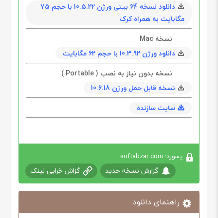
دانلود نسخه 64 بیتی ورژن 10.5.22 با حجم 75
مگابايت به همراه کرک
نسخه Mac
دانلود ورژن 10.3.92 با حجم 62 مگابايت
نسخه بدون نیاز به نصب ( Portable )
نسخه قابل حمل ورژن 10.6.18
سایت سازنده
پسورد: softabzar.com
گزارش نسخه جدید
گزاش خرابی لینک
راهنمای دانلود