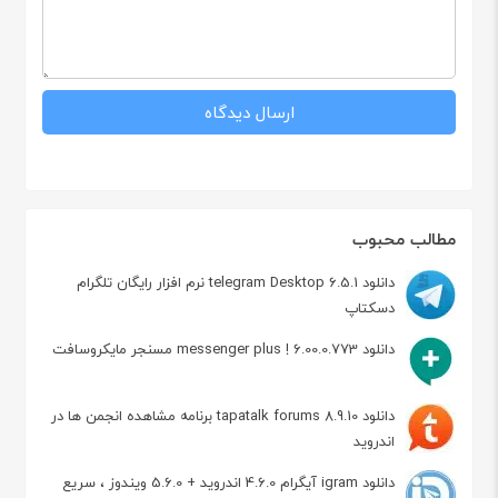
مطالب محبوب
دانلود telegram Desktop 6.5.1 نرم افزار رایگان تلگرام
دسکتاپ
دانلود messenger plus ! 6.00.0.773 مسنجر مایکروسافت
دانلود tapatalk forums 8.9.10 برنامه مشاهده انجمن ها در
اندروید
دانلود igram آیگرام 4.6.0 اندروید + 5.6.0 ویندوز ، سریع