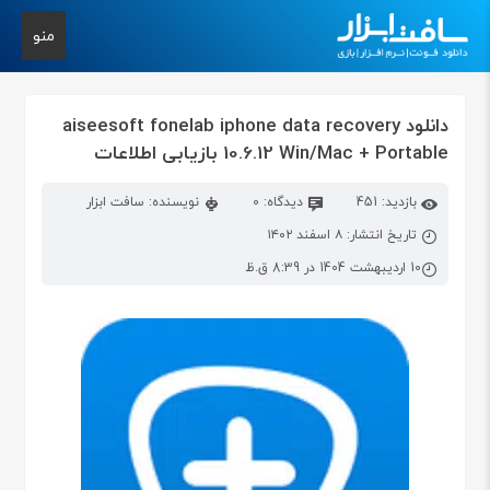
منو
دانلود aiseesoft fonelab iphone data recovery
10.6.12 Win/Mac + Portable بازیابی اطلاعات
بازدید: 451
دیدگاه: 0
نویسنده: سافت ابزار
تاریخ انتشار: ۸ اسفند ۱۴۰۲
10 اردیبهشت 1404 در 8:39 ق.ظ