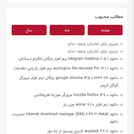
مطالب محبوب
هفته
ماه
سال
چیزی برای نمایش وجود ندارد
چیزی برای نمایش وجود ندارد
دانلود telegram Desktop 6.5.1 نرم افزار رایگان تلگرام دسکتاپ
دانلود auslogics file recovery Pro 12.1.1 نرم افزار بازیابی اطلاعات
دانلود google chrome 145.0.7632.117 رایگان نرم افزار مرورگر
گوگل کروم
دانلود mozilla firefox 148.0 مرورگر موزیلا فایرفاکس
دانلود نرم افزار winrar 7.20 وین رار
دانلود internet download manager (IDM) 6.42.61 Retail مدیریت
دانلود
دانلود anydesk 9.6.11 کنترل ویندوز از راه دور