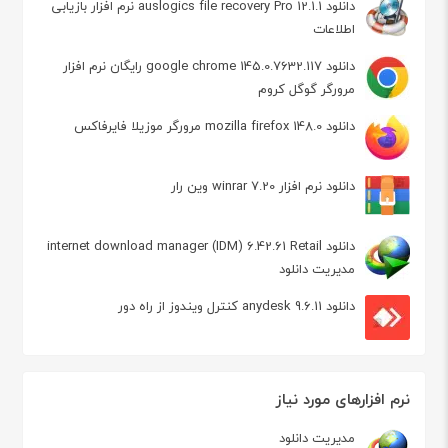
دانلود auslogics file recovery Pro 12.1.1 نرم افزار بازیابی
اطلاعات
دانلود google chrome 145.0.7632.117 رایگان نرم افزار
مرورگر گوگل کروم
دانلود mozilla firefox 148.0 مرورگر موزیلا فایرفاکس
دانلود نرم افزار winrar 7.20 وین رار
دانلود internet download manager (IDM) 6.42.61 Retail
مدیریت دانلود
دانلود anydesk 9.6.11 کنترل ویندوز از راه دور
نرم افزارهای مورد نیاز
مدیریت دانلود