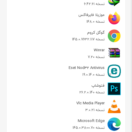
نسخه 6.42.61
موزیلا فایرفاکس
نسخه 148.0
گوگل کروم
نسخه 145.0.7632.117
Winrar
نسخه 7.20
Eset Nod32 Antivirus
نسخه 19.0.14.0
فتوشاپ
نسخه 26.2.0.140
Vlc Media Player
نسخه 3.0.21
Microsoft Edge
نسخه 145.0.3800.70