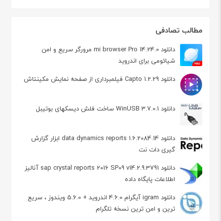
مطالب تصادفی
دانلود mi browser Pro 14.24.0 مرورگر سریع و امن
شیائومی برای اندروید
دانلود Capto 1.2.29 فیلمبرداری از صفحه نمایش مکینتاش
دانلود WinUSB 3.7.0.1 ساخت فلش دیسکهای بوتیبل
دانلود data dynamics reports 1.6.2084.14 ابزار گزارش
گیری دات نت
دانلود sap crystal reports 2016 SP09 v14.2.9.3791 آنالیز
اطلاعات پایگاه داده
دانلود igram آیگرام 4.6.0 اندروید + 5.6.0 ویندوز ، سریع
ترین و امن ترین نسخه تلگرام