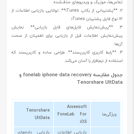
تماس‌ها، موزیک و ویدیوهای حذف‌شده.
2. **پشتیبانی از بکاپ iTunes**: توانایی بازیابی اطلاعات از
12 نوع فایل پشتیبان iTunes.
3. **پیش‌نمایش فایل‌های قابل بازیابی**: نمایش
پیش‌نمایش اطلاعات قبل از بازیابی برای اطمینان از صحت
آن‌ها.
4. **رابط کاربری کاربرپسند**: طراحی ساده و کاربرپسند که
استفاده از نرم‌افزار را آسان می‌کند.
جدول مقایسه fonelab iphone data recovery و
Tenorshare UltData
Aiseesoft
Tenorshare
ویژگی‌ها
FoneLab For
UltData
iOS
بازیابی اطلاعات
بازیابی داده‌های