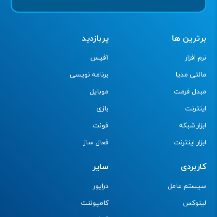
برترین ها
پربازدید
نرم افزار
آفیس
مالتی مدیا
برنامه نویسی
مبدل فرمت
موبایل
اینترنت
بازی
ابزار شبکه
فونت
ابزار اینترنت
فعال ساز
کاربردی
سایر
سیستم عامل
درایور
لینوکس
کامپوننت