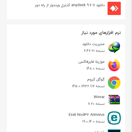
دانلود anydesk 9.6.11 کنترل ویندوز از راه دور
نرم افزارهای مورد نیاز
مدیریت دانلود
نسخه 6.42.61
موزیلا فایرفاکس
نسخه 148.0
گوگل کروم
نسخه 145.0.7632.117
Winrar
نسخه 7.20
Eset Nod32 Antivirus
نسخه 19.0.14.0