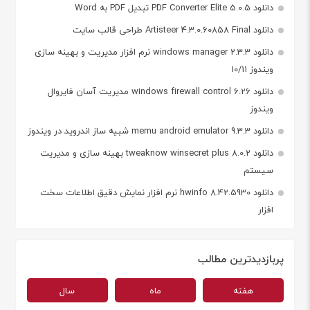
دانلود PDF Converter Elite 5.0.5 تبدیل PDF به Word
دانلود Artisteer 4.3.0.60858 Final طراحی قالب سایت
دانلود windows manager 2.3.3 نرم افزار مدیریت و بهینه سازی
ویندوز 10/11
دانلود windows firewall control 6.26 مدیریت آسان فایروال
ویندوز
دانلود memu android emulator 9.3.3 شبیه ساز اندروید در ویندوز
دانلود tweaknow winsecret plus 8.0.2 بهینه سازی و مدیریت
سیستم
دانلود hwinfo 8.42.5930 نرم افزار نمایش دقیق اطلاعات سخت
افزار
پربازدیدترین مطالب
هفته
ماه
سال