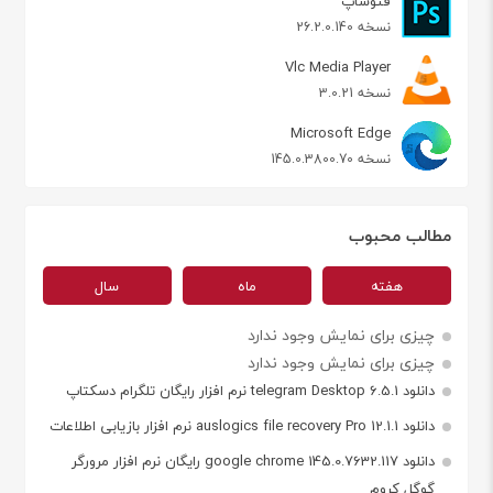
فتوشاپ
نسخه 26.2.0.140
Vlc Media Player
نسخه 3.0.21
Microsoft Edge
نسخه 145.0.3800.70
مطالب محبوب
هفته
ماه
سال
چیزی برای نمایش وجود ندارد
چیزی برای نمایش وجود ندارد
دانلود telegram Desktop 6.5.1 نرم افزار رایگان تلگرام دسکتاپ
دانلود auslogics file recovery Pro 12.1.1 نرم افزار بازیابی اطلاعات
دانلود google chrome 145.0.7632.117 رایگان نرم افزار مرورگر
گوگل کروم