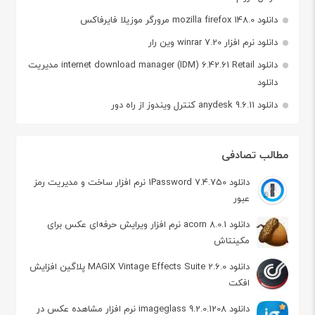
دانلود mozilla firefox 148.0 مرورگر موزیلا فایرفاکس
دانلود نرم افزار winrar 7.20 وین رار
دانلود internet download manager (IDM) 6.42.61 Retail مدیریت
دانلود
دانلود anydesk 9.6.11 کنترل ویندوز از راه دور
مطالب تصادفی
دانلود 1Password 7.4.750 نرم افزار ساخت و مدیریت رمز
عبور
دانلود acorn 8.0.1 نرم افزار ویرایش حرفه‌ای عکس برای
مکینتاش
دانلود MAGIX Vintage Effects Suite 2.6.0 پلاگین افزایش
افکت
دانلود imageglass 9.2.0.1208 نرم افزار مشاهده عکس در