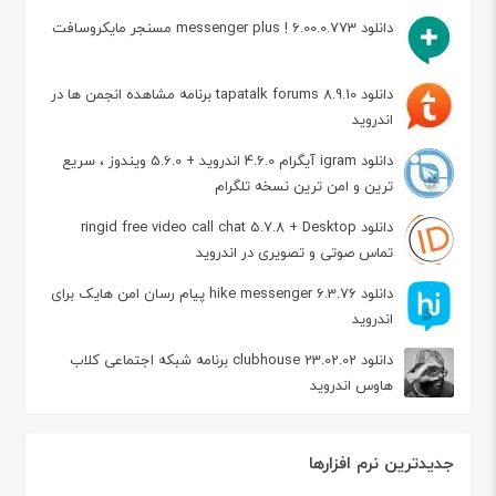
دانلود messenger plus ! 6.00.0.773 مسنجر مایکروسافت
دانلود tapatalk forums 8.9.10 برنامه مشاهده انجمن ها در
اندروید
دانلود igram آیگرام 4.6.0 اندروید + 5.6.0 ویندوز ، سریع
ترین و امن ترین نسخه تلگرام
دانلود ringid free video call chat 5.7.8 + Desktop
تماس صوتی و تصویری در اندروید
دانلود hike messenger 6.3.76 پیام‌ رسان‌ امن هایک برای
اندروید
دانلود clubhouse 23.02.02 برنامه شبکه اجتماعی کلاب
هاوس اندروید
جدیدترین نرم افزارها