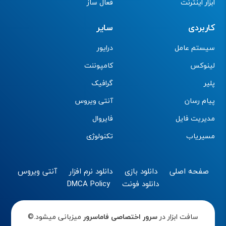
ابزار اینترنت
فعال ساز
کاربردی
سایر
سیستم عامل
درایور
لینوکس
کامپوننت
پلیر
گرافیک
پیام رسان
آنتی ویروس
مدیریت فایل
فایروال
مسیریاب
تکنولوژی
صفحه اصلی
دانلود بازی
دانلود نرم افزار
آنتی ویروس
دانلود فونت
DMCA Policy
سافت ابزار در
سرور اختصاصی
فاماسرور
میزبانی میشود.©