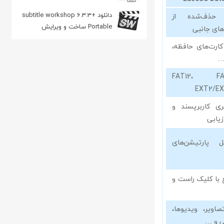
از پوشه و فایل ها
دانلود subtitle workshop 6.3.3+
ی حذف‌شده از
Portable ساخت و ویرایش
های جانبی
زیرنویس
کارت‌های حافظه،
…
FAT12، FA
ری کاربرپسند و
یابی
ل پارتیشن‌های
با کلیک راست و
صاویر، ویدیوها،
ی و …