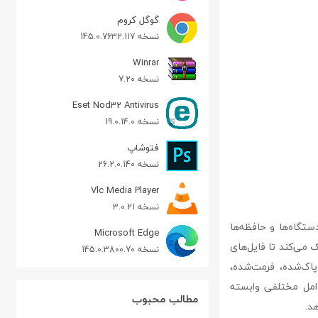
گوگل کروم
نسخه 145.0.7632.117
Winrar
نسخه 7.20
Eset Nod32 Antivirus
نسخه 19.0.14.0
فتوشاپ
نسخه 26.2.0.140
Vlc Media Player
نسخه 3.0.21
انواع دستگاه‌ها و حافظه‌ها
Microsoft Edge
 می‌کند تا فایل‌های
نسخه 145.0.3800.70
قادر به بازگردانی درایوهای پاک‌شده، فرمت‌شده،
وامل مختلفی وابسته
مطالب محبوب