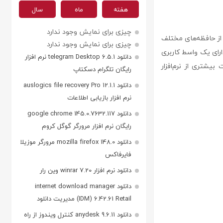
هفته
ماه
سال
چیزی برای نمایش وجود ندارد
 بازیابی اطلاعات از حافظه‌های مختلف
چیزی برای نمایش وجود ندارد
ند را فراهم می‌کند. aidfile recovery software همچنین دارای یک واسط کاربری
دانلود telegram Desktop 6.5.1 نرم افزار
شتری از نرم‌افزار
رایگان تلگرام دسکتاپ
دانلود auslogics file recovery Pro 12.1.1
نرم افزار بازیابی اطلاعات
دانلود google chrome 145.0.7632.117
رایگان نرم افزار مرورگر گوگل کروم
دانلود mozilla firefox 148.0 مرورگر موزیلا
فایرفاکس
دانلود نرم افزار winrar 7.20 وین رار
دانلود internet download manager
(IDM) 6.42.61 Retail مدیریت دانلود
دانلود anydesk 9.6.11 کنترل ویندوز از راه