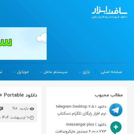
صفحه اصلی
بازی
سیستم عامل
موبایل
نر
دانلود aidfile recovery software pro 3.7.7.9 + Portable بازیابی فایل حذف شده
مطالب محبوب
دانلود telegram Desktop 6.5.1
بازدید: 918
نرم افزار رایگان تلگرام دسکتاپ
10 اردیبهشت 1404 در 8:39 ق.ظ
دانلود messenger plus !
6.00.0.773 مسنجر مایکروسافت