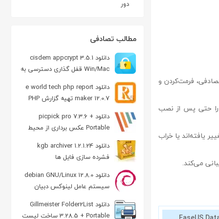
دور
مطالب تصادفی
دانلود cisdem appcrypt 3.5.1
Win/Mac قفل گذاری دسترسی به
برنامه
تصادفی، فرمت‌کردن و
دانلود e world tech php report
maker 12.0.7 تهیه گزارش PHP
ده را حتی پس از نصب
دانلود picpick pro 7.3.6 +
Portable عکس برداری از محیط
یر یافته‌اند یا خراب
ویندوز
دانلود kgb archiver 1.2.1.24
فشرده سازی فایل ها
دانلود debian GNU/Linux 12.8.0
سیستم عامل لینوکس دبیان
دانلود Gillmeister Folder2List
3.28.5 + Portable ساخت لیست
EaseUS Dat