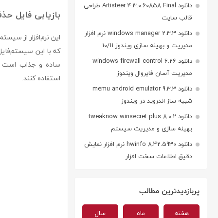
دانلود Artisteer 4.3.0.60858 Final طراحی
بازیابی فایل ح
قالب سایت
دانلود windows manager 2.3.3 نرم افزار
مدیریت و بهینه سازی ویندوز 10/11
دانلود windows firewall control 6.26
ساده و جذاب است که
مدیریت آسان فایروال ویندوز
استفاده کنند.
دانلود memu android emulator 9.3.3
شبیه ساز اندروید در ویندوز
دانلود tweaknow winsecret plus 8.0.2
بهینه سازی و مدیریت سیستم
دانلود hwinfo 8.42.5930 نرم افزار نمایش
دقیق اطلاعات سخت افزار
پربازدیدترین مطالب
هفته
ماه
سال