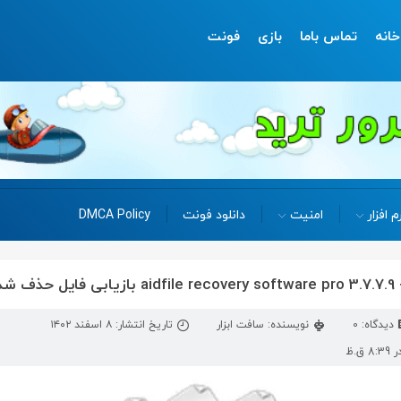
خانه
تماس باما
بازی
فونت
م افزار
امنیت
دانلود فونت
DMCA Policy
دیدگاه: 0
نویسنده: سافت ابزار
تاریخ انتشار: ۸ اسفند ۱۴۰۲