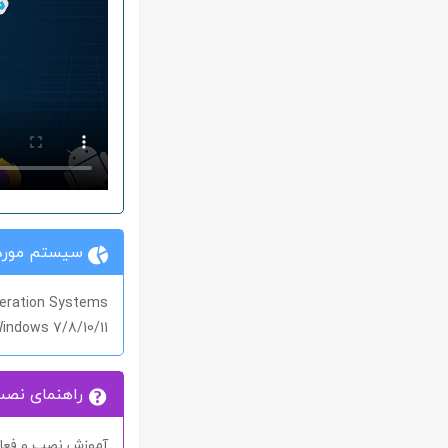
سیستم مورد 
eration Systems
indows 7/8/10/11
راهنمای نص
آموزش نصب و فعال 