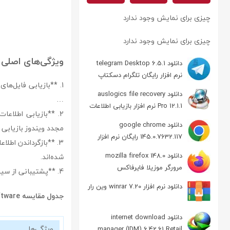
چیزی برای نمایش وجود ندارد
چیزی برای نمایش وجود ندارد
ویژگی‌های اصلی idfile recovery software
دانلود telegram Desktop 6.5.1
نرم افزار رایگان تلگرام دسکتاپ
1. **بازیابی فایل‌ه
دانلود auslogics file recovery
…
Pro 12.1.1 نرم افزار بازیابی اطلاعات
2. **بازیابی اطلاعا
دانلود google chrome
مجدد ویندوز بازیابی ک
145.0.7632.117 رایگان نرم افزار
3. **بازگرداندن اطلا
مرورگر گوگل کروم
دانلود mozilla firefox 148.0
شده‌اند.
مرورگر موزیلا فایرفاکس
4. **پشتیبانی از سیستم فایل‌های رایج**: Aidfile از سه سیستم‌فایل FAT، NTFS و EXFAT پشتیبانی می‌کند.
دانلود نرم افزار winrar 7.20 وین رار
جدول مقایسه aidfile recovery software و EaseUS Data Recovery Wizard
دانلود internet download
ویژگی‌ها
manager (IDM) 6.42.61 Retail