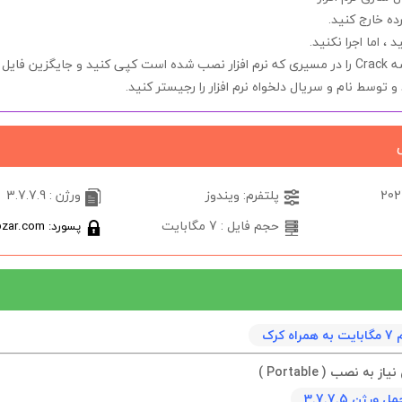
ده خارج کنید.
د ، اما اجرا
نکنید.
شه
Crack
را در مسیری که نرم افزار نصب شده است کپی کنید و جایگزین فایل ق
ید و توسط
نام
و
سریال
دلخواه نرم افزار را رجیستر کنید.
پلتفرم: ویندوز
ورژن : 3.7.7.9
حجم فایل : 7 مگابایت
پسورد: softabzar.com
 کرک
به نصب ( Portable )
رژن 3.7.7.5