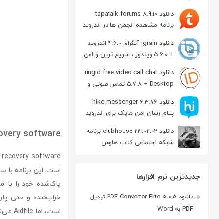
دانلود tapatalk forums 8.9.10
برنامه مشاهده انجمن ها در اندروید
دانلود igram آیگرام 4.6.0 اندروید
+ 5.6.0 ویندوز ، سریع ترین و امن
ترین نسخه تلگرام
دانلود ringid free video call chat
5.7.8 + Desktop تماس صوتی و
تصویری در اندروید
دانلود hike messenger 6.3.76
پیام‌ رسان‌ امن هایک برای اندروید
دانلود clubhouse 23.02.02 برنامه
covery software
شبکه اجتماعی کلاب هاوس
اندروید
است. این برنامه با س
جدیدترین نرم افزارها
دانلود PDF Converter Elite 5.0.5 تبدیل
خراب‌شده و حتی پارت
PDF به Word
است، اما Aidfile می‌تواند با ارائه گزینه‌های مختلف به کاربران، احتمال بازگردانی داده‌ها را افزایش دهد.