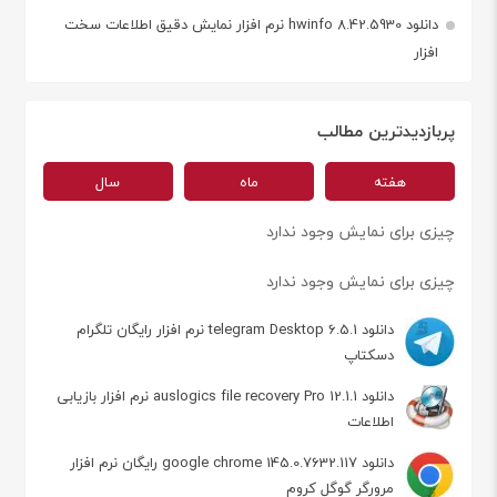
دانلود hwinfo 8.42.5930 نرم افزار نمایش دقیق اطلاعات سخت
افزار
پربازدیدترین مطالب
هفته
ماه
سال
چیزی برای نمایش وجود ندارد
چیزی برای نمایش وجود ندارد
دانلود telegram Desktop 6.5.1 نرم افزار رایگان تلگرام
دسکتاپ
دانلود auslogics file recovery Pro 12.1.1 نرم افزار بازیابی
اطلاعات
دانلود google chrome 145.0.7632.117 رایگان نرم افزار
مرورگر گوگل کروم