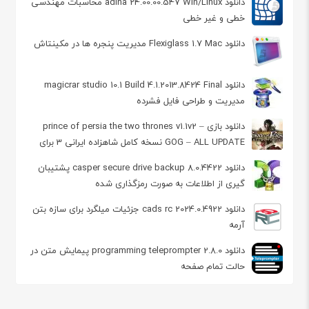
دانلود adina 24.00.00.547 Win/Linux محاسبات مهندسی
خطی و غیر خطی
دانلود Flexiglass 1.7 Mac مدیریت پنجره‌ ها در مکینتاش
دانلود magicrar studio 10.1 Build 4.1.2013.8424 Final
مدیریت و طراحی فایل فشرده
دانلود بازی prince of persia the two thrones v1.1v2 –
GOG – ALL UPDATE نسخه کامل شاهزاده ایرانی 3 برای
کامپیوتر
دانلود casper secure drive backup 8.0.4422 پشتیبان
گیری از اطلاعات به صورت رمزگذاری شده
دانلود cads rc 2024.0.4922 جزئیات میلگرد برای سازه بتن
آرمه
دانلود programming teleprompter 2.8.0 پیمایش متن در
حالت تمام صفحه