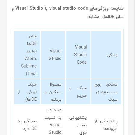
مقایسه ویژگی‌های visual studio code با Visual Studio و
سایر IDEهای مشابه:
سایر
IDEها
Visual
Visual
(مانند
ویژگی
Studio
Atom,
Studio
Code
Sublime
Text)
عملکرد روی
معمولاً
سبک
سبک و
سیستم‌های
سنگین و
(برخی از
سریع
سبک
پرمنبع
IDEها)
محدودتر
پشتیبانی
به نسبت
پشتیبانی از
بستگی به
بسیار
Visual
افزونه‌ها
IDE دارد
قوی
Studio