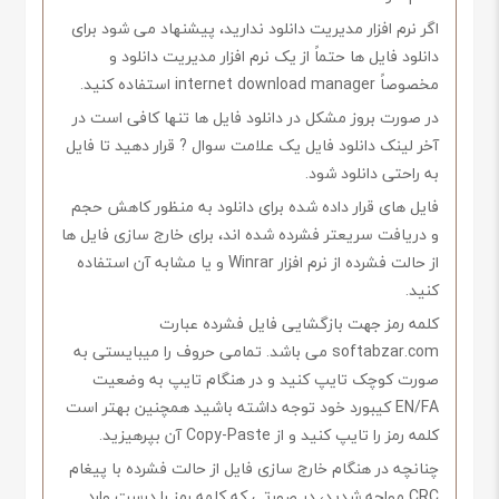
اگر نرم افزار مدیریت دانلود ندارید، پیشنهاد می شود برای
دانلود فایل ها حتماً از یک نرم افزار مدیریت دانلود و
مخصوصاً internet download manager استفاده کنید.
در صورت بروز مشکل در دانلود فایل ها تنها کافی است در
آخر لینک دانلود فایل یک علامت سوال ? قرار دهید تا فایل
به راحتی دانلود شود.
فایل های قرار داده شده برای دانلود به منظور کاهش حجم
و دریافت سریعتر فشرده شده اند، برای خارج سازی فایل ها
از حالت فشرده از نرم افزار Winrar و یا مشابه آن استفاده
کنید.
کلمه رمز جهت بازگشایی فایل فشرده عبارت
softabzar.com می باشد. تمامی حروف را میبایستی به
صورت کوچک تایپ کنید و در هنگام تایپ به وضعیت
EN/FA کیبورد خود توجه داشته باشید همچنین بهتر است
کلمه رمز را تایپ کنید و از Copy-Paste آن بپرهیزید.
چنانچه در هنگام خارج سازی فایل از حالت فشرده با پیغام
CRC مواجه شدید، در صورتی که کلمه رمز را درست وارد