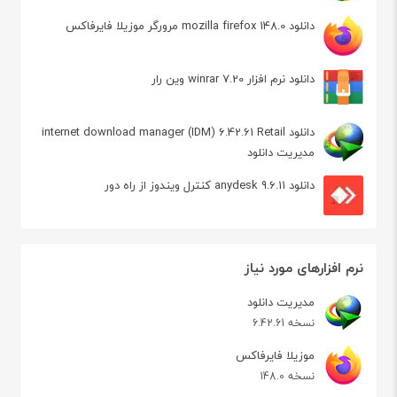
دانلود mozilla firefox 148.0 مرورگر موزیلا فایرفاکس
دانلود نرم افزار winrar 7.20 وین رار
دانلود internet download manager (IDM) 6.42.61 Retail
مدیریت دانلود
دانلود anydesk 9.6.11 کنترل ویندوز از راه دور
نرم افزارهای مورد نیاز
مدیریت دانلود
نسخه 6.42.61
موزیلا فایرفاکس
نسخه 148.0