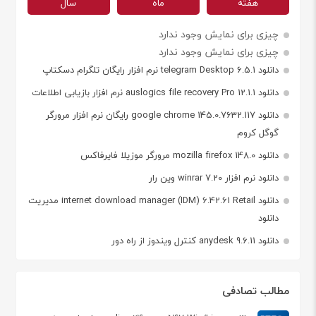
هفته
ماه
سال
چیزی برای نمایش وجود ندارد
چیزی برای نمایش وجود ندارد
دانلود telegram Desktop 6.5.1 نرم افزار رایگان تلگرام دسکتاپ
دانلود auslogics file recovery Pro 12.1.1 نرم افزار بازیابی اطلاعات
دانلود google chrome 145.0.7632.117 رایگان نرم افزار مرورگر
گوگل کروم
دانلود mozilla firefox 148.0 مرورگر موزیلا فایرفاکس
دانلود نرم افزار winrar 7.20 وین رار
دانلود internet download manager (IDM) 6.42.61 Retail مدیریت
دانلود
دانلود anydesk 9.6.11 کنترل ویندوز از راه دور
مطالب تصادفی