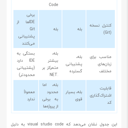
Code
برخی
IDEها از
کنترل نسخه
بله
بله
Git
(Git)
پشتیبانی
می‌کنند
بله،
بستگی به
مناسب برای
بله،
بیشتر
IDE دارد
زبان‌های
پشتیبانی
متمرکز بر
(پشتیبانی
مختلف
گسترده
.NET
محدودتر)
بله، اما
قابلیت
بله، بسیار
محدود
معمولاً
اشتراک‌گذاری
قوی
به برخی
ندارد
کد
از پروژه‌ها
این جدول نشان می‌دهد که visual studio code به دلیل