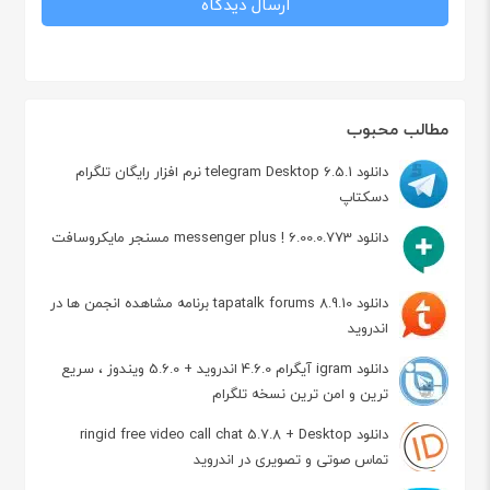
مطالب محبوب
دانلود telegram Desktop 6.5.1 نرم افزار رایگان تلگرام
دسکتاپ
دانلود messenger plus ! 6.00.0.773 مسنجر مایکروسافت
دانلود tapatalk forums 8.9.10 برنامه مشاهده انجمن ها در
اندروید
دانلود igram آیگرام 4.6.0 اندروید + 5.6.0 ویندوز ، سریع
ترین و امن ترین نسخه تلگرام
دانلود ringid free video call chat 5.7.8 + Desktop
تماس صوتی و تصویری در اندروید