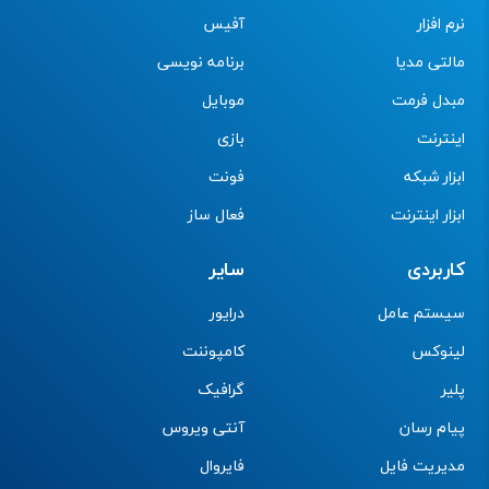
نرم افزار
آفیس
مالتی مدیا
برنامه نویسی
مبدل فرمت
موبایل
اینترنت
بازی
ابزار شبکه
فونت
ابزار اینترنت
فعال ساز
کاربردی
سایر
سیستم عامل
درایور
لینوکس
کامپوننت
پلیر
گرافیک
پیام رسان
آنتی ویروس
مدیریت فایل
فایروال