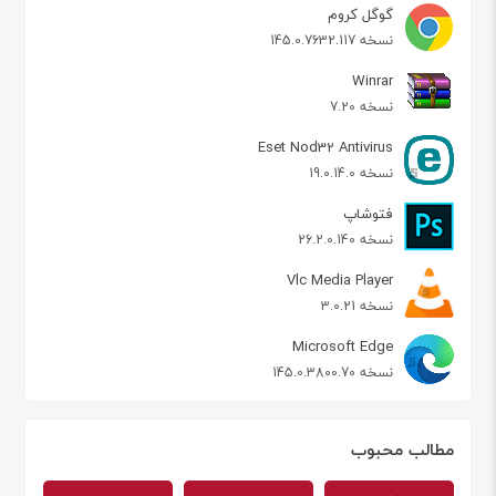
گوگل کروم
نسخه 145.0.7632.117
Winrar
نسخه 7.20
Eset Nod32 Antivirus
نسخه 19.0.14.0
فتوشاپ
نسخه 26.2.0.140
Vlc Media Player
نسخه 3.0.21
Microsoft Edge
نسخه 145.0.3800.70
مطالب محبوب