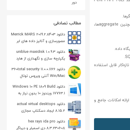
دور
رها.
مطالب تصادفی
– **مدیریت tablespace و زبان‌ها:** امکان مدیریت tablespace‌ها، زبان‌ها و cast‌ها، و همچنین aggregate‌ها،
دانلود Merrick MARS 2019.2.8403
مصورسازی و آنالیز داده های ابر
گاه داده.
دانلود uniblue maxidisk 1.0.9.3
یکپارچه سازی و نگهداری از هارد
زه‌کار قابل استفاده
دیسک
دانلود 360total security 11.0.0.1166
Win/Mac آنتی ویروس توتال
سکیوریتی
دانلود Windows 10 PE 1809 Build
17763.1 ویندوز 10 بدون نیاز به
ارها برای مدیریت پایگاه داده PostgreSQL است که با ارائه امکانات جامع و
نصب
دانلود actual virtual desktops
8.15.2 ایجاد دسکتاپ مجازی
دانلود hex rays ida pro
8.3.230608 دی اسمبلر و دیباگر