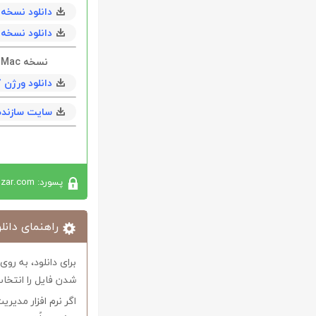
دانلود نسخه 32 بیتی با حجم 51 مگابايت به همراه tch
دانلود نسخه 64 بیتی با حجم 57 مگابايت به همراه tch
نسخه Mac
دانلود ورژن 16.3.7 با حجم 175 مگابايت
سایت سازنده
پسورد: softabzar.com
راهنمای دانلو
برای دانلود، به رو
شدن فایل را انتخاب
اگر نرم افزار مدیری