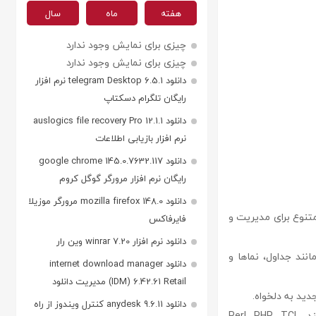
هفته
ماه
سال
چیزی برای نمایش وجود ندارد
چیزی برای نمایش وجود ندارد
دانلود telegram Desktop 6.5.1 نرم افزار
رایگان تلگرام دسکتاپ
دانلود auslogics file recovery Pro 12.1.1
نرم افزار بازیابی اطلاعات
دانلود google chrome 145.0.7632.117
رایگان نرم افزار مرورگر گوگل کروم
دانلود mozilla firefox 148.0 مرورگر موزیلا
نی از پایگاه داده PostgreSQL با قابلیت‌های متنوع برای مدیریت و
فایرفاکس
دانلود نرم افزار winrar 7.20 وین رار
انند جداول، نماها و
دانلود internet download manager
(IDM) 6.42.61 Retail مدیریت دانلود
دانلود anydesk 9.6.11 کنترل ویندوز از راه
– **پشتیبانی از زبان‌های برنامه‌نویسی:** پشتیبانی از زبان‌های اسکریپت‌نویسی مختلف مانند Perl، PHP، TCL،