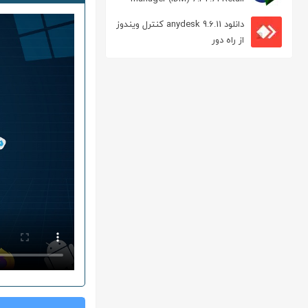
مدیریت دانلود
دانلود anydesk 9.6.11 کنترل ویندوز
از راه دور