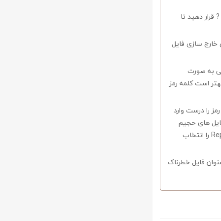
 قرار دهید تا
 خارج سازی فایل
وف را میبایستی به صورت
اشید همچنین بهتر است کلمه رمز
 در صورتی که کلمه رمز را درست وارد
فایل های حجیم
دارای قابلیت ریکاوری هستند که با استفاده از نرم افزار Winrar وارد منو Tools شوید و گزینه Repair را انتخاب
نوان فایل خطرناک