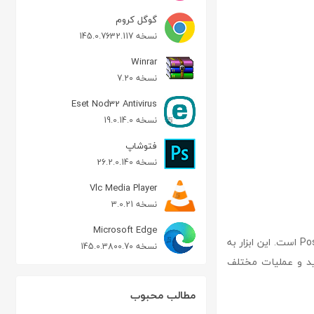
گوگل کروم
نسخه 145.0.7632.117
Winrar
نسخه 7.20
Eset Nod32 Antivirus
نسخه 19.0.14.0
فتوشاپ
نسخه 26.2.0.140
Vlc Media Player
نسخه 3.0.21
Microsoft Edge
navicat for postgresql نرم‌افزاری قدرتمند و جامع برای مدیریت و توسعه پایگاه داده PostgreSQL است. این ابزار به
نسخه 145.0.3800.70
ز راه دور به پایگاه‌های داده PostgreSQL متصل شوید و عملیات مختلف
مطالب محبوب