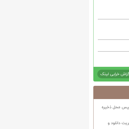
زاش خرابی لینک
د سپس محل ذخیره
ریت دانلود و