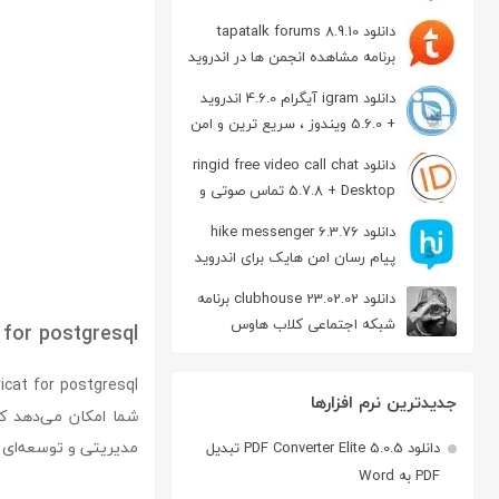
دانلود tapatalk forums 8.9.10
برنامه مشاهده انجمن ها در اندروید
دانلود igram آیگرام 4.6.0 اندروید
+ 5.6.0 ویندوز ، سریع ترین و امن
ترین نسخه تلگرام
دانلود ringid free video call chat
5.7.8 + Desktop تماس صوتی و
تصویری در اندروید
دانلود hike messenger 6.3.76
پیام‌ رسان‌ امن هایک برای اندروید
دانلود clubhouse 23.02.02 برنامه
شبکه اجتماعی کلاب هاوس
 for postgresql
اندروید
جدیدترین نرم افزارها
مدیریتی و توسعه‌ای را
دانلود PDF Converter Elite 5.0.5 تبدیل
PDF به Word