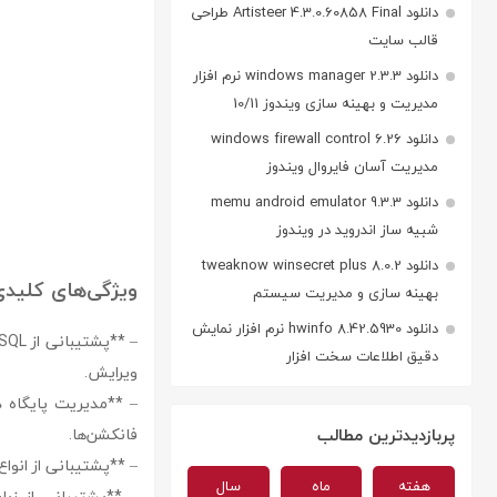
دانلود Artisteer 4.3.0.60858 Final طراحی
قالب سایت
دانلود windows manager 2.3.3 نرم افزار
مدیریت و بهینه سازی ویندوز 10/11
دانلود windows firewall control 6.26
مدیریت آسان فایروال ویندوز
دانلود memu android emulator 9.3.3
شبیه ساز اندروید در ویندوز
دانلود tweaknow winsecret plus 8.0.2
ویژگی‌های کلیدی vicat for postgresql
بهینه سازی و مدیریت سیستم
دانلود hwinfo 8.42.5930 نرم افزار نمایش
دقیق اطلاعات سخت افزار
ویرایش.
– **مدیریت پایگاه دا
پربازدیدترین مطالب
فانکشن‌ها.
– **پشتیبانی از انواع Data Type:** پشتیبانی از انواع مختلف Data Type‌ها و امکان ایجاد انواع جدید به دلخ
هفته
ماه
سال