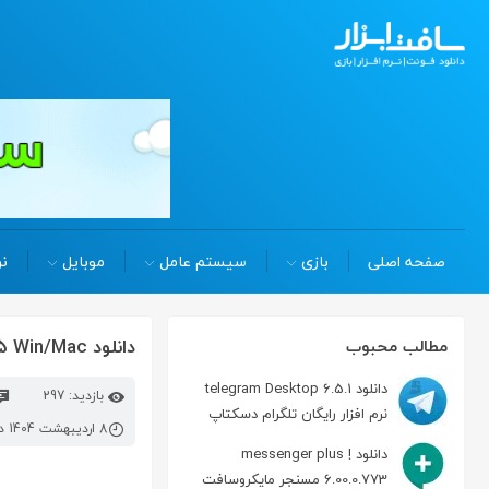
صفحه اصلی
بازی
سیستم عامل
موبایل
نر
دانلود navicat for postgresql enterprise 16.1.15 Win/Mac مدیریت دیتابیس
مطالب محبوب
دانلود telegram Desktop 6.5.1
بازدید: 297
نرم افزار رایگان تلگرام دسکتاپ
8 اردیبهشت 1404 در 8:46 ق.ظ
دانلود messenger plus !
6.00.0.773 مسنجر مایکروسافت