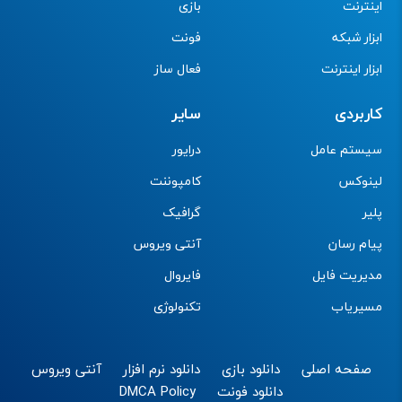
اینترنت
بازی
ابزار شبکه
فونت
ابزار اینترنت
فعال ساز
کاربردی
سایر
سیستم عامل
درایور
لینوکس
کامپوننت
پلیر
گرافیک
پیام رسان
آنتی ویروس
مدیریت فایل
فایروال
مسیریاب
تکنولوژی
صفحه اصلی
دانلود بازی
دانلود نرم افزار
آنتی ویروس
دانلود فونت
DMCA Policy