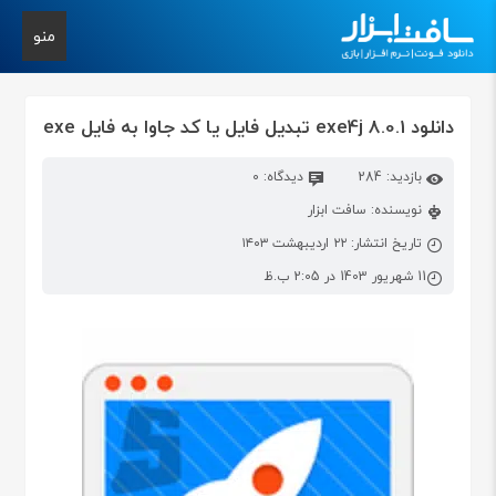
منو
دانلود exe4j 8.0.1 تبدیل فایل یا کد جاوا به فایل exe
بازدید: 284
دیدگاه: 0
نویسنده: سافت ابزار
تاریخ انتشار: ۲۲ اردیبهشت ۱۴۰۳
11 شهریور 1403 در 2:05 ب.ظ