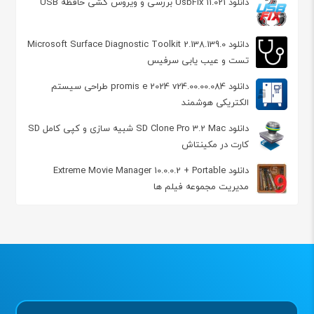
دانلود UsbFix 11.021 بررسی و ویروس کشی حافظه USB
دانلود Microsoft Surface Diagnostic Toolkit 2.138.139.0
تست و عیب یابی سرفیس
دانلود promis e 2024 v24.00.00.084 طراحی سیستم
الکتریکی هوشمند
دانلود SD Clone Pro 3.2 Mac شبیه سازی و کپی کامل SD
کارت در مکینتاش
دانلود Extreme Movie Manager 10.0.0.2 + Portable
مدیریت مجموعه فیلم ها