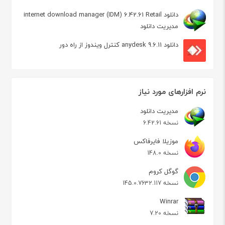
دانلود internet download manager (IDM) 6.42.61 Retail
مدیریت دانلود
دانلود anydesk 9.6.11 کنترل ویندوز از راه دور
نرم افزارهای مورد نیاز
مدیریت دانلود
نسخه 6.42.61
موزیلا فایرفاکس
نسخه 148.0
گوگل کروم
نسخه 145.0.7632.117
Winrar
نسخه 7.20