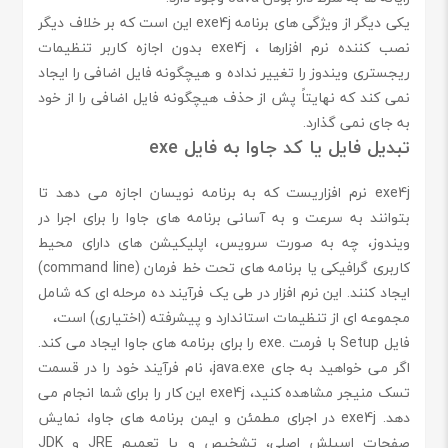
یکی دیگر از ویژگی های برنامه exe4j این است که بر خلاف دیگر
نصب کننده نرم افزارها ، exe4j بدون اجازه کاربر تنظیمات
ریجستری ویندوز را تغییر نداده و هیچگونه فایل اضافی را ایجاد
نمی کند که نهایتاً پش از حذف هیچگونه فایل اضافی را از خود
به جای نمی گذارد.
تبدیل فایل یا کد جاوا به فایل exe
exe4j نرم افزاریست که به برنامه نویسان اجازه می دهد تا
بتوانند به سرعت و به آسانی برنامه های جاوا را برای اجرا در
ویندوز، چه به صورت سرویس، اپلیکیشن های دارای محیط
کاربری گرافیکی یا برنامه های تحت خط فرمان (command line)
ایجاد کنند. این نرم افزار در طی یک فرآیند ده مرحله ای که شامل
مجموعه ای از تنظیمات استاندارد و پیشرفته (اختیاری) است،
فایل Setup با فرمت .exe را برای برنامه های جاوا ایجاد می کند.
اگر می خواهید به جای java.exe، نام فرآیند خود را در قسمت
تسک منیجر مشاهده کنید، exe4j این کار را برای شما انجام می
دهد. exe4j در اجرای مطمئن و ایمن برنامه های جاوا، نمایش
صفحات اسپلش اصلی، تشخیص و یا تعمیم JRE و JDK