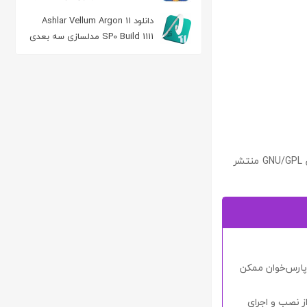
الکترونیکی کیندل
دانلود Ashlar Vellum Argon 11
SP0 Build 1111 مدلسازی سه بعدی
پارس‌خوان یک سیستم Persian Text To Speech کاملاً رایگان و منبع‌باز است و تحت قوانین GNU/GPL منتشر
نصب آن استفاده از پارس‌خوان ممکن
ز نصب و اجرای