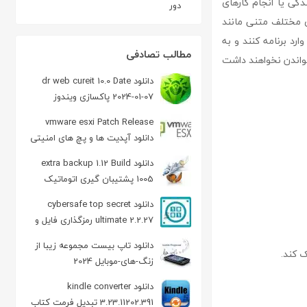
ندگی یا انجام کارهای
دور
های مختلف متنی مانند
وارد برنامه کنند و به
مطالب تصادفی
لانی برای خواندن نخواهند داشت
دانلود dr web cureit 10.0 Date
2024-01-07 پاکسازی ویندوز
vmware esxi Patch Release
دانلود آپدیت ها و پچ های امنیتی
(Jul 2023)
دانلود extra backup 1.12 Build
1005 پشتیبان گیری اتوماتیک
اطلاعات
دانلود cybersafe top secret
ultimate 2.2.27 رمزگذاری فایل و
فولدر
دانلود تاپ بيست مجموعه زيبا از
ک کند.
زنگ-های-موبايل 2024
دانلود kindle converter
3.23.11202.391 تبدیل فرمت کتاب