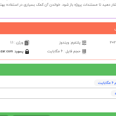
ه، کلید F1 را فشار دهید تا مستندات پروژه باز شود. خواندن آن کمک بسیاری در استفاده بهتر 
پلتفرم: ویندوز
ورژن : 1.1
حجم فایل : 6 مگابایت
پسورد: softabzar.com
يت