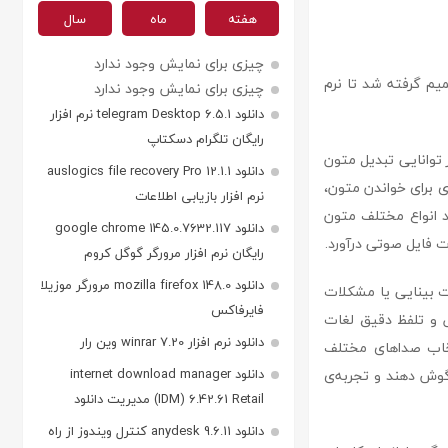
هفته
ماه
سال
چیزی برای نمایش وجود ندارد
میم گرفته شد تا نرم
چیزی برای نمایش وجود ندارد
دانلود telegram Desktop 6.5.1 نرم افزار
رایگان تلگرام دسکتاپ
parsk توسعه یافت. این نرم‌افزار توانایی تبدیل متون
دانلود auslogics file recovery Pro 12.1.1
دی برای خواندن متون،
نرم افزار بازیابی اطلاعات
یق بهره‌وری خود را افزایش دهند. نرم‌افزار parskhan می‌تواند انواع مختلف متون
دانلود google chrome 145.0.7632.117
ت فایل صوتی درآورد.
رایگان نرم افزار مرورگر گوگل کروم
دانلود mozilla firefox 148.0 مرورگر موزیلا
شکلات بینایی یا مشکلات
فایرفاکس
یص و تلفظ دقیق لغات
دانلود نرم افزار winrar 7.20 وین رار
تخاب صداهای مختلف
 گوش دهند و تجربه‌ی
دانلود internet download manager
(IDM) 6.42.61 Retail مدیریت دانلود
دانلود anydesk 9.6.11 کنترل ویندوز از راه