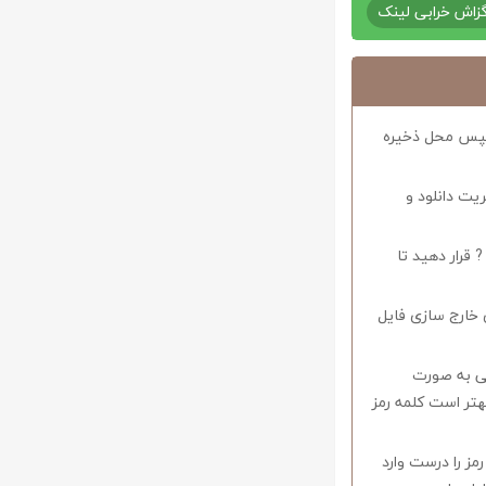
زاش خرابی لینک
د سپس محل ذخیره
ریت دانلود و
 قرار دهید تا
 خارج سازی فایل
وف را میبایستی به صورت
اشید همچنین بهتر است کلمه رمز
 در صورتی که کلمه رمز را درست وارد