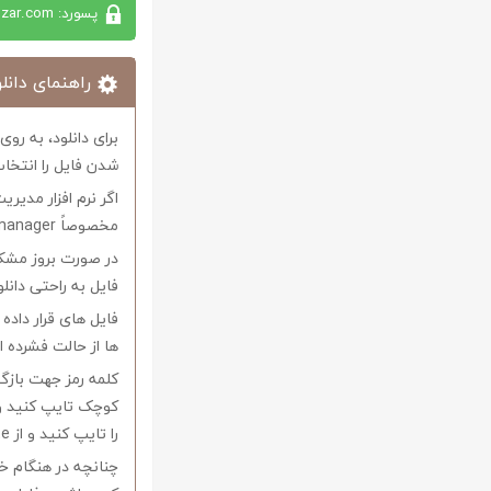
پسورد: softabzar.com
راهنمای دانلو
برای دانلود، به رو
شدن فایل را انتخاب
اگر نرم افزار مدیری
مخصوصاً internet download manager استفاده کنید.
در صورت بروز مشکل 
فایل به راحتی دانل
فایل های قرار داد
ها از حالت فشرده از نرم افزار Winrar و یا 
را تایپ کنید و از Copy-Paste آن بپرهیزید.