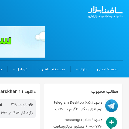
صفحه اصلی
بازی
سیستم عامل
موبایل
نر
دانلود parskhan 1.1 پارس‌خوان خواننده متن فارسی
مطالب محبوب
دانلود telegram Desktop 6.5.1
بازدید: 298
نرم افزار رایگان تلگرام دسکتاپ
8 آذر 1403 در 1:52 ب.ظ
دانلود messenger plus !
6.00.0.773 مسنجر مایکروسافت