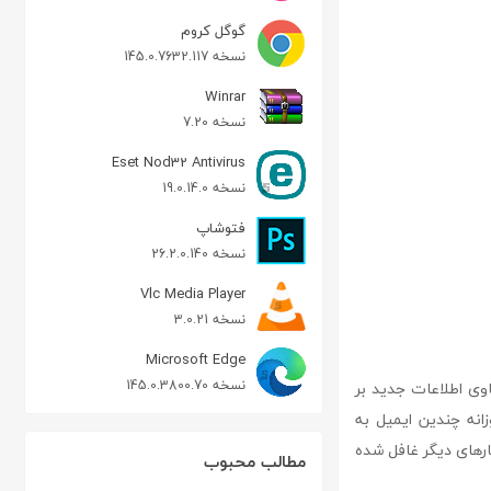
گوگل کروم
نسخه 145.0.7632.117
Winrar
نسخه 7.20
Eset Nod32 Antivirus
نسخه 19.0.14.0
فتوشاپ
نسخه 26.2.0.140
Vlc Media Player
نسخه 3.0.21
Microsoft Edge
نسخه 145.0.3800.70
حاوی اطلاعات جدید بر
انه چندین ایمیل به
ارهای دیگر غافل شده
مطالب محبوب