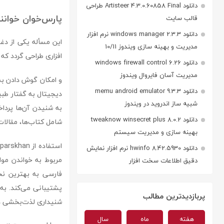
دانلود Artisteer 4.3.0.60858 Final طراحی
پارس‌خوان خوانن
قالب سایت
دانلود windows manager 2.3.3 نرم افزار
این مسأله یکی از دغد
مدیریت و بهینه سازی ویندوز 10/11
افزاری طراحی گردد که 
دانلود windows firewall control 6.26
مدیریت آسان فایروال ویندوز
دانلود memu android emulator 9.3.3
دیجیتال به گفتار طبیع
شبیه ساز اندروید در ویندوز
دانلود tweaknow winsecret plus 8.0.2
شامل کتاب‌ها، مقالات
بهینه سازی و مدیریت سیستم
دانلود hwinfo 8.42.5930 نرم افزار نمایش
مربوط به خواندن مواج
دقیق اطلاعات سخت افزار
فارسی به بهترین نح
پشتیبانی می‌کند. به 
پربازدیدترین مطالب
شنیداری لذت‌بخشی دا
هفته
ماه
سال