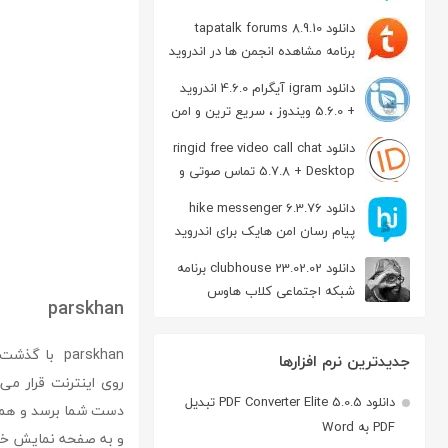
دانلود tapatalk forums 8.9.10
برنامه مشاهده انجمن ها در اندروید
دانلود igram آیگرام 4.6.0 اندروید
+ 5.6.0 ویندوز ، سریع ترین و امن
ترین نسخه تلگرام
دانلود ringid free video call chat
5.7.8 + Desktop تماس صوتی و
تصویری در اندروید
دانلود hike messenger 6.3.76
پیام‌ رسان‌ امن هایک برای اندروید
دانلود clubhouse 23.02.02 برنامه
شبکه اجتماعی کلاب هاوس
parskhan
اندروید
parskhan با
جدیدترین نرم افزارها
روی اینترنت قرار می
دانلود PDF Converter Elite 5.0.5 تبدیل
دست شما برسد و همه ا
PDF به Word
و به صفحه نمایش خیر