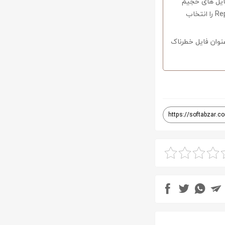
فایل های حجیم
دارای قابلیت ریکاوری هستند که با استفاده از نرم افزار Winrar وارد منو Tools شوید و گزینه Repair را انتخاب
نوان فایل خطرناک