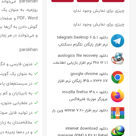
parskhan می
روزمره، به عنوان یک ا
چیزی برای نمایش وجود ندارد
PDF، Word 
چیزی برای نمایش وجود ندارد
و می‌توانند در هر زما
دانلود telegram Desktop 6.5.1
نرم افزار رایگان تلگرام دسکتاپ
parskhan :
دانلود auslogics file recovery
Pro 12.1.1 نرم افزار بازیابی اطلاعات
متون فارسی و انگلی
به عنوان یک گوینده
دانلود google chrome
145.0.7632.117 رایگان نرم افزار
در سیستم‌های پاسخ
مرورگر گوگل کروم
دانلود mozilla firefox 148.0
به نابینایان و کم 
مرورگر موزیلا فایرفاکس
در غلط‌یابی متون،
دانلود نرم افزار winrar 7.20 وین رار
در تولید فایل صوت
علاقه‌مندان به زبا
دانلود internet download
و در ده‌ها زمینه دی
manager (IDM) 6.42.61 Retail