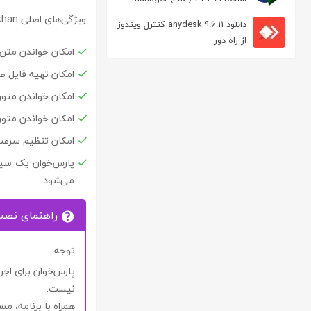
مدیریت دانلود
ویژگی‌های اصلی
han :
دانلود anydesk 9.6.11 کنترل ویندوز
از راه دور
امکان خواندن متن 
امکان تهیه فایل صوتی با ف
امکان خواندن متون
امکان خواندن متو
امکان تنظیم سرعت
می‌شود.
راهنمای نص
توجه
:
نیست.
همراه با برنامه، 