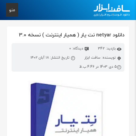
منو
دانلود netyar نت یار ( همیار اینترنت ) نسخه 3.0
بازدید: 342
دیدگاه: 0
نویسنده: سافت ابزار
تاریخ انتشار: ۱۸ آبان ۱۴۰۲
5 دی 1403 در 4:46 ب.ظ