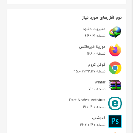
نرم افزارهای مورد نیاز
مدیریت دانلود
نسخه 6.42.61
موزیلا فایرفاکس
نسخه 148.0
گوگل کروم
نسخه 145.0.7632.117
Winrar
نسخه 7.20
Eset Nod32 Antivirus
نسخه 19.0.14.0
فتوشاپ
نسخه 26.2.0.140