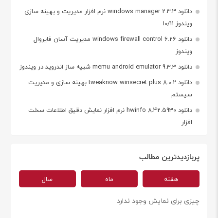
دانلود windows manager 2.3.3 نرم افزار مدیریت و بهینه سازی
ویندوز 10/11
دانلود windows firewall control 6.26 مدیریت آسان فایروال
ویندوز
دانلود memu android emulator 9.3.3 شبیه ساز اندروید در ویندوز
دانلود tweaknow winsecret plus 8.0.2 بهینه سازی و مدیریت
سیستم
دانلود hwinfo 8.42.5930 نرم افزار نمایش دقیق اطلاعات سخت
افزار
پربازدیدترین مطالب
هفته
ماه
سال
چیزی برای نمایش وجود ندارد