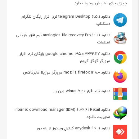
چیزی برای نمایش وجود ندارد
دانلود telegram Desktop 6.5.1 نرم افزار رایگان تلگرام
دسکتاپ
دانلود auslogics file recovery Pro 12.1.1 نرم افزار بازیابی
اطلاعات
دانلود google chrome 145.0.7632.117 رایگان نرم افزار
مرورگر گوگل کروم
دانلود mozilla firefox 148.0 مرورگر موزیلا فایرفاکس
دانلود نرم افزار winrar 7.20 وین رار
دانلود internet download manager (IDM) 6.42.61 Retail
مدیریت دانلود
دانلود anydesk 9.6.11 کنترل ویندوز از راه دور