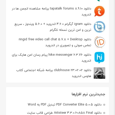
دانلود tapatalk forums 8.9.10 برنامه مشاهده انجمن ها در
اندروید
دانلود igram آیگرام 4.6.0 اندروید + 5.6.0 ویندوز ، سریع
ترین و امن ترین نسخه تلگرام
دانلود ringid free video call chat 5.7.8 + Desktop
تماس صوتی و تصویری در اندروید
دانلود hike messenger 6.3.76 پیام‌ رسان‌ امن هایک برای
اندروید
دانلود clubhouse 23.02.02 برنامه شبکه اجتماعی کلاب
هاوس اندروید
جدیدترین نرم افزارها
دانلود PDF Converter Elite 5.0.5 تبدیل PDF به Word
دانلود Artisteer 4.3.0.60858 Final طراحی قالب سایت