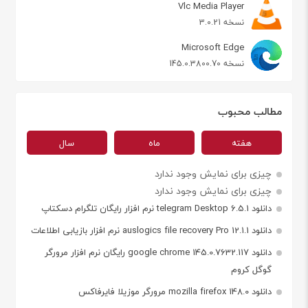
Vlc Media Player
نسخه 3.0.21
Microsoft Edge
نسخه 145.0.3800.70
مطالب محبوب
هفته
ماه
سال
چیزی برای نمایش وجود ندارد
چیزی برای نمایش وجود ندارد
دانلود telegram Desktop 6.5.1 نرم افزار رایگان تلگرام دسکتاپ
دانلود auslogics file recovery Pro 12.1.1 نرم افزار بازیابی اطلاعات
دانلود google chrome 145.0.7632.117 رایگان نرم افزار مرورگر
گوگل کروم
دانلود mozilla firefox 148.0 مرورگر موزیلا فایرفاکس