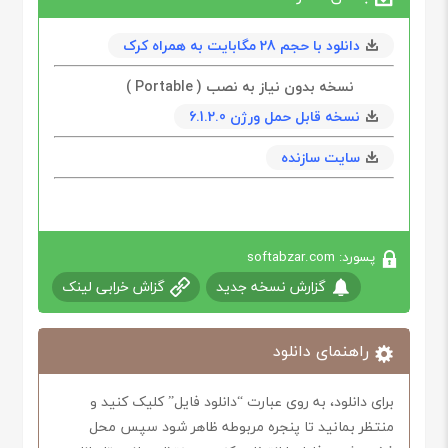
دانلود با حجم 28 مگابايت به همراه کرک
نسخه بدون نیاز به نصب ( Portable )
نسخه قابل حمل ورژن 6.1.2.0
سایت سازنده
پسورد: softabzar.com
گزارش نسخه جدید
گزاش خرابی لینک
راهنمای دانلود
برای دانلود، به روی عبارت “دانلود فایل” کلیک کنید و
منتظر بمانید تا پنجره مربوطه ظاهر شود سپس محل