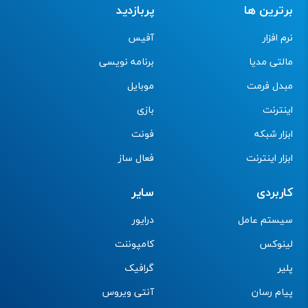
برترین ها
پربازدید
نرم افزار
آفیس
مالتی مدیا
برنامه نویسی
مبدل فرمت
موبایل
اینترنت
بازی
ابزار شبکه
فونت
ابزار اینترنت
فعال ساز
کاربردی
سایر
سیستم عامل
درایور
لینوکس
کامپوننت
پلیر
گرافیک
پیام رسان
آنتی ویروس