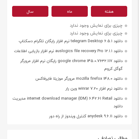
هفته
ماه
سال
چیزی برای نمایش وجود ندارد
چیزی برای نمایش وجود ندارد
دانلود telegram Desktop 6.5.1 نرم افزار رایگان تلگرام دسکتاپ
دانلود auslogics file recovery Pro 12.1.1 نرم افزار بازیابی اطلاعات
دانلود google chrome 145.0.7632.117 رایگان نرم افزار مرورگر
گوگل کروم
دانلود mozilla firefox 148.0 مرورگر موزیلا فایرفاکس
دانلود نرم افزار winrar 7.20 وین رار
دانلود internet download manager (IDM) 6.42.61 Retail مدیریت
دانلود
دانلود anydesk 9.6.11 کنترل ویندوز از راه دور
مطالب تصادفی