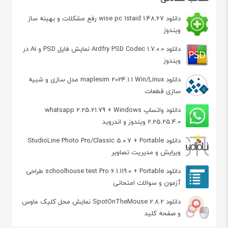
دانلود wise pc 1staid 1.48.67 رفع مشکلات و بهینه ساز
ویندوز
دانلود Ardfry PSD Codec 1.7.0.0 نمایش فایل PSD و Ai در
ویندوز
دانلود maplesim 2024.1.1 Win/Linux مدل سازی و شبیه
سازی قطعات
دانلود واتساپ whatsapp 2.25.21.79 + Windows
2.25.25.4.0 ویندوز و اندروید
دانلود StudioLine Photo Pro/Classic 5.0.7 + Portable
ویرایش و مدیریت تصاویر
دانلود schoolhouse test Pro 6.1.119.0 + Portable طراحی
آزمون و سوالات امتحانی
دانلود SpotOnTheMouse 2.8.2 نمایش محل کلیک ماوس
و صفحه کلید