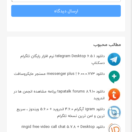
مطالب محبوب
دانلود telegram Desktop 6.5.1 نرم افزار رایگان تلگرام
دسکتاپ
دانلود messenger plus ! 6.00.0.773 مسنجر مایکروسافت
دانلود tapatalk forums 8.9.10 برنامه مشاهده انجمن ها در
اندروید
دانلود igram آیگرام 4.6.0 اندروید + 5.6.0 ویندوز ، سریع
ترین و امن ترین نسخه تلگرام
دانلود ringid free video call chat 5.7.8 + Desktop