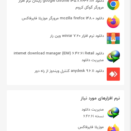
دانلود google chrome 145.0.7632.117 رایگان نرم افزار
مرورگر گوگل کروم
دانلود mozilla firefox 148.0 مرورگر موزیلا فایرفاکس
دانلود نرم افزار winrar 7.20 وین رار
دانلود internet download manager (IDM) 6.42.61 Retail
مدیریت دانلود
دانلود anydesk 9.6.11 کنترل ویندوز از راه دور
نرم افزارهای مورد نیاز
مدیریت دانلود
نسخه 6.42.61
موزیلا فایرفاکس