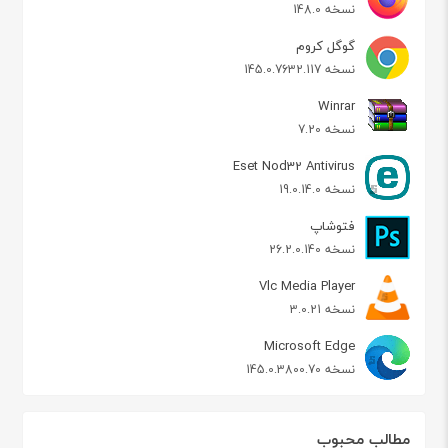
نسخه 148.0
گوگل کروم
نسخه 145.0.7632.117
Winrar
نسخه 7.20
Eset Nod32 Antivirus
نسخه 19.0.14.0
فتوشاپ
نسخه 26.2.0.140
Vlc Media Player
نسخه 3.0.21
Microsoft Edge
نسخه 145.0.3800.70
مطالب محبوب