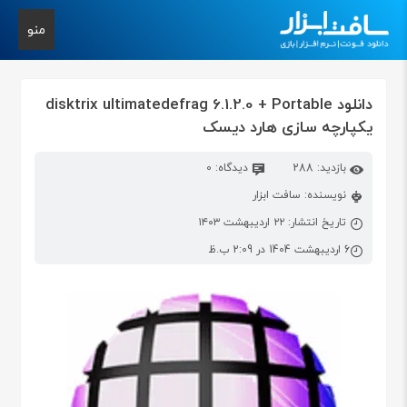
منو
دانلود disktrix ultimatedefrag 6.1.2.0 + Portable
یکپارچه سازی هارد دیسک
بازدید: 288
دیدگاه: 0
نویسنده: سافت ابزار
تاریخ انتشار: ۲۲ اردیبهشت ۱۴۰۳
6 اردیبهشت 1404 در 2:09 ب.ظ