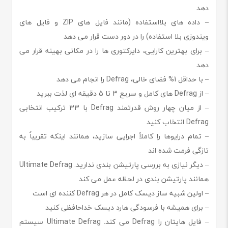
دهد
– داده های بلااستفاده (مانند فایل های ZIP و فایل های
ویندوزی بلا استفاده) را در دور دست قرار می دهد
– برای بهترین کارایی، دایرکتوری ها را در مکانی بهینه قرار می
دهد
– با حداقل 1% فضای خالی، Defrag را انجام می دهد
– از Defrag های کامل و سریع 3 تا 5 دقیقه ای لذت ببرید
– از میان چهار روش قدرتمند Defrag با 33 ترکیب انتخابی
Defrag انتخاب کنید
– تمام درایوها را کاملاً اجرایی سازید، همانند اینکه تقریباٌ به
تازگی فرمت شده اند
– دیگر نیازی به بررسی پارتیشن بندی ندارید. Ultimate Defrag
همانند پارتیشن بندی در لحظه عمل می کند
– اولین شبیه ساز دیسک کامل در هر Defrag کننده ای است
– برای همیشه با فرسودگی هارد دیسک خداحافظی کنید
– فایل هایتان را Defrag می کند. Ultimate Defrag سیستم