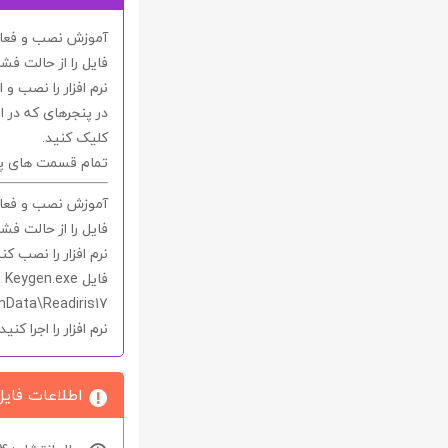
آموزش نصب و فعال س
فایل را از حالت فشر
نرم افزار را نصب و ا
در پنجره‎ای که در ابتدا اجرا می‎شود، تیک قسمت
کلیک کنید.
تمام قسمت های پول
آموزش نصب و فعال 
فایل را از حالت فشر
نرم افزار را نصب کنی
فایل
Keygen.exe
م
mData\Readiris17
نرم افزار را اجرا کنید.
اطلاعات فایل