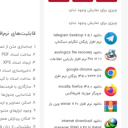
چیزی برای نمایش وجود ندارد
چیزی برای نمایش وجود ندارد
قابلیت‌های نرم‌افزار is corporate
دانلود telegram Desktop 6.5.1
نرم افزار رایگان تلگرام دسکتاپ
1. جداسازی متن از تصاویر با تکنولوژی OCR
دانلود auslogics file recovery
2. ساخت اسناد PDF
Pro 12.1.1 نرم افزار بازیابی اطلاعات
3. ایجاد اسناد XPS
دانلود google chrome
4. ذخیره‌سازی اسناد اسکن شده با فرمت‌های دلخواه
145.0.7632.117 رایگان نرم افزار
5. ساخت اسناد با کیفیت بالا و حجم کم با استفاده از تکنولوژی فشرده‌سازی
مرورگر گوگل کروم
6. سازگاری با فرمت‌های مختلف ورودی
دانلود mozilla firefox 148.0
مرورگر موزیلا فایرفاکس
7. شناسایی جدول‌ها و نمودارهای موجود در تصاویر
8. اسکن تصاویر و ارسال متن استخراج‌شده به‌صورت مستقیم به ایمیل
دانلود نرم افزار winrar 7.20 وین رار
9. وجود ابزارهای متنوع برای ویرایش و پردازش تصاویر
10. امکان پردازش همزمان چند تصویر
دانلود internet download
11. پشتیبانی از زبان فارسی
manager (IDM) 6.42.61 Retail