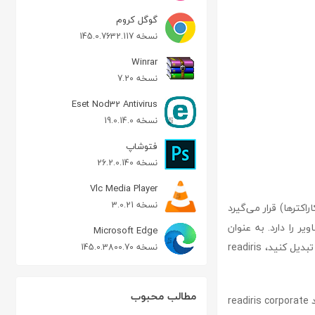
گوگل کروم
نسخه 145.0.7632.117
Winrar
نسخه 7.20
Eset Nod32 Antivirus
نسخه 19.0.14.0
فتوشاپ
نسخه 26.2.0.140
Vlc Media Player
نسخه 3.0.21
 در دسته نرم‌افزارهای OCR (تشخیص نوری کاراکترها) قرار می‌گیرد
ر را دارد. به عنوان
Microsoft Edge
مثال، اگر یک عکس از یک سند متنی دارید و می‌خواهید متن آن را به یک سند متنی کامپیوتری تبدیل کنید، readiris
نسخه 145.0.3800.70
مطالب محبوب
در گذشته، کاربران مجبور بودند متن را از روی عکس تایپ کنند، اما امروزه با وجود نرم‌افزارهایی مانند readiris corporate