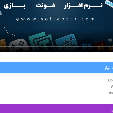
نیاز
Op
W
ma
ب