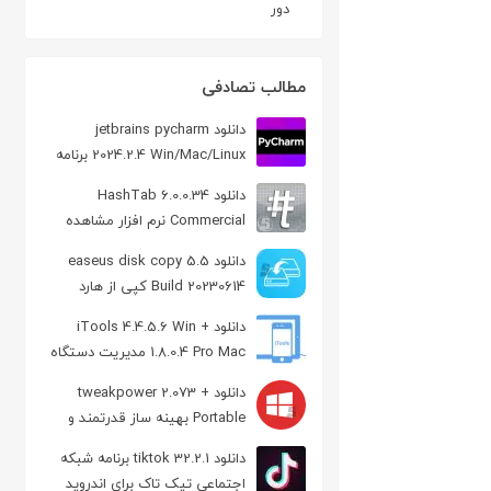
دور
مطالب تصادفی
دانلود jetbrains pycharm
2024.2.4 Win/Mac/Linux برنامه
نویسی زبان Python
دانلود HashTab 6.0.0.34
Commercial نرم افزار مشاهده
Hash فایل ها
دانلود easeus disk copy 5.5
Build 20230614 کپی از هارد
دیسک
دانلود iTools 4.4.5.6 Win +
1.8.0.4 Pro Mac مدیریت دستگاه
iOS
دانلود tweakpower 2.073 +
Portable بهینه ساز قدرتمند و
رایگان ویندوز
دانلود tiktok 32.2.1 برنامه شبکه
اجتماعی تیک‌ تاک برای اندروید