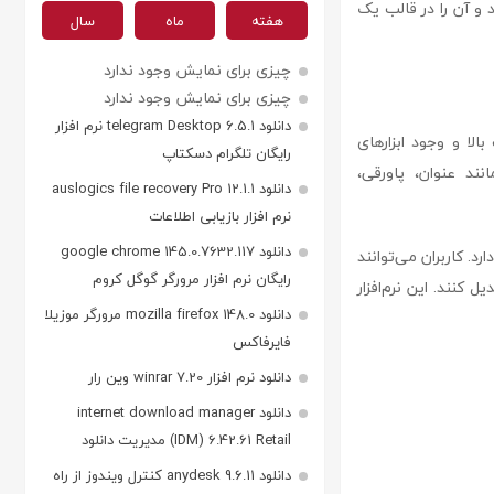
د و آن را در قالب یک
هفته
ماه
سال
چیزی برای نمایش وجود ندارد
چیزی برای نمایش وجود ندارد
دانلود telegram Desktop 6.5.1 نرم افزار
وان به دقت بالا و وجود ابزارهای
رایگان تلگرام دسکتاپ
نند عنوان، پاورقی،
دانلود auslogics file recovery Pro 12.1.1
نرم افزار بازیابی اطلاعات
دانلود google chrome 145.0.7632.117
ا دارد. کاربران می‌توانند
رایگان نرم افزار مرورگر گوگل کروم
 کنند. این نرم‌افزار
دانلود mozilla firefox 148.0 مرورگر موزیلا
فایرفاکس
دانلود نرم افزار winrar 7.20 وین رار
دانلود internet download manager
(IDM) 6.42.61 Retail مدیریت دانلود
دانلود anydesk 9.6.11 کنترل ویندوز از راه