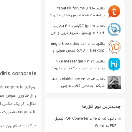
دانلود tapatalk forums 8.9.10
برنامه مشاهده انجمن ها در اندروید
دانلود igram آیگرام 4.6.0 اندروید
+ 5.6.0 ویندوز ، سریع ترین و امن
ترین نسخه تلگرام
دانلود ringid free video call chat
5.7.8 + Desktop تماس صوتی و
تصویری در اندروید
دانلود hike messenger 6.3.76
پیام‌ رسان‌ امن هایک برای اندروید
diris corporate
دانلود clubhouse 23.02.02 برنامه
شبکه اجتماعی کلاب هاوس
اندروید
و از فناوری هوش مصنو
جدیدترین نرم افزارها
corporate به‌صورت خودکار این کار را انجام می‌دهد.
دانلود PDF Converter Elite 5.0.5 تبدیل
PDF به Word