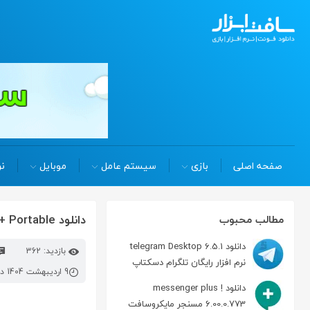
صفحه اصلی
بازی
سیستم عامل
موبایل
نر
دانلود readiris corporate 23.1.179.0 Win/Mac + Portable تبدیل PDF و عکس به متن
مطالب محبوب
دانلود telegram Desktop 6.5.1
بازدید: 362
نرم افزار رایگان تلگرام دسکتاپ
9 اردیبهشت 1404 در 2:18 ب.ظ
دانلود messenger plus !
6.00.0.773 مسنجر مایکروسافت