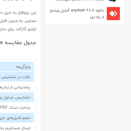
مدیریت دانلود
دانلود anydesk 9.6.11 کنترل ویندوز
این نرم‌افزار به دلیل 
از راه دور
تصاویر به متون قابل 
ابزاری کارآمد برای سا
جدول مقایسه readiris corporate با نرم‌افزارهای مشابه
ویژگی‌ها
دقت در تشخیص 
پشتیبانی از زبان‌ه
تشخیص جداول و ق
ساخت اسناد PDF و XPS
حجم فایل‌های خر
ارسال مستقیم به 