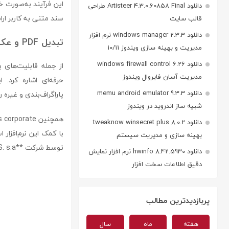
این فرآیند به‌صورت خو
دانلود Artisteer 4.3.0.60858 Final طراحی
سند متنی به کاربر ارا
قالب سایت
دانلود windows manager 2.3.3 نرم افزار
تبدیل PDF و عکس به متن
مدیریت و بهینه سازی ویندوز 10/11
دانلود windows firewall control 6.26
مدیریت آسان فایروال ویندوز
حرفه‌ای اشاره کرد. 
دانلود memu android emulator 9.3.3
پاراگراف‌بندی و غیره ر
شبیه ساز اندروید در ویندوز
دانلود tweaknow winsecret plus 8.0.2
با کمک این نرم‌افزار 
بهینه سازی و مدیریت سیستم
توسط شرکت **I.R.I.S. s.a** تولید و عرضه شده است.
دانلود hwinfo 8.42.5930 نرم افزار نمایش
دقیق اطلاعات سخت افزار
پربازدیدترین مطالب
هفته
ماه
سال