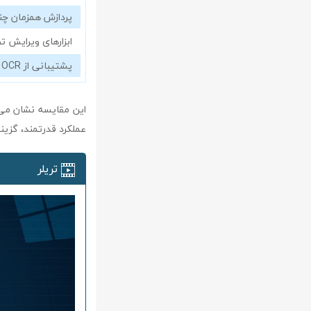
پردازش همزمان چن
ابزارهای ویرایش ت
پشتیبانی از OCR فارسی
عملکرد قدرتمند، گزین
تریلر