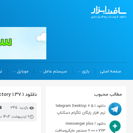
صفحه اصلی
بازی
سیستم عامل
موبایل
نر
دانلود the novel factory 1.37.1 رمان نویسی و داستان نویسی
مطالب محبوب
دانلود telegram Desktop 6.5.1
بازدید: 345
نرم افزار رایگان تلگرام دسکتاپ
6 اردیبهشت 1404 در 2:56 ب.ظ
دانلود messenger plus !
6.00.0.773 مسنجر مایکروسافت