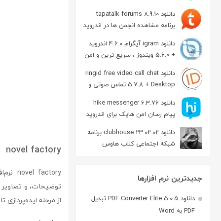
دانلود tapatalk forums 8.9.10
برنامه مشاهده انجمن ها در اندروید
دانلود igram آیگرام 4.6.0 اندروید
+ 5.6.0 ویندوز ، سریع ترین و امن
ترین نسخه تلگرام
دانلود ringid free video call chat
5.7.8 + Desktop تماس صوتی و
تصویری در اندروید
دانلود hike messenger 6.3.76
پیام‌ رسان‌ امن هایک برای اندروید
دانلود clubhouse 23.02.02 برنامه
شبکه اجتماعی کلاب هاوس
novel factory
اندروید
actory
جدیدترین نرم افزارها
توضیحات، و تصاویر شخ
دانلود PDF Converter Elite 5.0.5 تبدیل
از مرحله ایده‌پردازی 
PDF به Word