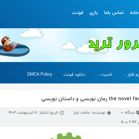
خانه
تماس باما
بازی
فونت
م افزار
امنیت
دانلود فونت
DMCA Policy
دیدگاه: 0
نویسنده: سافت ابزار
تاریخ انتشار: ۱۸ اردیبهشت ۱۴۰۳