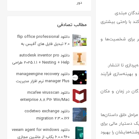
دور
ندگان مبتدی.
کند با راحتی بیشتری
مطالب تصادفی
دانلود flip office professional
یر برای شخصیت‌ها و
2.0 تبدیل فایل های آفیس به
مجلات مالتی مدیا
دانلود autodesk inventor pro
2025.1.1 + Nesting + Help طراحی
ردازی تا انتشار.
و مدلسازی
 بهینه‌سازی فرآیند
دانلود manageengine recovery
manager Plus نرم افزار مدیریت
خودکار پچ های ویندوز
گان در زمان و مکان
دانلود mcafee virusscan
enterprise 8.8 P16 Win/Mac
آنتی ویروس مکافی
دانلود codetwo exchange
امی مراحل خلق داستان‌ها
migration 2.3.0.166
های خود را از ایده‌پردازی تا انتشار، به‌سادگی و با کارایی بالا مدیریت کنند. novel factory یک دستیار عالی برای
دانلود veeam agent for windows
ته‌هایشان را بهبود
6.0.0.960 بکاپ از ماشین مجازی