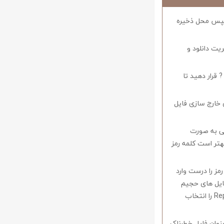
د سپس محل ذخیره
ریت دانلود و
 قرار دهید تا
 خارج سازی فایل
وف را میبایستی به صورت
اشید همچنین بهتر است کلمه رمز
 در صورتی که کلمه رمز را درست وارد
فایل های حجیم
دارای قابلیت ریکاوری هستند که با استفاده از نرم افزار Winrar وارد منو Tools شوید و گزینه Repair را انتخاب
نوان فایل خطرناک