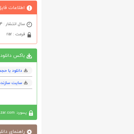
اطلاعات فایل
سال انتشار : 2024
فرمت : rar
باکس دانلود
دانلود با حجم 19 مگابايت به همراه h
سایت سازنده
پسورد: softabzar.com
راهنمای دانلو