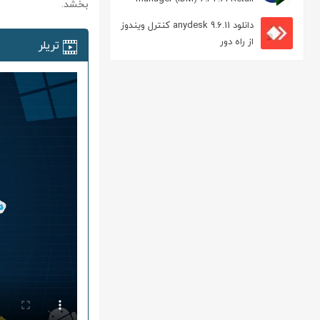
بخشد.
مدیریت دانلود
دانلود anydesk 9.6.11 کنترل ویندوز
از راه دور
تریلر