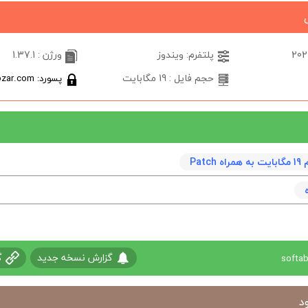
پلتفرم: ویندوز
ورژن : 1.37.1
حجم فایل : 19 مگابایت
پسورد: softabzar.com
Patc
گزارش نسخه جدید
گ
د