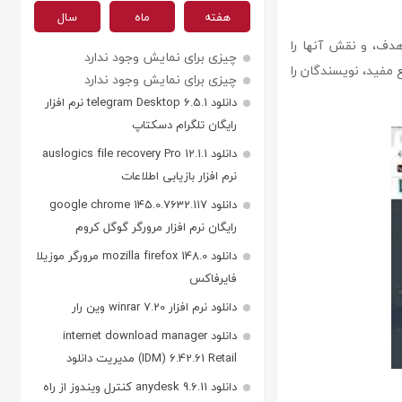
هفته
ماه
سال
، هدف، و نقش آنها را
چیزی برای نمایش وجود ندارد
ع مفید، نویسندگان را
چیزی برای نمایش وجود ندارد
دانلود telegram Desktop 6.5.1 نرم افزار
رایگان تلگرام دسکتاپ
دانلود auslogics file recovery Pro 12.1.1
نرم افزار بازیابی اطلاعات
دانلود google chrome 145.0.7632.117
رایگان نرم افزار مرورگر گوگل کروم
دانلود mozilla firefox 148.0 مرورگر موزیلا
فایرفاکس
دانلود نرم افزار winrar 7.20 وین رار
دانلود internet download manager
(IDM) 6.42.61 Retail مدیریت دانلود
دانلود anydesk 9.6.11 کنترل ویندوز از راه