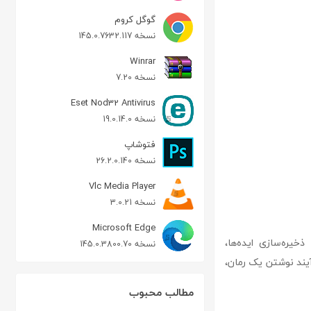
گوگل کروم
نسخه 145.0.7632.117
Winrar
نسخه 7.20
Eset Nod32 Antivirus
نسخه 19.0.14.0
فتوشاپ
نسخه 26.2.0.140
Vlc Media Player
نسخه 3.0.21
Microsoft Edge
ی ذخیره‌سازی ایده‌ها،
نسخه 145.0.3800.70
آیند نوشتن یک رمان،
مطالب محبوب