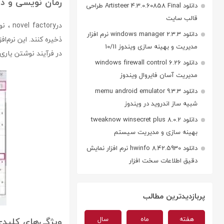
رمان نویسی و د
دانلود Artisteer 4.3.0.60858 Final طراحی
قالب سایت
درory
دانلود windows manager 2.3.3 نرم افزار
ذخیره کنند. این نرم‌ا
مدیریت و بهینه سازی ویندوز 10/11
در فرآیند نوشتن یاری م
دانلود windows firewall control 6.26
مدیریت آسان فایروال ویندوز
دانلود memu android emulator 9.3.3
شبیه ساز اندروید در ویندوز
دانلود tweaknow winsecret plus 8.0.2
بهینه سازی و مدیریت سیستم
دانلود hwinfo 8.42.5930 نرم افزار نمایش
دقیق اطلاعات سخت افزار
پربازدیدترین مطالب
هفته
ماه
سال
ویژگی‌های کلیدی نرم‌افزار y