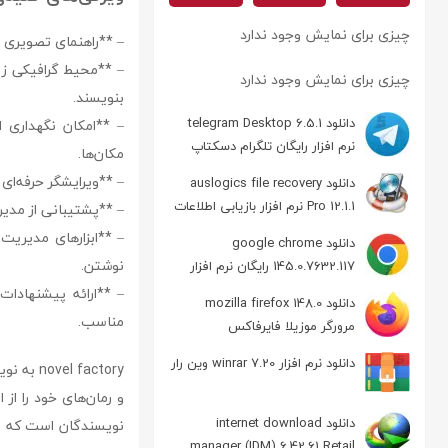
چیزی برای نمایش وجود ندارد
– **راهنمای تصویری و
– **محیط گرافیکی زیب
چیزی برای نمایش وجود ندارد
بنویسند.
دانلود telegram Desktop 6.5.1
– **امکان نگهداری ا
نرم افزار رایگان تلگرام دسکتاپ
مکان‌ها.
– **ویرایشگر حرفه‌ای 
دانلود auslogics file recovery
Pro 12.1.1 نرم افزار بازیابی اطلاعات
– **پشتیبانی از مدیری
– **ابزارهای مدیریت
دانلود google chrome
نوشتن.
145.0.7632.117 رایگان نرم افزار
مرورگر گوگل کروم
– **ارائه پیشنهادات
دانلود mozilla firefox 148.0
مناسب.
مرورگر موزیلا فایرفاکس
دانلود نرم افزار winrar 7.20 وین رار
 factory
دانلود internet download
نویسندگان است که می
manager (IDM) 6.42.61 Retail