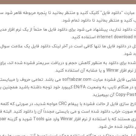
ی عبارت “دانلود فایل” کلیک کنید و منتظر بمانید تا پنجره مربوطه ظاهر شو
 کنید و منتظر بمانید تا دانلود تمام شود.
ت دانلود ندارید، پیشنهاد می شود برای دانلود فایل ها حتماً از یک نرم افزار مدی
در دانلود فایل ها تنها کافی است در آخر لینک دانلود فایل یک علامت سوال ?
ود شود.
ه شده برای دانلود به منظور کاهش حجم و دریافت سریعتر فشرده شده اند، برای
مشابه آن استفاده کنید.
کلمه رمز جهت بازگشایی فایل فشرده عبارت softabzar.com می باشد. تمامی حر
کوچک تایپ کنید و در هنگام تایپ به وضعیت EN/FA کیبورد خود توجه داشته ب
چنانچه در هنگام خارج سازی فایل از حالت فشرده با پیغام CRC مواجه شدید،
ه صورت خراب دانلود شده است و می بایستی مجدداً آن را دانلود کنید. البته 
 دانلود شده حل شود.
لیل ماهیت عملکرد در هنگام استفاده ممکن است توسط آنتی ویروس ها به ع