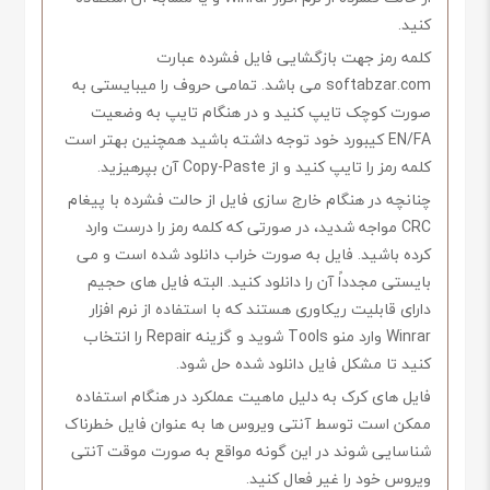
کنید.
کلمه رمز جهت بازگشایی فایل فشرده عبارت
softabzar.com می باشد. تمامی حروف را میبایستی به
صورت کوچک تایپ کنید و در هنگام تایپ به وضعیت
EN/FA کیبورد خود توجه داشته باشید همچنین بهتر است
کلمه رمز را تایپ کنید و از Copy-Paste آن بپرهیزید.
چنانچه در هنگام خارج سازی فایل از حالت فشرده با پیغام
CRC مواجه شدید، در صورتی که کلمه رمز را درست وارد
کرده باشید. فایل به صورت خراب دانلود شده است و می
بایستی مجدداً آن را دانلود کنید. البته فایل های حجیم
دارای قابلیت ریکاوری هستند که با استفاده از نرم افزار
Winrar وارد منو Tools شوید و گزینه Repair را انتخاب
کنید تا مشکل فایل دانلود شده حل شود.
فایل های کرک به دلیل ماهیت عملکرد در هنگام استفاده
ممکن است توسط آنتی ویروس ها به عنوان فایل خطرناک
شناسایی شوند در این گونه مواقع به صورت موقت آنتی
ویروس خود را غیر فعال کنید.