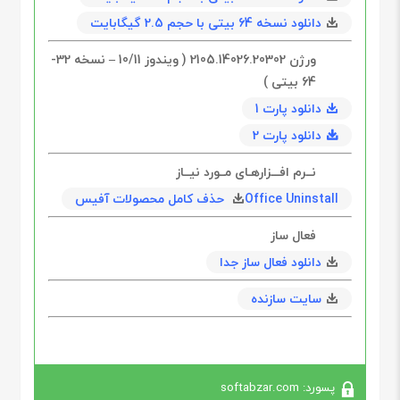
دانلود نسخه 64 بیتی با حجم 2.5 گیگابایت
ورژن 2105.14026.20302 ( و‌یندوز 10/11 – نسخه 32-
64‌ بیتی )
دانلود پارت 1
دانلود پارت 2
نــرم افـــزارهـای مــورد نیــاز
Office Uninstall حذف کامل محصولات آفیس
فعال ساز
دانلود فعال ساز جدا
سایت سازنده
پسورد: softabzar.com