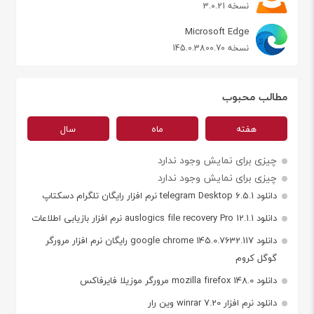
نسخه 3.0.21
Microsoft Edge
نسخه 145.0.3800.70
مطالب محبوب
هفته
ماه
سال
چیزی برای نمایش وجود ندارد
چیزی برای نمایش وجود ندارد
دانلود telegram Desktop 6.5.1 نرم افزار رایگان تلگرام دسکتاپ
دانلود auslogics file recovery Pro 12.1.1 نرم افزار بازیابی اطلاعات
دانلود google chrome 145.0.7632.117 رایگان نرم افزار مرورگر
گوگل کروم
دانلود mozilla firefox 148.0 مرورگر موزیلا فایرفاکس
دانلود نرم افزار winrar 7.20 وین رار