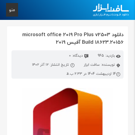
منو
دانلود microsoft office 2019 Pro Plus v2503
Build 18623.20156 آفیس 2019
بازدید: 945
دیدگاه: 0
نویسنده: سافت ابزار
تاریخ انتشار: ۱۲ آذر ۱۴۰۲
14 اردیبهشت 1404 در 2:33 ب.ظ