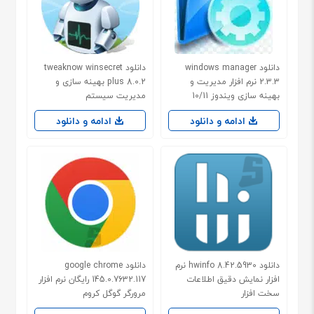
دانلود windows manager
دانلود tweaknow winsecret
2.3.3 نرم افزار مدیریت و
plus 8.0.2 بهینه سازی و
بهینه سازی ویندوز 10/11
مدیریت سیستم
ادامه و دانلود
ادامه و دانلود
دانلود hwinfo 8.42.5930 نرم
دانلود google chrome
افزار نمایش دقیق اطلاعات
145.0.7632.117 رایگان نرم افزار
سخت افزار
مرورگر گوگل کروم