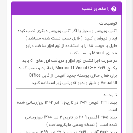
راهنمای نصب
توضیحات
آنتی ویروس ویندوز یا اگر آنتی ویروس دیگری نصب کرده
اید را غیرفعال کنید. (
فایل نصب تست شده میباشد
)
فایل با فرمت
iso
را با استفاده از نرم افزار
ساخت درایو
مجازی
Mount
و نصب کنید.
در صورت اجرا نشدن نرم افزار و دریافت ارور های dll باید
پکیج
2019 ++Microsoft Visual C
را دانلود و نصب کنید.
برای فعال سازی پوسته جدید آفیس از فایل
Office
Visual UI
و طبق ویدیو آموزشی زیر استفاده کنید.
تــوجـــه
بیلد
2311
آفیس
2019
در تاریخ
9 آذر 1402
بروزرسانی شده
است.
بیلد
2105
آفیس
2019
در تاریخ
2
تیر
1400
بروزرسانی
شده است. ( نسخه رسمی مایکروسافت )
بیلد
2002
آفیس
2019
در تاریخ
27
مهر
1399
بروزرسانی