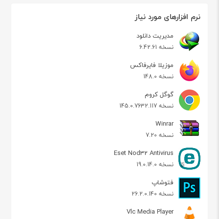
نرم افزارهای مورد نیاز
مدیریت دانلود
نسخه 6.42.61
موزیلا فایرفاکس
نسخه 148.0
گوگل کروم
نسخه 145.0.7632.117
Winrar
نسخه 7.20
Eset Nod32 Antivirus
نسخه 19.0.14.0
فتوشاپ
نسخه 26.2.0.140
Vlc Media Player