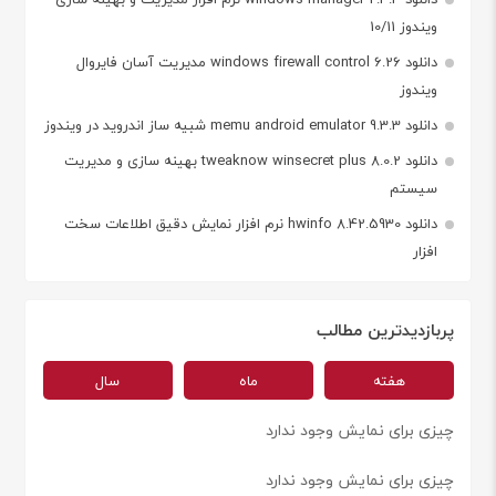
ویندوز 10/11
دانلود windows firewall control 6.26 مدیریت آسان فایروال
ویندوز
دانلود memu android emulator 9.3.3 شبیه ساز اندروید در ویندوز
دانلود tweaknow winsecret plus 8.0.2 بهینه سازی و مدیریت
سیستم
دانلود hwinfo 8.42.5930 نرم افزار نمایش دقیق اطلاعات سخت
افزار
پربازدیدترین مطالب
هفته
ماه
سال
چیزی برای نمایش وجود ندارد
چیزی برای نمایش وجود ندارد