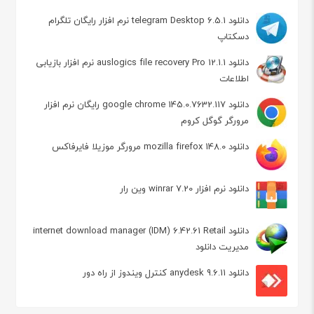
دانلود telegram Desktop 6.5.1 نرم افزار رایگان تلگرام
دسکتاپ
دانلود auslogics file recovery Pro 12.1.1 نرم افزار بازیابی
اطلاعات
دانلود google chrome 145.0.7632.117 رایگان نرم افزار
مرورگر گوگل کروم
دانلود mozilla firefox 148.0 مرورگر موزیلا فایرفاکس
دانلود نرم افزار winrar 7.20 وین رار
دانلود internet download manager (IDM) 6.42.61 Retail
مدیریت دانلود
دانلود anydesk 9.6.11 کنترل ویندوز از راه دور