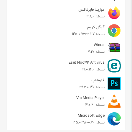
موزیلا فایرفاکس
نسخه 148.0
گوگل کروم
نسخه 145.0.7632.117
Winrar
نسخه 7.20
Eset Nod32 Antivirus
نسخه 19.0.14.0
فتوشاپ
نسخه 26.2.0.140
Vlc Media Player
نسخه 3.0.21
Microsoft Edge
نسخه 145.0.3800.70