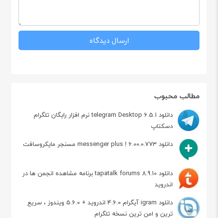
مطالب محبوب
دانلود telegram Desktop 6.5.1 نرم افزار رایگان تلگرام
دسکتاپ
دانلود messenger plus ! 6.00.0.773 مسنجر مایکروسافت
دانلود tapatalk forums 8.9.10 برنامه مشاهده انجمن ها در
اندروید
دانلود igram آیگرام 4.6.0 اندروید + 5.6.0 ویندوز ، سریع
ترین و امن ترین نسخه تلگرام