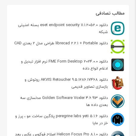
مطالب تصادفی
دانلود eset endpoint security 11.1.2052.0 بسته امنیتی
شبکه
دانلود librecad 2.2.1 + Portable طراحی مدل 2 بعدی CAD
دانلود FME Form Desktop 2024.0.0 نرم افزار تبدیل و
ادغام انواع داده
دانلود AKVIS Retoucher 9.5.1286.17468 روتوش و
بازسازی تصاویر قدیمی
دانلود Golden Software Voxler 4.6.913 مدلسازی سه
بعدی داده ها
دانلود peregrine labs yeti 5.1.6 پلاگین ساخت مو ، پرز و
خز در مایا
دانلود Helicon Focus Pro 8.1.0 اصلاح فوکوس عکس بعد