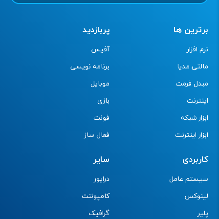
برترین ها
پربازدید
نرم افزار
آفیس
مالتی مدیا
برنامه نویسی
مبدل فرمت
موبایل
اینترنت
بازی
ابزار شبکه
فونت
ابزار اینترنت
فعال ساز
کاربردی
سایر
سیستم عامل
درایور
لینوکس
کامپوننت
پلیر
گرافیک