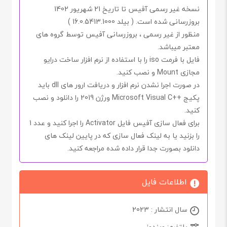
نسخه غیر رسمی آفیس تا تاریخ
21
شهریور
1402
بروزرسانی شده است. ( بیلد
16.0.5413.1000
)
منظور از غیر رسمی ، بروزرسانی آفیس توسط گروه های
معتبر
میباشد.
فایل با فرمت
iso
را با استفاده از نرم افزار
ساخت درایو
مجازی
Mount
و نصب کنید.
در صورت اجرا نشدن نرم افزار و دریافت ارور های dll باید
پکیج
++Microsoft Visual C
ورژن
2019
را دانلود و نصب
کنید.
برای فعال سازی آفیس فایل
Activator
را اجرا کنید و
عدد 1
را بزنید یا به لینک فعال سازی که در پایین لینک های
دانلود بصورت جدا قرار داده شده مراجعه کنید.
اطلاعات فایل
سال انتشار : 2023
پلتفرم: ویندوز