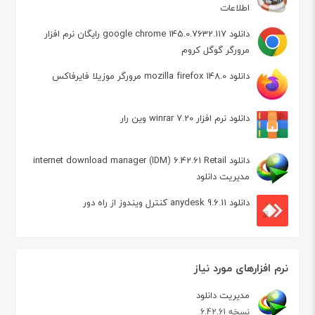
اطلاعات
دانلود google chrome 145.0.7632.117 رایگان نرم افزار
مرورگر گوگل کروم
دانلود mozilla firefox 148.0 مرورگر موزیلا فایرفاکس
دانلود نرم افزار winrar 7.20 وین رار
دانلود internet download manager (IDM) 6.42.61 Retail
مدیریت دانلود
دانلود anydesk 9.6.11 کنترل ویندوز از راه دور
نرم افزارهای مورد نیاز
مدیریت دانلود
نسخه 6.42.61