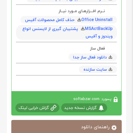
نــرم افـــزارهـای مــورد نیــاز
Office Uninstall حذف کامل محصولات آفیس
MSActBackUp پشتیبان گیری از لایسنس انواع
ویند‌وز و آفیس
فعال ساز
دانلود فعال ساز جدا
سایت سازنده
پسورد: softabzar.com
گزارش نسخه جدید
گزاش خرابی لینک
راهنمای دانلود