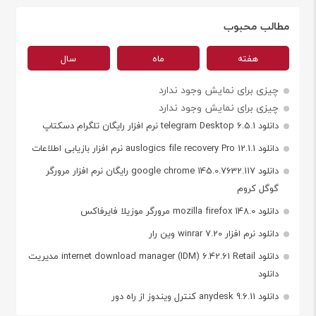
مطالب محبوب
هفته
ماه
سال
چیزی برای نمایش وجود ندارد
چیزی برای نمایش وجود ندارد
دانلود telegram Desktop 6.5.1 نرم افزار رایگان تلگرام دسکتاپ
دانلود auslogics file recovery Pro 12.1.1 نرم افزار بازیابی اطلاعات
دانلود google chrome 145.0.7632.117 رایگان نرم افزار مرورگر
گوگل کروم
دانلود mozilla firefox 148.0 مرورگر موزیلا فایرفاکس
دانلود نرم افزار winrar 7.20 وین رار
دانلود internet download manager (IDM) 6.42.61 Retail مدیریت
دانلود
دانلود anydesk 9.6.11 کنترل ویندوز از راه دور