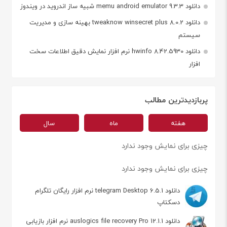
دانلود memu android emulator 9.3.3 شبیه ساز اندروید در ویندوز
دانلود tweaknow winsecret plus 8.0.2 بهینه سازی و مدیریت
سیستم
دانلود hwinfo 8.42.5930 نرم افزار نمایش دقیق اطلاعات سخت
افزار
پربازدیدترین مطالب
هفته
ماه
سال
چیزی برای نمایش وجود ندارد
چیزی برای نمایش وجود ندارد
دانلود telegram Desktop 6.5.1 نرم افزار رایگان تلگرام
دسکتاپ
دانلود auslogics file recovery Pro 12.1.1 نرم افزار بازیابی