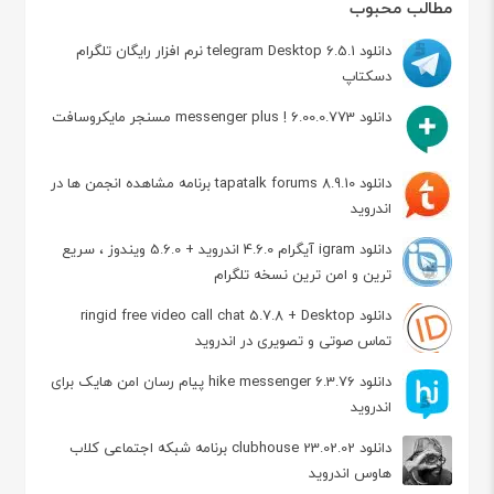
مطالب محبوب
دانلود telegram Desktop 6.5.1 نرم افزار رایگان تلگرام
دسکتاپ
دانلود messenger plus ! 6.00.0.773 مسنجر مایکروسافت
دانلود tapatalk forums 8.9.10 برنامه مشاهده انجمن ها در
اندروید
دانلود igram آیگرام 4.6.0 اندروید + 5.6.0 ویندوز ، سریع
ترین و امن ترین نسخه تلگرام
دانلود ringid free video call chat 5.7.8 + Desktop
تماس صوتی و تصویری در اندروید
دانلود hike messenger 6.3.76 پیام‌ رسان‌ امن هایک برای
اندروید
دانلود clubhouse 23.02.02 برنامه شبکه اجتماعی کلاب
هاوس اندروید