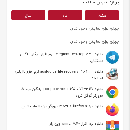
پربازدیدترین مطالب
هفته
ماه
سال
چیزی برای نمایش وجود ندارد
چیزی برای نمایش وجود ندارد
دانلود telegram Desktop 6.5.1 نرم افزار رایگان تلگرام
دسکتاپ
دانلود auslogics file recovery Pro 12.1.1 نرم افزار بازیابی
اطلاعات
دانلود google chrome 145.0.7632.117 رایگان نرم افزار
مرورگر گوگل کروم
دانلود mozilla firefox 148.0 مرورگر موزیلا فایرفاکس
دانلود نرم افزار winrar 7.20 وین رار