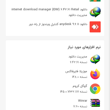
دانلود internet download manager (IDM) 6.42.61 Retail
مدیریت دانلود
دانلود anydesk 9.6.11 کنترل ویندوز از راه دور
نرم افزارهای مورد نیاز
مدیریت دانلود
نسخه 6.42.61
موزیلا فایرفاکس
نسخه 148.0
گوگل کروم
نسخه 145.0.7632.117
Winrar
نسخه 7.20