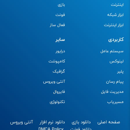
اینترنت
بازی
ابزار شبکه
فونت
ابزار اینترنت
فعال ساز
کاربردی
سایر
سیستم عامل
درایور
لینوکس
کامپوننت
پلیر
گرافیک
پیام رسان
آنتی ویروس
مدیریت فایل
فایروال
مسیریاب
تکنولوژی
صفحه اصلی
دانلود بازی
دانلود نرم افزار
آنتی ویروس
دانلود فونت
DMCA Policy