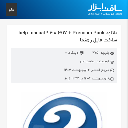
منو
دانلود help manual 9.4.0.6617 + Premium Pack
ساخت فایل راهنما
بازدید: 275
دیدگاه: 0
نویسنده: سافت ابزار
تاریخ انتشار: ۲ اردیبهشت ۱۴۰۳
8 اردیبهشت 1404 در 11:37 ق.ظ