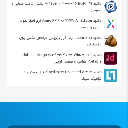
دانلود MPlayer 2020-04-25 Build 141 پخش فرمت صوتی و
تصویری
دانلود Axure RP 9.0.0.3727 All Edition نرم افزار نمونه
سازی وب سایت
دانلود acorn 8.0.1 نرم افزار ویرایش حرفه‌ای عکس برای
مکینتاش
دانلود adobe indesign 2024 v19.4.0.63 Win/Mac +
Portable طراحی و صفحه آرایی
دانلود netlimiter Unlimited 5.3.17 کنترل و مدیریت
ترافیک شبکه