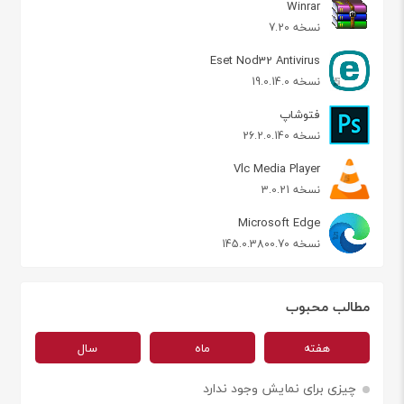
Winrar
نسخه 7.20
Eset Nod32 Antivirus
نسخه 19.0.14.0
فتوشاپ
نسخه 26.2.0.140
Vlc Media Player
نسخه 3.0.21
Microsoft Edge
نسخه 145.0.3800.70
مطالب محبوب
هفته
ماه
سال
چیزی برای نمایش وجود ندارد