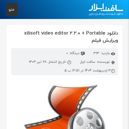
منو
دانلود xilisoft video editor 2.2.0 + Portable
ویرایش فیلم
بازدید: 313
دیدگاه: 0
نویسنده: سافت ابزار
تاریخ انتشار: ۲۸ تیر ۱۴۰۳
3 اردیبهشت 1404 در 12:51 ب.ظ