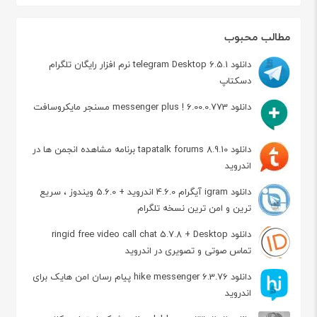
مطالب محبوب
دانلود telegram Desktop 6.5.1 نرم افزار رایگان تلگرام
دسکتاپ
دانلود messenger plus ! 6.00.0.773 مسنجر مایکروسافت
دانلود tapatalk forums 8.9.10 برنامه مشاهده انجمن ها در
اندروید
دانلود igram آیگرام 4.6.0 اندروید + 5.6.0 ویندوز ، سریع
ترین و امن ترین نسخه تلگرام
دانلود ringid free video call chat 5.7.8 + Desktop
تماس صوتی و تصویری در اندروید
دانلود hike messenger 6.3.76 پیام‌ رسان‌ امن هایک برای
اندروید