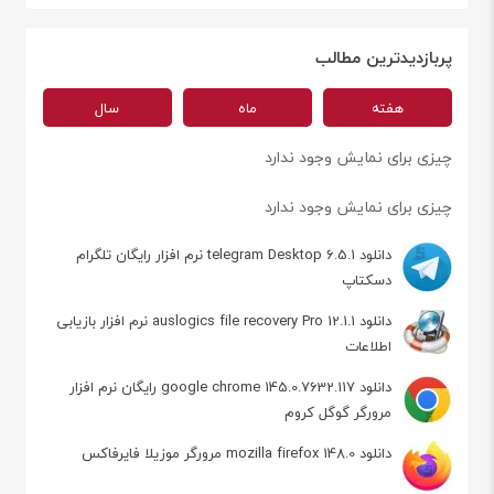
پربازدیدترین مطالب
هفته
ماه
سال
چیزی برای نمایش وجود ندارد
چیزی برای نمایش وجود ندارد
دانلود telegram Desktop 6.5.1 نرم افزار رایگان تلگرام
دسکتاپ
دانلود auslogics file recovery Pro 12.1.1 نرم افزار بازیابی
اطلاعات
دانلود google chrome 145.0.7632.117 رایگان نرم افزار
مرورگر گوگل کروم
دانلود mozilla firefox 148.0 مرورگر موزیلا فایرفاکس