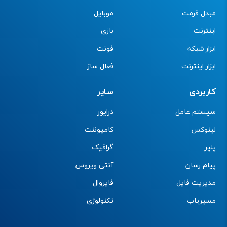
مبدل فرمت
موبایل
اینترنت
بازی
ابزار شبکه
فونت
ابزار اینترنت
فعال ساز
کاربردی
سایر
سیستم عامل
درایور
لینوکس
کامپوننت
پلیر
گرافیک
پیام رسان
آنتی ویروس
مدیریت فایل
فایروال
مسیریاب
تکنولوژی