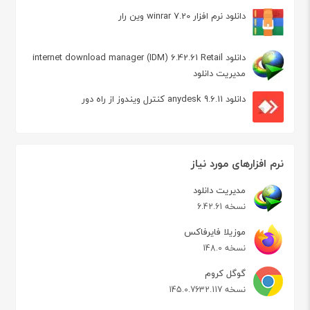
دانلود نرم افزار winrar 7.20 وین رار
دانلود internet download manager (IDM) 6.42.61 Retail
مدیریت دانلود
دانلود anydesk 9.6.11 کنترل ویندوز از راه دور
نرم افزارهای مورد نیاز
مدیریت دانلود
نسخه 6.42.61
موزیلا فایرفاکس
نسخه 148.0
گوگل کروم
نسخه 145.0.7632.117