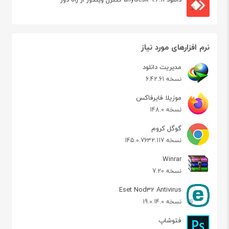
نرم افزارهای مورد نیاز
مدیریت دانلود
نسخه 6.42.61
موزیلا فایرفاکس
نسخه 148.0
گوگل کروم
نسخه 145.0.7632.117
Winrar
نسخه 7.20
Eset Nod32 Antivirus
نسخه 19.0.14.0
فتوشاپ