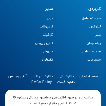
کاربردی
سایر
سیستم عامل
درایور
لینوکس
کامپوننت
پلیر
گرافیک
پیام رسان
آنتی ویروس
مدیریت فایل
فایروال
مسیریاب
تکنولوژی
صفحه اصلی
دانلود بازی
دانلود نرم افزار
آنتی ویروس
دانلود فونت
DMCA Policy
سافت ابزار در
سرور اختصاصی
فاماسرور
میزبانی میشود.©
2025 تمامی حقوق محفوظ است.