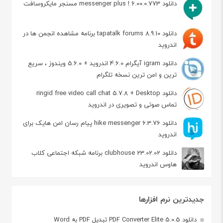
دانلود messenger plus ! 6.00.0.773 مسنجر مایکروسافت
دانلود tapatalk forums 8.9.10 برنامه مشاهده انجمن ها در
اندروید
دانلود igram آیگرام 4.6.0 اندروید + 5.6.0 ویندوز ، سریع
ترین و امن ترین نسخه تلگرام
دانلود ringid free video call chat 5.7.8 + Desktop
تماس صوتی و تصویری در اندروید
دانلود hike messenger 6.3.76 پیام‌ رسان‌ امن هایک برای
اندروید
دانلود clubhouse 23.02.02 برنامه شبکه اجتماعی کلاب
هاوس اندروید
جدیدترین نرم افزارها
دانلود PDF Converter Elite 5.0.5 تبدیل PDF به Word