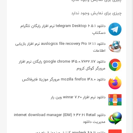
چیزی برای نمایش وجود ندارد
دانلود telegram Desktop 6.5.1 نرم افزار رایگان تلگرام
دسکتاپ
دانلود auslogics file recovery Pro 12.1.1 نرم افزار بازیابی
اطلاعات
دانلود google chrome 145.0.7632.117 رایگان نرم افزار
مرورگر گوگل کروم
دانلود mozilla firefox 148.0 مرورگر موزیلا فایرفاکس
دانلود نرم افزار winrar 7.20 وین رار
دانلود internet download manager (IDM) 6.42.61 Retail
مدیریت دانلود
دانلود anydesk 9.6.11 کنترل ویندوز از راه دور