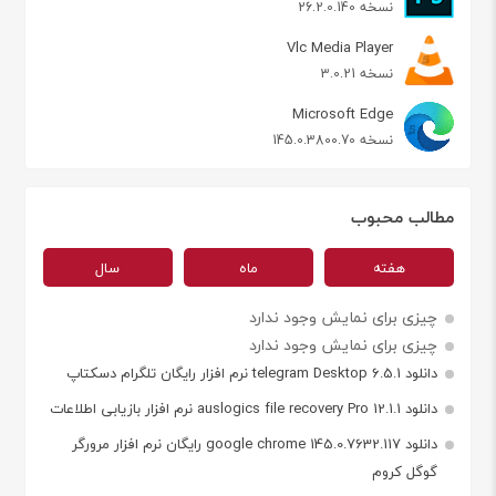
نسخه 26.2.0.140
Vlc Media Player
نسخه 3.0.21
Microsoft Edge
نسخه 145.0.3800.70
مطالب محبوب
هفته
ماه
سال
چیزی برای نمایش وجود ندارد
چیزی برای نمایش وجود ندارد
دانلود telegram Desktop 6.5.1 نرم افزار رایگان تلگرام دسکتاپ
دانلود auslogics file recovery Pro 12.1.1 نرم افزار بازیابی اطلاعات
دانلود google chrome 145.0.7632.117 رایگان نرم افزار مرورگر
گوگل کروم