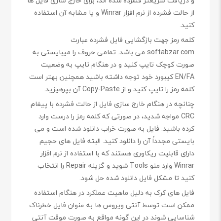
و دریافت سریعتر فشرده شده اند، برای خارج سازی فایل ها
از حالت فشرده از نرم افزار Winrar و یا مشابه آن استفاده
کنید.
کلمه رمز جهت بازگشایی فایل فشرده عبارت
softabzar.com می باشد. تمامی حروف را میبایستی به
صورت کوچک تایپ کنید و در هنگام تایپ به وضعیت
EN/FA کیبورد خود توجه داشته باشید همچنین بهتر است
کلمه رمز را تایپ کنید و از Copy-Paste آن بپرهیزید.
چنانچه در هنگام خارج سازی فایل از حالت فشرده با پیغام
CRC مواجه شدید، در صورتی که کلمه رمز را درست وارد
کرده باشید. فایل به صورت خراب دانلود شده است و می
بایستی مجدداً آن را دانلود کنید. البته فایل های حجیم
دارای قابلیت ریکاوری هستند که با استفاده از نرم افزار
Winrar وارد منو Tools شوید و گزینه Repair را انتخاب
کنید تا مشکل فایل دانلود شده حل شود.
فایل های کرک به دلیل ماهیت عملکرد در هنگام استفاده
ممکن است توسط آنتی ویروس ها به عنوان فایل خطرناک
شناسایی شوند در این گونه مواقع به صورت موقت آنتی