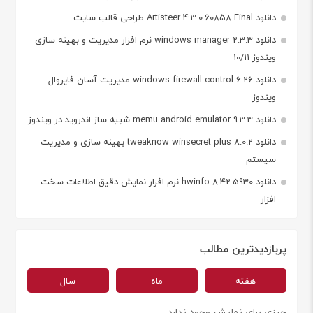
دانلود Artisteer 4.3.0.60858 Final طراحی قالب سایت
دانلود windows manager 2.3.3 نرم افزار مدیریت و بهینه سازی
ویندوز 10/11
دانلود windows firewall control 6.26 مدیریت آسان فایروال
ویندوز
دانلود memu android emulator 9.3.3 شبیه ساز اندروید در ویندوز
دانلود tweaknow winsecret plus 8.0.2 بهینه سازی و مدیریت
سیستم
دانلود hwinfo 8.42.5930 نرم افزار نمایش دقیق اطلاعات سخت
افزار
پربازدیدترین مطالب
هفته
ماه
سال
چیزی برای نمایش وجود ندارد