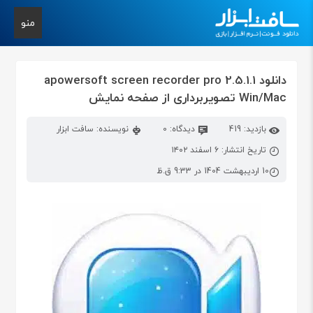
منو
دانلود apowersoft screen recorder pro 2.5.1.1
Win/Mac تصویربرداری از صفحه نمایش
بازدید: 419
دیدگاه: 0
نویسنده: سافت ابزار
تاریخ انتشار: ۶ اسفند ۱۴۰۲
10 اردیبهشت 1404 در 9:33 ق.ظ