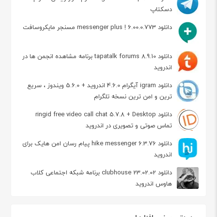
دسکتاپ
دانلود messenger plus ! 6.00.0.773 مسنجر مایکروسافت
دانلود tapatalk forums 8.9.10 برنامه مشاهده انجمن ها در
اندروید
دانلود igram آیگرام 4.6.0 اندروید + 5.6.0 ویندوز ، سریع
ترین و امن ترین نسخه تلگرام
دانلود ringid free video call chat 5.7.8 + Desktop
تماس صوتی و تصویری در اندروید
دانلود hike messenger 6.3.76 پیام‌ رسان‌ امن هایک برای
اندروید
دانلود clubhouse 23.02.02 برنامه شبکه اجتماعی کلاب
هاوس اندروید