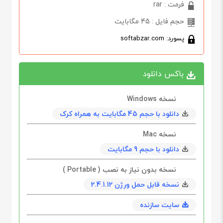
فرمت : rar
حجم فایل : 45 مگابایت
پسورد: softabzar.com
باکس دانلود
نسخه Windows
دانلود با حجم 45 مگابايت به همراه کرک
نسخه Mac
دانلود با حجم 9 مگابایت
نسخه بدون نیاز به نصب ( Portable )
نسخه قابل حمل ورژن 2.4.1.12
سایت سازنده