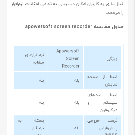
فعال‌سازی به کاربران امکان دسترسی به تمامی امکانات نرم‌افزار
را می‌دهد.
جدول مقایسه apowersoft screen recorder
Apowersoft
نرم‌افزارهای
ویژگی
Screen
مشابه
Recorder
ضبط از صفحه
بله
بله
نمایش
ضبط صداهای
سیستم و
بله
بله
میکروفون
فرمت خروجی
بسته به
پیش‌فرض
بله
نرم‌افزار