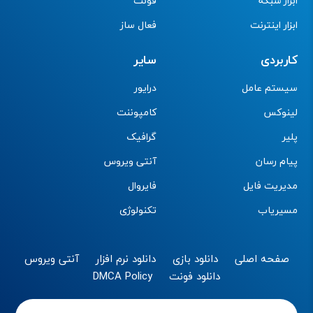
ابزار شبکه
فونت
ابزار اینترنت
فعال ساز
کاربردی
سایر
سیستم عامل
درایور
لینوکس
کامپوننت
پلیر
گرافیک
پیام رسان
آنتی ویروس
مدیریت فایل
فایروال
مسیریاب
تکنولوژی
صفحه اصلی
دانلود بازی
دانلود نرم افزار
آنتی ویروس
دانلود فونت
DMCA Policy