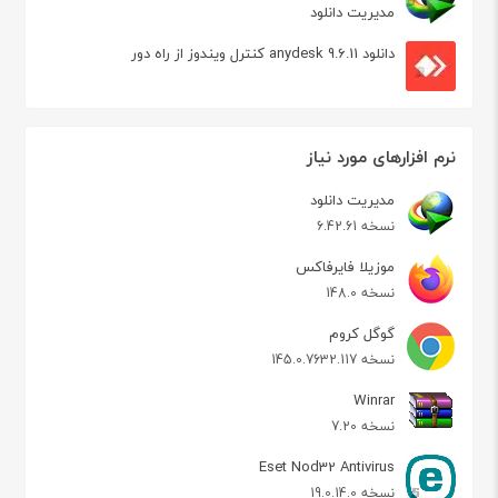
مدیریت دانلود
دانلود anydesk 9.6.11 کنترل ویندوز از راه دور
نرم افزارهای مورد نیاز
مدیریت دانلود
نسخه 6.42.61
موزیلا فایرفاکس
نسخه 148.0
گوگل کروم
نسخه 145.0.7632.117
Winrar
نسخه 7.20
Eset Nod32 Antivirus
نسخه 19.0.14.0