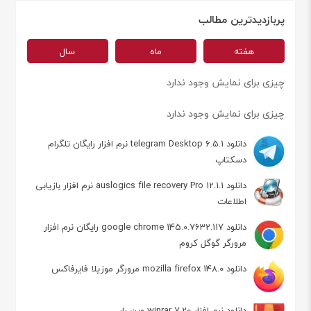
پربازدیدترین مطالب
هفته
ماه
سال
چیزی برای نمایش وجود ندارد
چیزی برای نمایش وجود ندارد
دانلود telegram Desktop 6.5.1 نرم افزار رایگان تلگرام
دسکتاپ
دانلود auslogics file recovery Pro 12.1.1 نرم افزار بازیابی
اطلاعات
دانلود google chrome 145.0.7632.117 رایگان نرم افزار
مرورگر گوگل کروم
دانلود mozilla firefox 148.0 مرورگر موزیلا فایرفاکس
دانلود نرم افزار winrar 7.20 وین رار