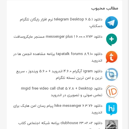
مطالب محبوب
دانلود telegram Desktop 6.5.1 نرم افزار رایگان تلگرام
دسکتاپ
دانلود messenger plus ! 6.00.0.773 مسنجر مایکروسافت
دانلود tapatalk forums 8.9.10 برنامه مشاهده انجمن ها در
اندروید
دانلود igram آیگرام 4.6.0 اندروید + 5.6.0 ویندوز ، سریع
ترین و امن ترین نسخه تلگرام
دانلود ringid free video call chat 5.7.8 + Desktop
تماس صوتی و تصویری در اندروید
دانلود hike messenger 6.3.76 پیام‌ رسان‌ امن هایک برای
اندروید
دانلود clubhouse 23.02.02 برنامه شبکه اجتماعی کلاب