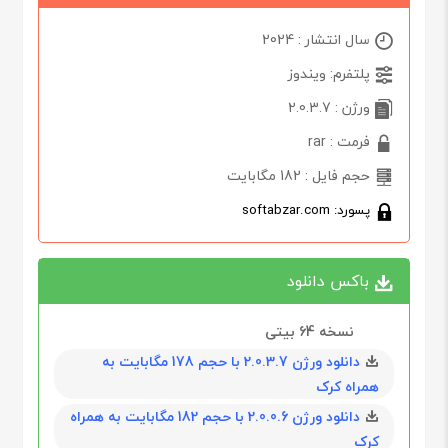
سال انتشار : 2024
پلتفرم: ویندوز
ورژن : 2.0.3.7
فرمت : rar
حجم فایل : 182 مگابایت
پسورد: softabzar.com
باکس دانلود
نسخه 64‌ بیتی
دانلود ورژن 2.0.3.7 با حجم 178 مگابايت به
همراه کرک
دانلود ورژن 2.0.0.6 با حجم 182 مگابايت به همراه
کرک