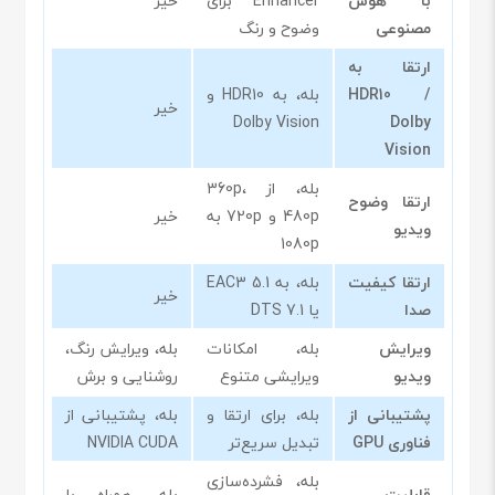
با هوش
Enhancer برای
خیر
مصنوعی
وضوح و رنگ
ارتقا به
HDR10 /
بله، به HDR10 و
خیر
Dolby Vision
Dolby
Vision
بله، از 360p،
ارتقا وضوح
480p و 720p به
خیر
ویدیو
1080p
ارتقا کیفیت
بله، به EAC3 5.1
خیر
صدا
یا DTS 7.1
ویرایش
بله، امکانات
بله، ویرایش رنگ،
ویدیو
ویرایشی متنوع
روشنایی و برش
پشتیبانی از
بله، برای ارتقا و
بله، پشتیبانی از
فناوری GPU
تبدیل سریع‌تر
NVIDIA CUDA
بله، فشرده‌سازی
قابلیت
بله، همراه با