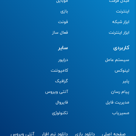
مبدل فرمت
موبایل
اینترنت
بازی
ابزار شبکه
فونت
ابزار اینترنت
فعال ساز
کاربردی
سایر
سیستم عامل
درایور
لینوکس
کامپوننت
پلیر
گرافیک
پیام رسان
آنتی ویروس
مدیریت فایل
فایروال
مسیریاب
تکنولوژی
صفحه اصلی
دانلود بازی
دانلود نرم افزار
آنتی ویروس