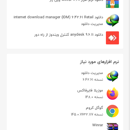
دانلود internet download manager (IDM) 6.42.61 Retail
مدیریت دانلود
دانلود anydesk 9.6.11 کنترل ویندوز از راه دور
نرم افزارهای مورد نیاز
مدیریت دانلود
نسخه 6.42.61
موزیلا فایرفاکس
نسخه 148.0
گوگل کروم
نسخه 145.0.7632.117
Winrar