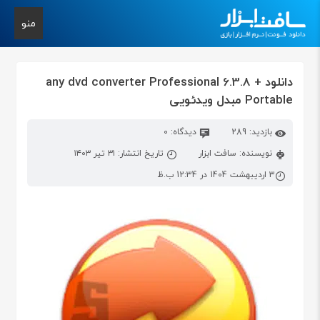
منو
دانلود any dvd converter Professional 6.3.8 +
Portable مبدل ویدئویی
بازدید: 289
دیدگاه: 0
نویسنده: سافت ابزار
تاریخ انتشار: ۳۱ تیر ۱۴۰۳
3 اردیبهشت 1404 در 12:34 ب.ظ