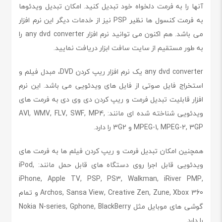
آنها را به فرمت دلخواه خود تبدیل کنید. امکان تبدیل ویدئوها
به فرمت کنسول ها نظیر PSP نیز از خدمات دیگر این نرم افزار
می باشد. هم اکنون می توانید نرم افزار any dvd converter را
به طور مستقیم از سایت سافت ابزار دریافت نمایید.
any dvd converter یک نرم افزار ریپ کردن DVD، مبدل فیلم و
استخراج فایل صوتی از فایل های ویدئویی می باشد. این نرم
افزار قابلیت تبدیل فرمت و ریپ کردن دی وی دی به فرمت های
ویدئویی شناخته شده ای مانند: AVI, WMV, FLV, SWF, MP4,
MPEG-1, MPEG-2, 3GP و 3G2 را دارد.
همچنین امکان تبدیل فرمت و ریپ کردن فیلم ها به فرمت های
ویدئویی قابل اجرا روی دستگاه های قابل حمل مانند: iPod,
iPhone, Apple TV, PSP, PS3, Walkman, iRiver PMP,
Archos, Sansa View, Creative Zen, Zune, Xbox 360 و تمام
گوشی های موبایل مثل Nokia N-series, Gphone, BlackBerry
را دارد.