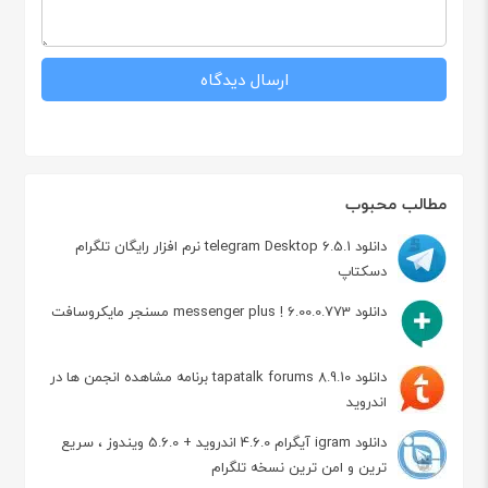
مطالب محبوب
دانلود telegram Desktop 6.5.1 نرم افزار رایگان تلگرام
دسکتاپ
دانلود messenger plus ! 6.00.0.773 مسنجر مایکروسافت
دانلود tapatalk forums 8.9.10 برنامه مشاهده انجمن ها در
اندروید
دانلود igram آیگرام 4.6.0 اندروید + 5.6.0 ویندوز ، سریع
ترین و امن ترین نسخه تلگرام