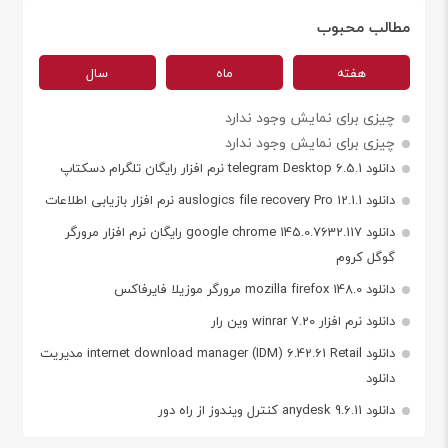
مطالب محبوب
هفته
ماه
سال
چیزی برای نمایش وجود ندارد
چیزی برای نمایش وجود ندارد
دانلود telegram Desktop 6.5.1 نرم افزار رایگان تلگرام دسکتاپ
دانلود auslogics file recovery Pro 12.1.1 نرم افزار بازیابی اطلاعات
دانلود google chrome 145.0.7632.117 رایگان نرم افزار مرورگر
گوگل کروم
دانلود mozilla firefox 148.0 مرورگر موزیلا فایرفاکس
دانلود نرم افزار winrar 7.20 وین رار
دانلود internet download manager (IDM) 6.42.61 Retail مدیریت
دانلود
دانلود anydesk 9.6.11 کنترل ویندوز از راه دور