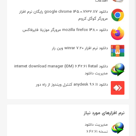
اطلاعات
دانلود google chrome 145.0.7632.117 رایگان نرم افزار
مرورگر گوگل کروم
دانلود mozilla firefox 148.0 مرورگر موزیلا فایرفاکس
دانلود نرم افزار winrar 7.20 وین رار
دانلود internet download manager (IDM) 6.42.61 Retail
مدیریت دانلود
دانلود anydesk 9.6.11 کنترل ویندوز از راه دور
نرم افزارهای مورد نیاز
مدیریت دانلود
نسخه 6.42.61