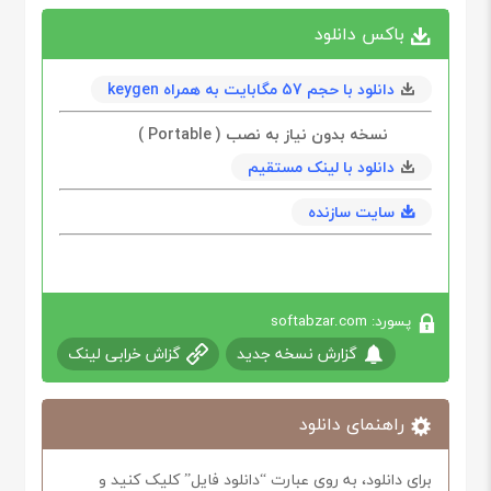
باکس دانلود
دانلود با حجم 57 مگابايت به همراه keygen
نسخه بدون نیاز به نصب ( Portable )
دانلود با لینک مستقیم
سایت سازنده
پسورد: softabzar.com
گزارش نسخه جدید
گزاش خرابی لینک
راهنمای دانلود
برای دانلود، به روی عبارت “دانلود فایل” کلیک کنید و