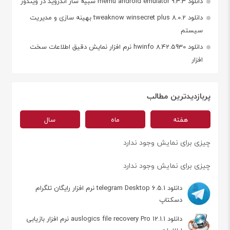
دانلود memu android emulator 9.3.3 شبیه ساز اندروید در ویندوز
دانلود tweaknow winsecret plus 8.0.2 بهینه سازی و مدیریت
سیستم
دانلود hwinfo 8.42.5930 نرم افزار نمایش دقیق اطلاعات سخت
افزار
پربازدیدترین مطالب
هفته
ماه
سال
چیزی برای نمایش وجود ندارد
چیزی برای نمایش وجود ندارد
دانلود telegram Desktop 6.5.1 نرم افزار رایگان تلگرام
دسکتاپ
دانلود auslogics file recovery Pro 12.1.1 نرم افزار بازیابی