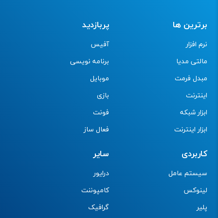
برترین ها
پربازدید
نرم افزار
آفیس
مالتی مدیا
برنامه نویسی
مبدل فرمت
موبایل
اینترنت
بازی
ابزار شبکه
فونت
ابزار اینترنت
فعال ساز
کاربردی
سایر
سیستم عامل
درایور
لینوکس
کامپوننت
پلیر
گرافیک