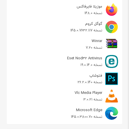
موزیلا فایرفاکس
نسخه 148.0
گوگل کروم
نسخه 145.0.7632.117
Winrar
نسخه 7.20
Eset Nod32 Antivirus
نسخه 19.0.14.0
فتوشاپ
نسخه 26.2.0.140
Vlc Media Player
نسخه 3.0.21
Microsoft Edge
نسخه 145.0.3800.70