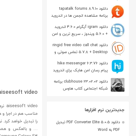
دانلود tapatalk forums 8.9.10
برنامه مشاهده انجمن ها در اندروید
دانلود igram آیگرام 4.6.0 اندروید
+ 5.6.0 ویندوز ، سریع ترین و امن
ترین نسخه تلگرام
دانلود ringid free video call chat
5.7.8 + Desktop تماس صوتی و
تصویری در اندروید
دانلود hike messenger 6.3.76
پیام‌ رسان‌ امن هایک برای اندروید
دانلود clubhouse 23.02.02 برنامه
شبکه اجتماعی کلاب هاوس
aiseesoft video
اندروید
ideo
جدیدترین نرم افزارها
مناسب هم در اجرا و ه
دانلود PDF Converter Elite 5.0.5 تبدیل
PDF به Word