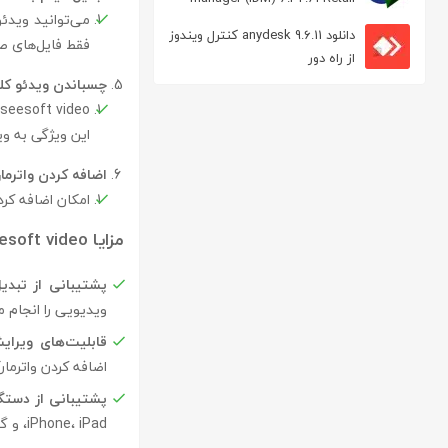
می‌توانید ویدئو
مدیریت دانلود
دانلود anydesk 9.6.11 کنترل ویندوز
فقط فایل‌های صوتی به 
از راه دور
چسباندن ویدئو کلی
این ویژگی به و
اضافه کردن واترما
امکان اضافه کر
مزایا aiseesoft video :
پشتیبانی از تبدی
ویدیویی را انجام م
قابلیت‌های ویرای
اضافه کردن واترمارک
پشتیبانی از دستگ
iPhone، iPad، و گوشی‌های Samsung بهینه‌سازی کند.