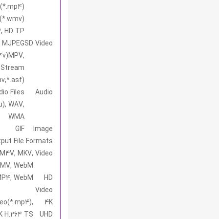
 (*.mp4)
 (*.wmv)
, HD TP
OD, MJPEG
SD Video
m4v)MPV,
t Stream
mv;*.asf)
io Files
Audio
au), WAV,
WMA
GIF
Image
put File Formats
 M4V, MKV,
Video
 AMV, WebM
 MP4, WebM
HD
Video
eo(*.mp4),
4K
K H.264 TS
UHD