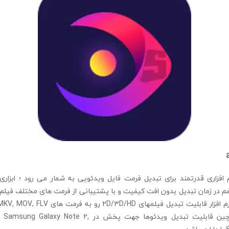
aiseesoft v نرم افزاری قدرتمند برای تبدیل فرمت فایل ویدئویی به شمار می رود ؛ ابز
م در زمان تبدیل بدون افت کیفیت و با پشتیبانی از فرمت های مختلف فیلم 
… و بالعکس و همچین قابلیت تبدیل ویدئوها جهت پخش در te 2