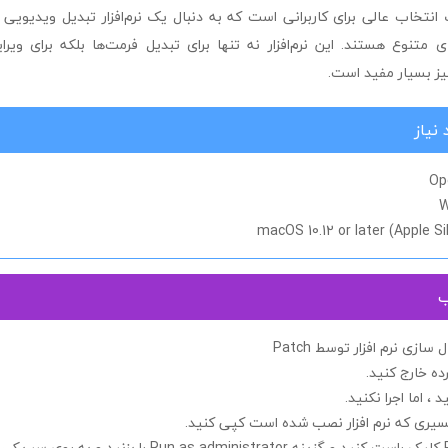
aiseesoft v یک انتخاب عالی برای کاربرانی است که به دنبال یک نرم‌افزار تبدیل ویدیوی
ی متنوع هستند. این نرم‌افزار نه تنها برای تبدیل فرمت‌ها بلکه برای و
یز بسیار مفید است.
نیاز
Op
W
macOS 10.12 or later (Apple Si
ب
زی نرم افزار توسط Patch
ده خارج کنید.
د ، اما اجرا
نکنید.
مسیری که نرم افزار نصب شده است کپی کنید.
کلیک راست کنید و گزینه
Run as administrator
را بزنید و به روی
سر یکی ا