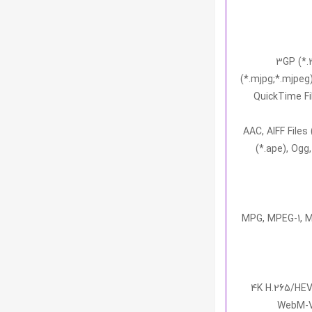
3GP (*.3
(*.mjpg;*.mjpe
QuickTime Fi
AAC, AIFF Files
(*.ape), Ogg,
MPG, MPEG-1, M
4K H.265/HEV
WebM-V