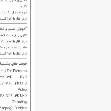
کنید.
در پنجره ای که با
نرم افزار را اجرا کنید.
آموزش نصب و فعال 
فایل را از حالت فشر
نرم افزار را نصب کنی
فایل موجود در پو
نرم افزار را اجرا کنید.
فرمت های پشتیبا
put File Formats
me DVD
DVD
MOV, MXF
4K UHD
Video
VP8, VP9
4K UHD
Encoding
;*.mpeg)
HD Video