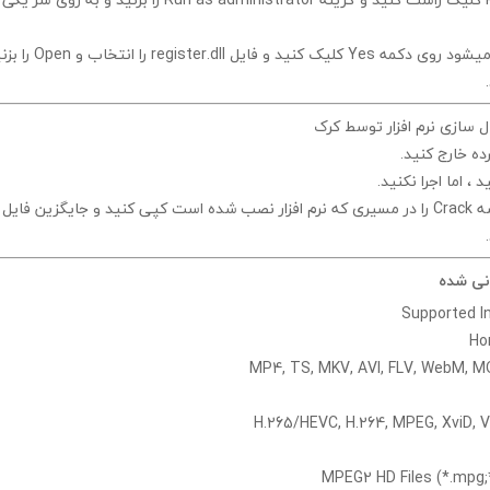
ز میشود روی دکمه
Yes
کلیک کنید و فایل
register.dll
را انتخاب و
Open
را بزن
سازی نرم افزار توسط کرک
ده خارج کنید.
د ، اما اجرا
نکنید.
شه
Crack
را در مسیری که نرم افزار نصب شده است کپی کنید و جایگزین فایل ق
نی شده
Supported In
Ho
MP4, TS, MKV, AVI, FLV, WebM, 
H.265/HEVC, H.264, MPEG, XviD, 
MPEG2 HD Files (*.mpg