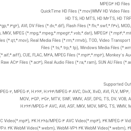
MPEG4 HD Files
QuickTime HD Files (*.mov)WMV HD Video Files
HD TS, HD MTS, HD M2TS, HD TRP
gp;*.3g2), AVI, DV Files (*.dv;*.dif), Flash Files (*.flv;*.swf;*.f4v), M
g), MKV, MPEG (*.mpg;*.mpeg;*.mpeg2;*.vob;*.dat), MPEG4 (*.mp4;*.
les (*.qt;*.mov), Real Media Files (*.rm;*.rmvb), TOD, Video Transpor
Files (*.ts;*.trp;*.tp), Windows Media Files (*.w
 (*.aif;*.aiff), CUE, FLAC, M4A, MPEG Files (*.mp3;*.mp2), Monkey’s Aud
 Raw AC3 Files (*.ac3), Real Audio Files (*.ra;*.ram), SUN AU Files (*.
Supported Out
PEG-2, MPEG-4, H.264, H.264/MPEG-4 AVC, DivX, XviD, AVI, FLV, MP4,
MOV, 3GP, 3G2, MTV, SWF, WMV, ASF, DPG, TS, DV, VOB,
H.264/MPEG-4 AVC, AVI, ASF, MKV, MOV, MPG, TS, WMV,
C Video(*.mp4), 4K H.265/MPEG-4 AVC Video(*.mp4), 4K MPEG-4 Vid
P8 4K WebM Video(*.webm), WebM-VP9 4K WebM Video(*.webm), 4