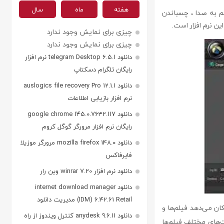
هفته
ماه
سال
لم به صدا ، چسباندن
چیزی برای نمایش وجود ندارد
چیزی برای نمایش وجود ندارد
دانلود telegram Desktop 6.5.1 نرم افزار
رایگان تلگرام دسکتاپ
دانلود auslogics file recovery Pro 12.1.1
نرم افزار بازیابی اطلاعات
دانلود google chrome 145.0.7632.117
رایگان نرم افزار مرورگر گوگل کروم
دانلود mozilla firefox 148.0 مرورگر موزیلا
فایرفاکس
دانلود نرم افزار winrar 7.20 وین رار
دانلود internet download manager
(IDM) 6.42.61 Retail مدیریت دانلود
امکان می‌دهد فیلم‌ها و
دانلود anydesk 9.6.11 کنترل ویندوز از راه
‌های مختلف فیلم‌ها