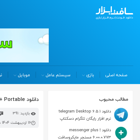
صفحه اصلی
بازی
سیستم عامل
موبایل
نر
دانلود aiseesoft video converter Ultimate 10.8.72 Win/Mac + Portable تبدیل فایل ویدیویی
مطالب محبوب
دانلود telegram Desktop 6.5.1
بازدید: 391
نرم افزار رایگان تلگرام دسکتاپ
16 اردیبهشت 1404 در 12:52 ب.ظ
دانلود messenger plus !
6.00.0.773 مسنجر مایکروسافت