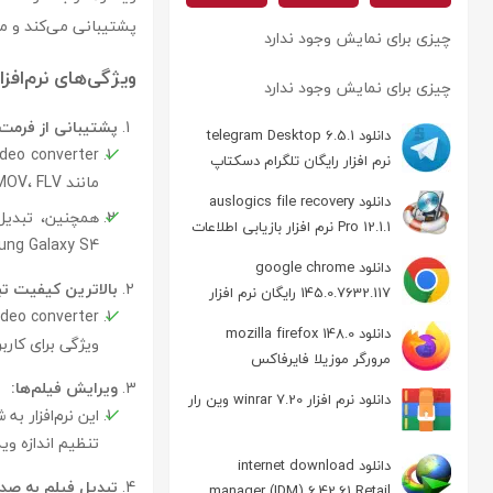
پشتیبانی می‌کند و می
چیزی برای نمایش وجود ندارد
ویژگی‌های نرم‌افزار iseesoft video
چیزی برای نمایش وجود ندارد
پشتیبانی از فرمت
دانلود telegram Desktop 6.5.1
نرم افزار رایگان تلگرام دسکتاپ
مانند MP4، WMV، AVI، MKV، MOV، FLV و غیره تبدیل کند.
دانلود auslogics file recovery
Pro 12.1.1 نرم افزار بازیابی اطلاعات
y Note 2، Samsung Galaxy S4
دانلود google chrome
بالاترین کیفیت تب
145.0.7632.117 رایگان نرم افزار
مرورگر گوگل کروم
دانلود mozilla firefox 148.0
ویژگی برای کار
مرورگر موزیلا فایرفاکس
ویرایش فیلم‌ها:
دانلود نرم افزار winrar 7.20 وین رار
این نرم‌افزار ب
تنظیم اندازه وی
دانلود internet download
تبدیل فیلم به صدا
manager (IDM) 6.42.61 Retail