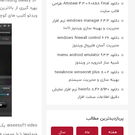
Samsung Galaxy S4 را دارا میباشد
دانلود Artisteer 4.3.0.60858 Final طراحی
بهره گیری از بالاتری
قالب سایت
ویدئو کلیپ های کوچک به یکدیگر و س
دانلود windows manager 2.3.3 نرم افزار
مدیریت و بهینه سازی ویندوز 10/11
دانلود windows firewall control 6.26
مدیریت آسان فایروال ویندوز
دانلود memu android emulator 9.3.3
شبیه ساز اندروید در ویندوز
دانلود tweaknow winsecret plus 8.0.2
بهینه سازی و مدیریت سیستم
دانلود hwinfo 8.42.5930 نرم افزار نمایش
دقیق اطلاعات سخت افزار
پربازدیدترین مطالب
video
هفته
ماه
سال
ویدئوها را با سرعت 