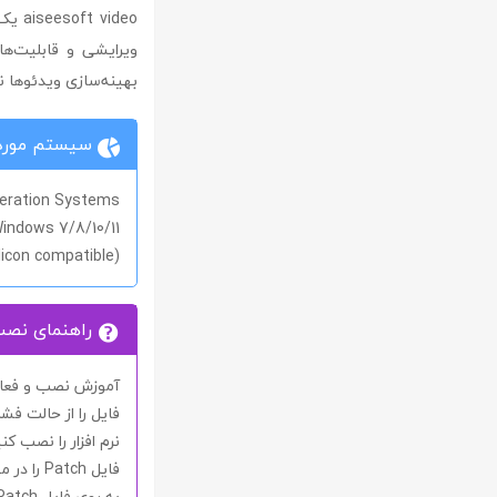
ideo
ویرایشی و قابلیت‌ها
بهینه‌سازی ویدئوها ن
سیستم مورد 
eration Systems
indows 7/8/10/11
licon compatible)
راهنمای نص
آموزش نصب و فعال سا
فایل را از حالت فشر
نرم افزار را نصب کنی
فایل
Patch
را در 
به روی فایل
Patch