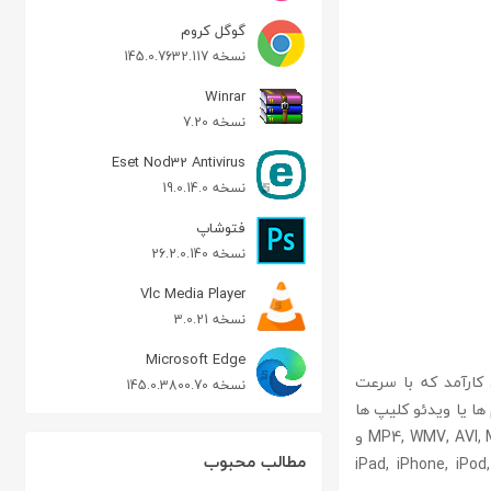
گوگل کروم
نسخه 145.0.7632.117
Winrar
نسخه 7.20
Eset Nod32 Antivirus
نسخه 19.0.14.0
فتوشاپ
نسخه 26.2.0.140
Vlc Media Player
نسخه 3.0.21
Microsoft Edge
اری کارآمد که با سرعت
نسخه 145.0.3800.70
ها یا ویدئو کلیپ ها
را تبدیل خواهد کرد. نرم افزار قابلیت تبدیل فیلمهای 2D/3D/HD رو به فرمت های MP4, WMV, AVI, MKV, MOV, FLV و
مطالب محبوب
iPad, iPhone, iPod, Samsung Galaxy No,