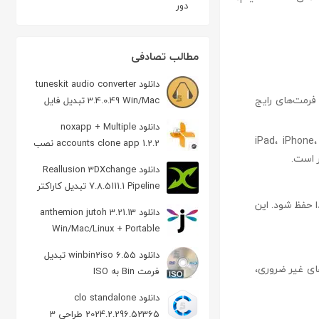
دور
مطالب تصادفی
دانلود tuneskit audio converter
aiseeso قادر است فیلم‌ها و ویدئوها را از فرمت‌های 2D، 3D و HD به فرمت‌های رایج
3.4.0.49 Win/Mac تبدیل فایل
صوتی و حذف قفل DRM
دانلود noxapp + Multiple
رمت‌هایی که به طور خاص برای دستگاه‌هایی مانند iPad، iPhone، iPod،
accounts clone app 1.2.2 نصب
چندین نسخه از یک برنامه در اندروید
دانلود Reallusion 3DXchange
7.8.5111.1 Pipeline تبدیل کاراکتر
گرافیکی
و صدا حفظ شود. این
دانلود anthemion jutoh 3.21.13
Win/Mac/Linux + Portable
ساخت کتاب الکترونیکی
دانلود winbin2iso 6.55 تبدیل
های غیر ضروری،
فرمت Bin به ISO
دانلود clo standalone
2024.2.296.52365 طراحی 3