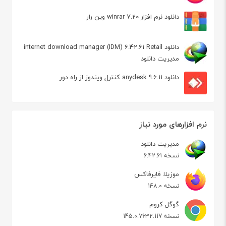
دانلود نرم افزار winrar 7.20 وین رار
دانلود internet download manager (IDM) 6.42.61 Retail
مدیریت دانلود
دانلود anydesk 9.6.11 کنترل ویندوز از راه دور
نرم افزارهای مورد نیاز
مدیریت دانلود
نسخه 6.42.61
موزیلا فایرفاکس
نسخه 148.0
گوگل کروم
نسخه 145.0.7632.117