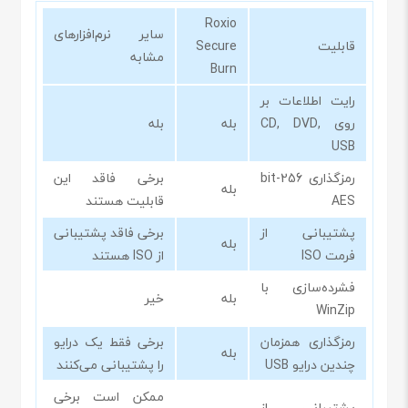
Roxio
سایر نرم‌افزارهای
قابلیت
Secure
مشابه
Burn
رایت اطلاعات بر
روی CD, DVD,
بله
بله
USB
رمزگذاری 256-bit
برخی فاقد این
بله
AES
قابلیت هستند
پشتیبانی از
برخی فاقد پشتیبانی
بله
فرمت ISO
از ISO هستند
فشرده‌سازی با
بله
خیر
WinZip
رمزگذاری همزمان
برخی فقط یک درایو
بله
چندین درایو USB
را پشتیبانی می‌کنند
ممکن است برخی
پشتیبانی از