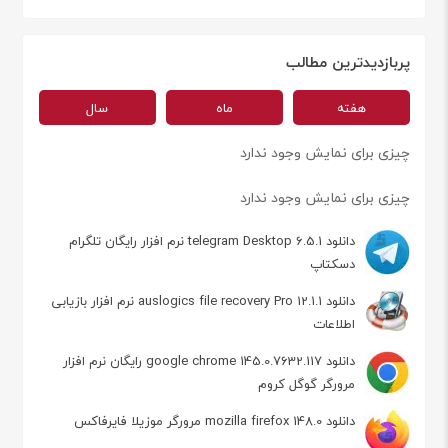
پربازدیدترین مطالب
هفته
ماه
سال
چیزی برای نمایش وجود ندارد
چیزی برای نمایش وجود ندارد
دانلود telegram Desktop 6.5.1 نرم افزار رایگان تلگرام
دسکتاپ
دانلود auslogics file recovery Pro 12.1.1 نرم افزار بازیابی
اطلاعات
دانلود google chrome 145.0.7632.117 رایگان نرم افزار
مرورگر گوگل کروم
دانلود mozilla firefox 148.0 مرورگر موزیلا فایرفاکس