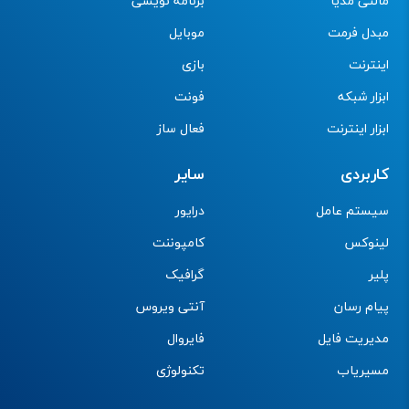
مالتی مدیا
برنامه نویسی
مبدل فرمت
موبایل
اینترنت
بازی
ابزار شبکه
فونت
ابزار اینترنت
فعال ساز
کاربردی
سایر
سیستم عامل
درایور
لینوکس
کامپوننت
پلیر
گرافیک
پیام رسان
آنتی ویروس
مدیریت فایل
فایروال
مسیریاب
تکنولوژی