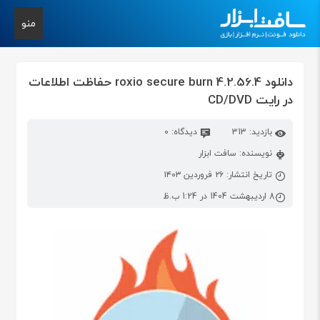
منو
دانلود roxio secure burn 4.2.56.4 حفاظت اطلاعات
در رایت CD/DVD
بازدید: 313
دیدگاه: 0
نویسنده: سافت ابزار
تاریخ انتشار: ۲۶ فروردین ۱۴۰۳
8 اردیبهشت 1404 در 1:24 ب.ظ