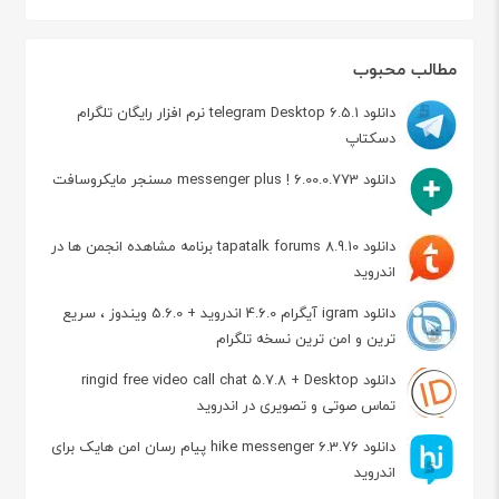
مطالب محبوب
دانلود telegram Desktop 6.5.1 نرم افزار رایگان تلگرام
دسکتاپ
دانلود messenger plus ! 6.00.0.773 مسنجر مایکروسافت
دانلود tapatalk forums 8.9.10 برنامه مشاهده انجمن ها در
اندروید
دانلود igram آیگرام 4.6.0 اندروید + 5.6.0 ویندوز ، سریع
ترین و امن ترین نسخه تلگرام
دانلود ringid free video call chat 5.7.8 + Desktop
تماس صوتی و تصویری در اندروید
دانلود hike messenger 6.3.76 پیام‌ رسان‌ امن هایک برای
اندروید