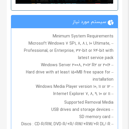
سیستم مورد نیاز
Minimum System Requirements
– Microsoft Windows 7 SP1, 8, 8.1, 10 Ultimate,
Professional, or Enterprise; 32-bit or 64-bit with
latest service pack
– Windows Server 2008, 2012 R2 or 2016
– Hard drive with at least 150MB free space for
installation
– Windows Media Player version 10, 11 or 12
– Internet Explorer 7, 8, 9, 10 or 11
Supported Removal Media
– USB drives and storage devices
– SD memory card
– Discs : CD-R/RW, DVD-R/+R/-RW/+RW/+R DL/-R