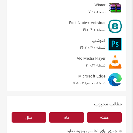
Winrar
نسخه 7.20
Eset Nod32 Antivirus
نسخه 19.0.14.0
فتوشاپ
نسخه 26.2.0.140
Vlc Media Player
نسخه 3.0.21
Microsoft Edge
نسخه 145.0.3800.70
مطالب محبوب
هفته
ماه
سال
چیزی برای نمایش وجود ندارد