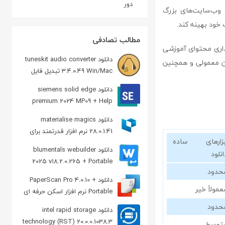
دور
ی وب‌سایت‌های بزرگ
ت خود بهینه کند.
مطالب تصادفی
این، نگهداری محتوای آموزشی
دانلود tuneskit audio converter
ران معمولی و همچنین
3.4.0.49 Win/Mac تبدیل فایل
صوتی و حذف قفل DRM
دانلود siemens solid edge
premium 2024 MP09 + Help
طراحی سه بعدی قطعات
دانلود materialise magics
28.0.1.41 نرم افزار قدرتمند برای
بزارهای ساده
چاپ سه بعدی
دانلود blumentals webuilder
انلود
2025 v18.2.0.265 + Portable
حدود
ویرایشگر کدها
دانلود PaperScan Pro 4.0.10 +
عمولاً خیر
Portable نرم افزار اسکن حرفه ای
اسناد
حدود
دانلود intel rapid storage
technology (RST) 20.0.0.1038.3
توسط