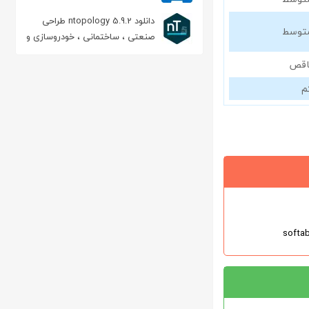
بهبود عملکرد هارد دیسک اینتل
دانلود ntopology 5.9.2 طراحی
توسط
صنعتی ، ساختمانی ، خودروسازی و
هوافضا
اقص
م