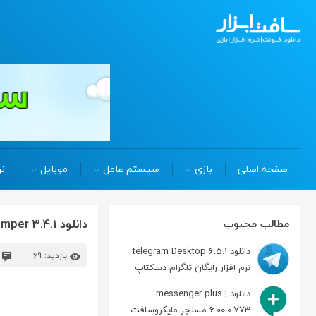
صفحه اصلی
بازی
سیستم عامل
موبایل
نر
دانلود Maxprog Web Dumper 3.4.1 ذخیره و بازدید آفلاین صفحات وب
مطالب محبوب
دانلود telegram Desktop 6.5.1
بازدید: 69
د
نرم افزار رایگان تلگرام دسکتاپ
دانلود messenger plus !
6.00.0.773 مسنجر مایکروسافت