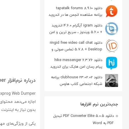
دانلود tapatalk forums 8.9.10
برنامه مشاهده انجمن ها در اندروید
دانلود igram آیگرام 4.6.0 اندروید
+ 5.6.0 ویندوز ، سریع ترین و امن
ترین نسخه تلگرام
دانلود ringid free video call chat
5.7.8 + Desktop تماس صوتی و
تصویری در اندروید
دانلود hike messenger 6.3.76
پیام‌ رسان‌ امن هایک برای اندروید
دانلود clubhouse 23.02.02 برنامه
درباره نرم‌افزار Maxprog Web Dumper
شبکه اجتماعی کلاب هاوس
اندروید
اجازه می‌دهد محتوای 
جدیدترین نرم افزارها
بدون نیاز به اینترنت 
دانلود PDF Converter Elite 5.0.5 تبدیل
PDF به Word