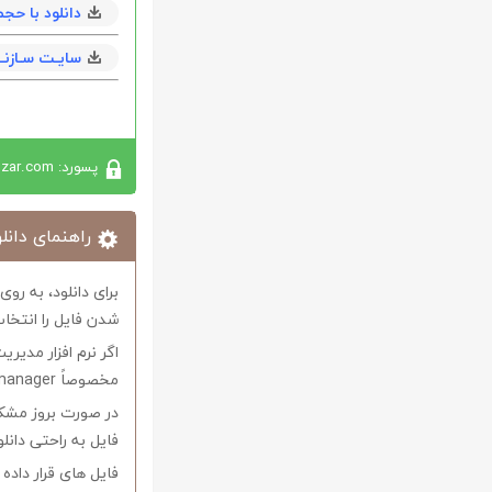
دانلود با حجم 22 مگابايت به همراه en
سایـت سـازنــ
پسورد: softabzar.com
راهنمای دانلو
برای دانلود، به رو
شدن فایل را انتخاب
اگر نرم افزار مدیری
مخصوصاً internet download manager استفاده کنید.
در صورت بروز مشکل 
فایل به راحتی دانل
فایل های قرار داد