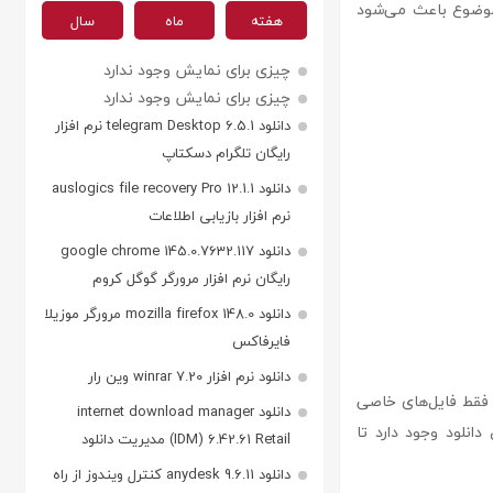
ن موضوع باعث می‌شود
هفته
ماه
سال
چیزی برای نمایش وجود ندارد
چیزی برای نمایش وجود ندارد
دانلود telegram Desktop 6.5.1 نرم افزار
رایگان تلگرام دسکتاپ
دانلود auslogics file recovery Pro 12.1.1
نرم افزار بازیابی اطلاعات
دانلود google chrome 145.0.7632.117
رایگان نرم افزار مرورگر گوگل کروم
دانلود mozilla firefox 148.0 مرورگر موزیلا
فایرفاکس
دانلود نرم افزار winrar 7.20 وین رار
کند فقط فایل‌های خاصی
دانلود internet download manager
انلود وجود دارد تا
(IDM) 6.42.61 Retail مدیریت دانلود
دانلود anydesk 9.6.11 کنترل ویندوز از راه