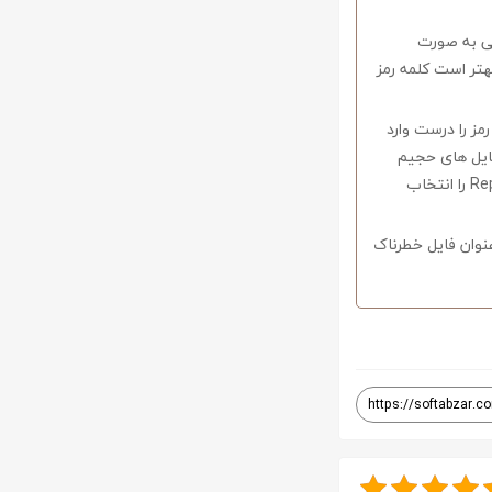
وف را میبایستی به صورت
اشید همچنین بهتر است کلمه رمز
 در صورتی که کلمه رمز را درست وارد
فایل های حجیم
دارای قابلیت ریکاوری هستند که با استفاده از نرم افزار Winrar وارد منو Tools شوید و گزینه Repair را انتخاب
نوان فایل خطرناک