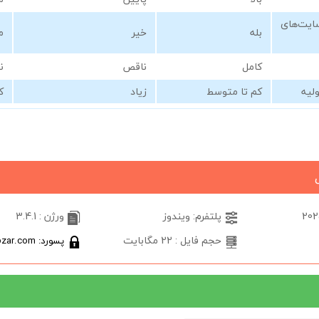
یت‌های
بله
خیر
م
کامل
ناقص
ن
ولیه
کم تا متوسط
زیاد
ک
پلتفرم: ویندوز
ورژن : 3.4.1
حجم فایل : 22 مگابایت
پسورد: softabzar.com