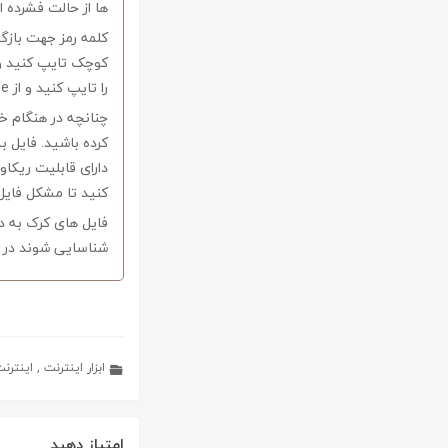
ها از حالت فشرده از نرم افزار Winrar و یا 
را تایپ کنید و از Copy-Paste آن بپرهیزید.
کرده باشید. فایل ب
کنید تا مشکل فایل
فایل های کرک به د
شناسایی شوند در ا
ابزار اینترنت
,
اینترن
امتیاز دهید