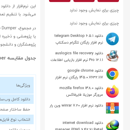
این نرم‌افزار از دا
چیزی برای نمایش وجود ندارد
می‌شود. با تنظیم تعدا
چیزی برای نمایش وجود ندارد
دانلود telegram Desktop 6.5.1
یا پژوهشی و ذخیره اط
نرم افزار رایگان تلگرام دسکتاپ
پژوهشگران و دانشجویان
دانلود auslogics file recovery
جدول مقایسه Maxprog Web Dumper با روش‌های دیگر ذخیره وب‌سایت
Pro 12.1.1 نرم افزار بازیابی اطلاعات
دانلود google chrome
145.0.7632.117 رایگان نرم افزار
مرورگر گوگل کروم
ویژگی‌ها
دانلود mozilla firefox 148.0
مرورگر موزیلا فایرفاکس
دانلود کامل وب‌س
دانلود نرم افزار winrar 7.20 وین رار
حفظ ساختار صفح
انتخاب نوع فایل‌ه
دانلود internet download
سرعت دانلود
manager (IDM) 6.42.61 Retail