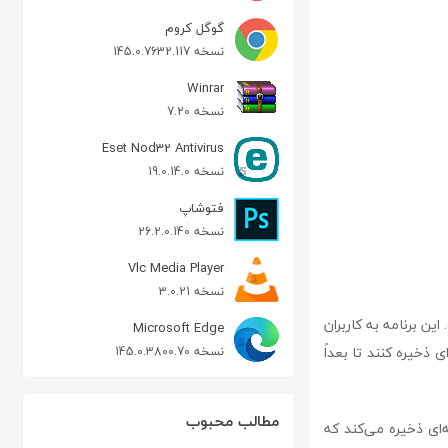
گوگل کروم
نسخه 145.0.7632.117
Winrar
نسخه 7.20
Eset Nod32 Antivirus
نسخه 19.0.14.0
فتوشاپ
نسخه 26.2.0.140
Vlc Media Player
نسخه 3.0.21
ست. این برنامه به کاربران
Microsoft Edge
ذخیره کنند تا بعداً
نسخه 145.0.3800.70
مطالب محبوب
 به‌گونه‌ای ذخیره می‌کند که