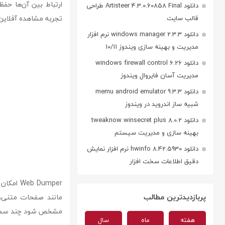
ارتباط بین آن‌ها حفظ
دانلود Artisteer 4.3.0.60858 Final طراحی
تجربه مشاهده آفلاین
قالب سایت
دانلود windows manager 2.3.3 نرم افزار
مدیریت و بهینه سازی ویندوز 10/11
دانلود windows firewall control 6.26
مدیریت آسان فایروال ویندوز
دانلود memu android emulator 9.3.3
شبیه ساز اندروید در ویندوز
دانلود tweaknow winsecret plus 8.0.2
بهینه سازی و مدیریت سیستم
دانلود hwinfo 8.42.5930 نرم افزار نمایش
دقیق اطلاعات سخت افزار
 Dumper
پربازدیدترین مطالب
مانند صفحات متنی، ت
مشخص شود چند سطح ا
هفته
ماه
سال