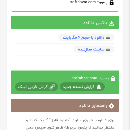
پسورد: softabzar.com
باکس دانلود
دانلود با حجم 6 مگابايت
سایـت سـازنــده
پسورد: softabzar.com
گزارش نسخه جدید
گزاش خرابی لینک
راهنمای دانلود
برای دانلود، به روی عبارت “دانلود فایل” کلیک کنید و
منتظر بمانید تا پنجره مربوطه ظاهر شود سپس محل