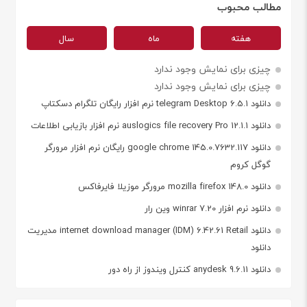
مطالب محبوب
هفته
ماه
سال
چیزی برای نمایش وجود ندارد
چیزی برای نمایش وجود ندارد
دانلود telegram Desktop 6.5.1 نرم افزار رایگان تلگرام دسکتاپ
دانلود auslogics file recovery Pro 12.1.1 نرم افزار بازیابی اطلاعات
دانلود google chrome 145.0.7632.117 رایگان نرم افزار مرورگر
گوگل کروم
دانلود mozilla firefox 148.0 مرورگر موزیلا فایرفاکس
دانلود نرم افزار winrar 7.20 وین رار
دانلود internet download manager (IDM) 6.42.61 Retail مدیریت
دانلود
دانلود anydesk 9.6.11 کنترل ویندوز از راه دور