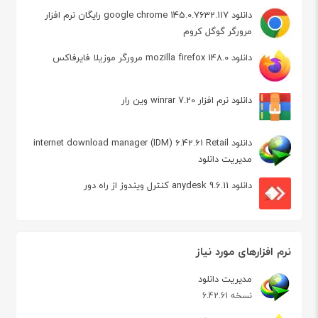
دانلود google chrome 145.0.7632.117 رایگان نرم افزار
مرورگر گوگل کروم
دانلود mozilla firefox 148.0 مرورگر موزیلا فایرفاکس
دانلود نرم افزار winrar 7.20 وین رار
دانلود internet download manager (IDM) 6.42.61 Retail
مدیریت دانلود
دانلود anydesk 9.6.11 کنترل ویندوز از راه دور
نرم افزارهای مورد نیاز
مدیریت دانلود
نسخه 6.42.61