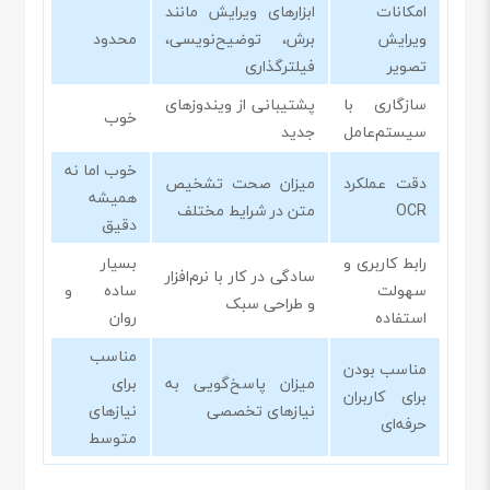
امکانات
ابزارهای ویرایش مانند
ویرایش
برش، توضیح‌نویسی،
محدود
تصویر
فیلترگذاری
سازگاری با
پشتیبانی از ویندوز‌های
خوب
سیستم‌عامل
جدید
خوب اما نه
دقت عملکرد
میزان صحت تشخیص
همیشه
OCR
متن در شرایط مختلف
دقیق
رابط کاربری و
بسیار
سادگی در کار با نرم‌افزار
سهولت
ساده و
و طراحی سبک
استفاده
روان
مناسب
مناسب بودن
میزان پاسخ‌گویی به
برای
برای کاربران
نیازهای تخصصی
نیازهای
حرفه‌ای
متوسط