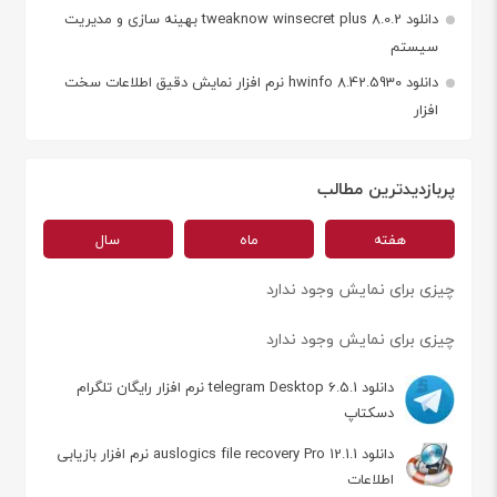
دانلود tweaknow winsecret plus 8.0.2 بهینه سازی و مدیریت
سیستم
دانلود hwinfo 8.42.5930 نرم افزار نمایش دقیق اطلاعات سخت
افزار
پربازدیدترین مطالب
هفته
ماه
سال
چیزی برای نمایش وجود ندارد
چیزی برای نمایش وجود ندارد
دانلود telegram Desktop 6.5.1 نرم افزار رایگان تلگرام
دسکتاپ
دانلود auslogics file recovery Pro 12.1.1 نرم افزار بازیابی
اطلاعات