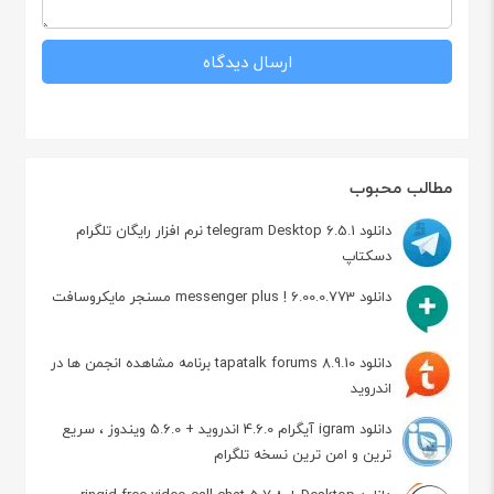
مطالب محبوب
دانلود telegram Desktop 6.5.1 نرم افزار رایگان تلگرام
دسکتاپ
دانلود messenger plus ! 6.00.0.773 مسنجر مایکروسافت
دانلود tapatalk forums 8.9.10 برنامه مشاهده انجمن ها در
اندروید
دانلود igram آیگرام 4.6.0 اندروید + 5.6.0 ویندوز ، سریع
ترین و امن ترین نسخه تلگرام