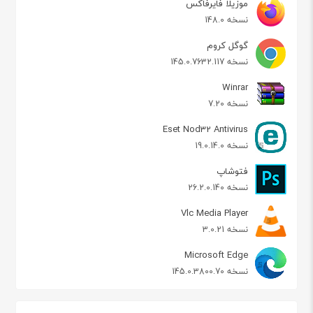
موزیلا فایرفاکس
نسخه 148.0
گوگل کروم
نسخه 145.0.7632.117
Winrar
نسخه 7.20
Eset Nod32 Antivirus
نسخه 19.0.14.0
فتوشاپ
نسخه 26.2.0.140
Vlc Media Player
نسخه 3.0.21
Microsoft Edge
نسخه 145.0.3800.70