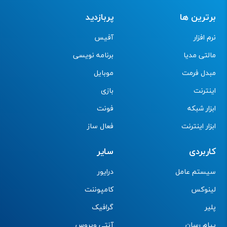
برترین ها
پربازدید
نرم افزار
آفیس
مالتی مدیا
برنامه نویسی
مبدل فرمت
موبایل
اینترنت
بازی
ابزار شبکه
فونت
ابزار اینترنت
فعال ساز
کاربردی
سایر
سیستم عامل
درایور
لینوکس
کامپوننت
پلیر
گرافیک
پیام رسان
آنتی ویروس