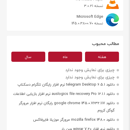
نسخه 3.0.21
Microsoft Edge
نسخه 145.0.3800.70
مطالب محبوب
هفته
ماه
سال
چیزی برای نمایش وجود ندارد
چیزی برای نمایش وجود ندارد
دانلود telegram Desktop 6.5.1 نرم افزار رایگان تلگرام دسکتاپ
دانلود auslogics file recovery Pro 12.1.1 نرم افزار بازیابی اطلاعات
دانلود google chrome 145.0.7632.117 رایگان نرم افزار مرورگر
گوگل کروم
دانلود mozilla firefox 148.0 مرورگر موزیلا فایرفاکس
دانلود نرم افزار winrar 7.20 وین رار