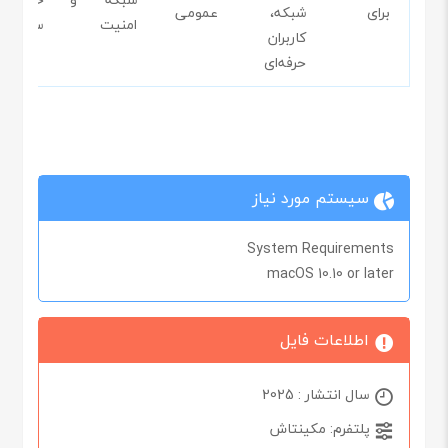
برای
شبکه،
عمومی
امنیت
سیستم
کاربران
حرفه‌ای
سیستم مورد نیاز
System Requirements
macOS 10.10 or later
اطلاعات فایل
سال انتشار : 2025
پلتفرم: مکینتاش