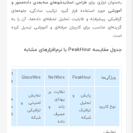
به‌عنوان ابزاری برای
طراحی اسلایدشوهای سه‌بعدی داده‌محور و
آموزشی
مورد استفاده قرار گیرد. ترکیب سادگی، جلوه‌های
گرافیکی پیشرفته و قابلیت تحلیل لحظه‌ای داده‌ها، آن را به
گزینه‌ای مناسب برای کاربران حرفه‌ای و آموزشی تبدیل کرده
است.
جدول مقایسه PeakHour با نرم‌افزارهای مشابه
iStat
ویژگی‌ها
PeakHour
NetWorx
GlassWire
Menus
نظارت بر
پایش و
نمایش
پهنای
مانیتور
تحلیل
امنیتی و
نوع کاربرد
باند و
سیستم
ترافیک
ترافیکی
مصرف
شبکه
شبکه
شبکه
داده
نمایش