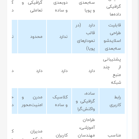
سه‌بعدی
دوبعدی
گرافیکی و
گرافیک
گرافیکی
و پویا
و ساده
تعاملی
دقیق
داده‌ها
قابلیت
دارد (در
طراحی
قالب
ندارد
محدود
ندارد
اسلایدشو
نمودارهای
سه‌بعدی
پویا)
پشتیبانی
از چند
دارد
دارد
دارد
دارد
منبع
شبکه
ساده،
رابط
کلاسیک
مدرن و
حرفه‌ا
گرافیکی و
کاربری
و ساده
امنیت‌محور
دقیق
واکنش‌گرا
طراحان
آموزشی،
مدیران
کاربران
مناسب
مهندسان
کاربران
شبکه و
حرفه‌ای