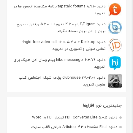
دانلود tapatalk forums 8.9.10 برنامه مشاهده انجمن ها در
اندروید
دانلود igram آیگرام 4.6.0 اندروید + 5.6.0 ویندوز ، سریع
ترین و امن ترین نسخه تلگرام
دانلود ringid free video call chat 5.7.8 + Desktop
تماس صوتی و تصویری در اندروید
دانلود hike messenger 6.3.76 پیام‌ رسان‌ امن هایک برای
اندروید
دانلود clubhouse 23.02.02 برنامه شبکه اجتماعی کلاب
هاوس اندروید
جدیدترین نرم افزارها
دانلود PDF Converter Elite 5.0.5 تبدیل PDF به Word
دانلود Artisteer 4.3.0.60858 Final طراحی قالب سایت