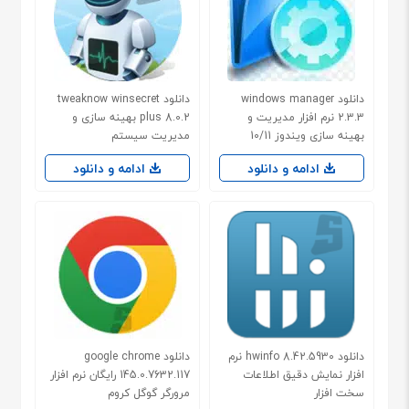
دانلود windows manager
دانلود tweaknow winsecret
2.3.3 نرم افزار مدیریت و
plus 8.0.2 بهینه سازی و
بهینه سازی ویندوز 10/11
مدیریت سیستم
ادامه و دانلود
ادامه و دانلود
دانلود hwinfo 8.42.5930 نرم
دانلود google chrome
افزار نمایش دقیق اطلاعات
145.0.7632.117 رایگان نرم افزار
سخت افزار
مرورگر گوگل کروم