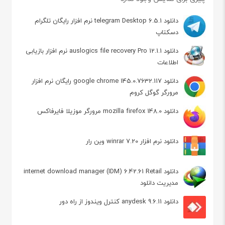
دانلود telegram Desktop 6.5.1 نرم افزار رایگان تلگرام
دسکتاپ
دانلود auslogics file recovery Pro 12.1.1 نرم افزار بازیابی
اطلاعات
دانلود google chrome 145.0.7632.117 رایگان نرم افزار
مرورگر گوگل کروم
دانلود mozilla firefox 148.0 مرورگر موزیلا فایرفاکس
دانلود نرم افزار winrar 7.20 وین رار
دانلود internet download manager (IDM) 6.42.61 Retail
مدیریت دانلود
دانلود anydesk 9.6.11 کنترل ویندوز از راه دور