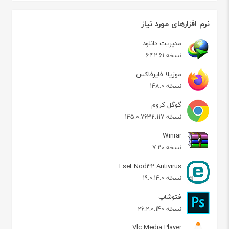
نرم افزارهای مورد نیاز
مدیریت دانلود
نسخه 6.42.61
موزیلا فایرفاکس
نسخه 148.0
گوگل کروم
نسخه 145.0.7632.117
Winrar
نسخه 7.20
Eset Nod32 Antivirus
نسخه 19.0.14.0
فتوشاپ
نسخه 26.2.0.140
Vlc Media Player