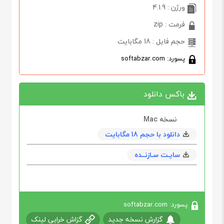
ورژن : 4.1.9
فرمت : zip
حجم فایل : 18 مگابایت
پسورد: softabzar.com
باکس دانلود
نسخه Mac
دانلود با حجم 18 مگابايت
سایـت سـازنــده
پسورد: softabzar.com
گزارش نسخه جدید
گزاش خرابی لینک