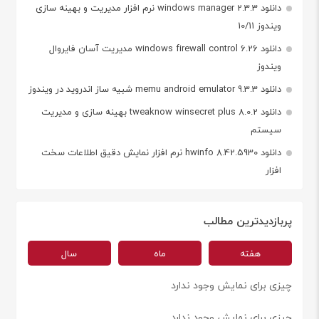
دانلود windows manager 2.3.3 نرم افزار مدیریت و بهینه سازی
ویندوز 10/11
دانلود windows firewall control 6.26 مدیریت آسان فایروال
ویندوز
دانلود memu android emulator 9.3.3 شبیه ساز اندروید در ویندوز
دانلود tweaknow winsecret plus 8.0.2 بهینه سازی و مدیریت
سیستم
دانلود hwinfo 8.42.5930 نرم افزار نمایش دقیق اطلاعات سخت
افزار
پربازدیدترین مطالب
هفته
ماه
سال
چیزی برای نمایش وجود ندارد
چیزی برای نمایش وجود ندارد