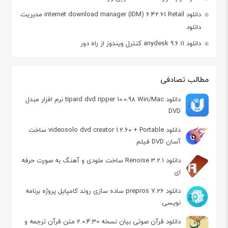
دانلود internet download manager (IDM) 6.42.61 Retail مدیریت
دانلود
دانلود anydesk 9.6.11 کنترل ویندوز از راه دور
مطالب تصادفی
دانلود tipard dvd ripper 10.0.98 Win/Mac نرم افزار مبدل
DVD
دانلود videosolo dvd creator 1.2.60 + Portable ساخت
آسان DVD فیلم
دانلود Renoise 3.2.1 ساخت ملودی و آهنگ به صورت حرفه
ای
دانلود prepros 7.26 ساده سازی روند کامپایل پروژه برنامه
نویسی
دانلود قرآن صوتی بیان نسخه 2.0.4.30 متن قرآن ترجمه و