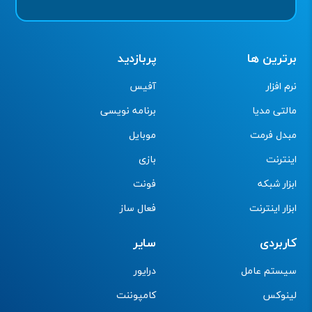
برترین ها
پربازدید
نرم افزار
آفیس
مالتی مدیا
برنامه نویسی
مبدل فرمت
موبایل
اینترنت
بازی
ابزار شبکه
فونت
ابزار اینترنت
فعال ساز
کاربردی
سایر
سیستم عامل
درایور
لینوکس
کامپوننت