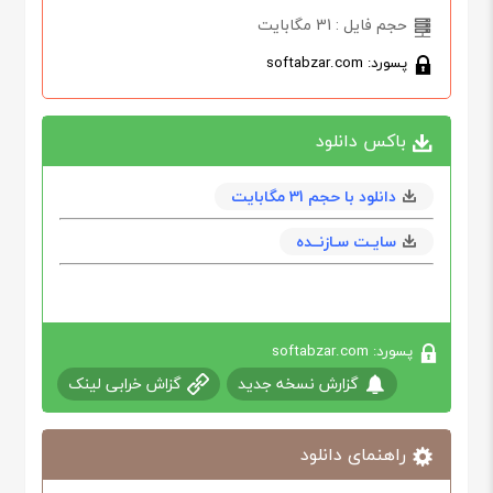
حجم فایل : 31 مگابایت
پسورد: softabzar.com
باکس دانلود
دانلود با حجم 31 مگابايت
سایـت سـازنــده
پسورد: softabzar.com
گزارش نسخه جدید
گزاش خرابی لینک
راهنمای دانلود