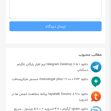
مطالب محبوب
دانلود telegram Desktop 6.5.1 نرم افزار رایگان تلگرام
دسکتاپ
دانلود messenger plus ! 6.00.0.773 مسنجر مایکروسافت
دانلود tapatalk forums 8.9.10 برنامه مشاهده انجمن ها در
اندروید
دانلود igram آیگرام 4.6.0 اندروید + 5.6.0 ویندوز ، سریع