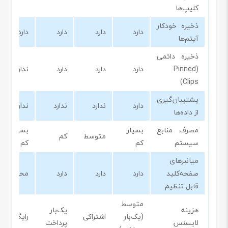
کلیپ‌ها
ذخیره خودکار
دارد
دارد
دارد
دارد
آیتم‌ها
ذخیره دائمی
(Pinned
دارد
دارد
دارد
ندارد
Clips)
پشتیبان‌گیری
دارد
ندارد
ندارد
ندارد
از داده‌ها
مصرف منابع
بسیار
بسیار
متوسط
کم
سیستم
کم
کم
میانبرهای
صفحه‌کلید
دارد
دارد
دارد
محدود
قابل تنظیم
متوسط
هزینه
یک‌بار
(یک‌بار
اشتراکی
رایگان
لایسنس
پرداخت