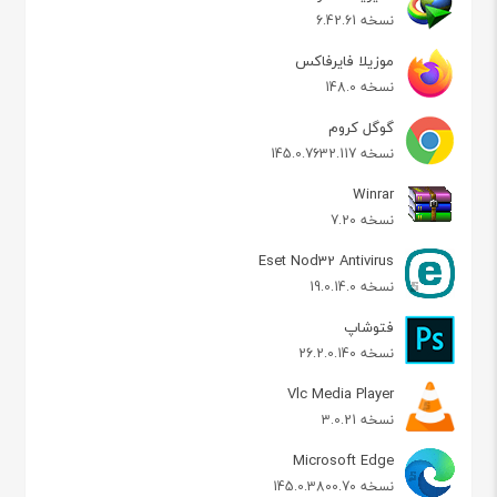
نسخه 6.42.61
موزیلا فایرفاکس
نسخه 148.0
گوگل کروم
نسخه 145.0.7632.117
Winrar
نسخه 7.20
Eset Nod32 Antivirus
نسخه 19.0.14.0
فتوشاپ
نسخه 26.2.0.140
Vlc Media Player
نسخه 3.0.21
Microsoft Edge
نسخه 145.0.3800.70