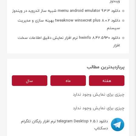
ویندوز
دانلود memu android emulator 9.3.3 شبیه ساز اندروید در ویندوز
دانلود tweaknow winsecret plus 8.0.2 بهینه سازی و مدیریت
سیستم
دانلود hwinfo 8.42.5930 نرم افزار نمایش دقیق اطلاعات سخت
افزار
پربازدیدترین مطالب
هفته
ماه
سال
چیزی برای نمایش وجود ندارد
چیزی برای نمایش وجود ندارد
دانلود telegram Desktop 6.5.1 نرم افزار رایگان تلگرام
دسکتاپ