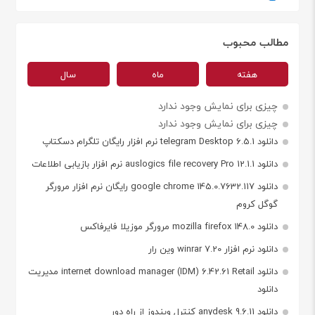
مطالب محبوب
هفته
ماه
سال
چیزی برای نمایش وجود ندارد
چیزی برای نمایش وجود ندارد
دانلود telegram Desktop 6.5.1 نرم افزار رایگان تلگرام دسکتاپ
دانلود auslogics file recovery Pro 12.1.1 نرم افزار بازیابی اطلاعات
دانلود google chrome 145.0.7632.117 رایگان نرم افزار مرورگر
گوگل کروم
دانلود mozilla firefox 148.0 مرورگر موزیلا فایرفاکس
دانلود نرم افزار winrar 7.20 وین رار
دانلود internet download manager (IDM) 6.42.61 Retail مدیریت
دانلود
دانلود anydesk 9.6.11 کنترل ویندوز از راه دور