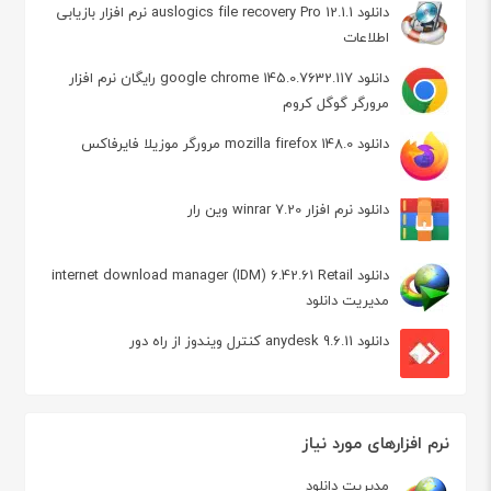
دانلود auslogics file recovery Pro 12.1.1 نرم افزار بازیابی
اطلاعات
دانلود google chrome 145.0.7632.117 رایگان نرم افزار
مرورگر گوگل کروم
دانلود mozilla firefox 148.0 مرورگر موزیلا فایرفاکس
دانلود نرم افزار winrar 7.20 وین رار
دانلود internet download manager (IDM) 6.42.61 Retail
مدیریت دانلود
دانلود anydesk 9.6.11 کنترل ویندوز از راه دور
نرم افزارهای مورد نیاز
مدیریت دانلود