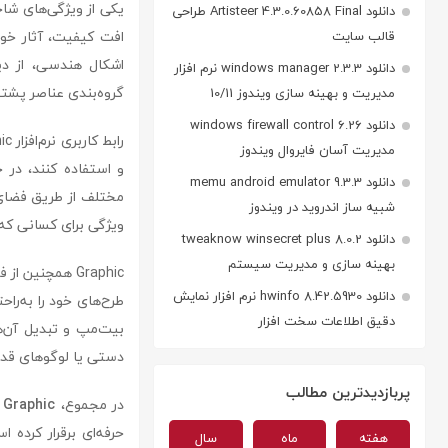
دانلود Artisteer 4.3.0.60858 Final طراحی
افت کیفیت، آثار خود 
قالب سایت
دانلود windows manager 2.3.3 نرم افزار
گروه‌بندی عناصر پشتیب
مدیریت و بهینه سازی ویندوز 10/11
دانلود windows firewall control 6.26
مدیریت آسان فایروال ویندوز
و استفاده کنند، در ح
دانلود memu android emulator 9.3.3
مختلف از طریق فضای ا
شبیه ساز اندروید در ویندوز
ویژگی برای کسانی که
دانلود tweaknow winsecret plus 8.0.2
بهینه سازی و مدیریت سیستم
دانلود hwinfo 8.42.5930 نرم افزار نمایش
دقیق اطلاعات سخت افزار
بیت‌مپ و تبدیل آن‌ها
دستی یا لوگوهای قدیمی
پربازدیدترین مطالب
در مجموع،
Graphic
ی
حرفه‌ای برقرار کرده 
هفته
ماه
سال