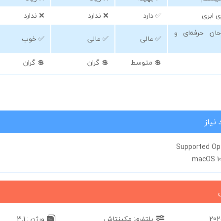
ی ابری
✅ دارد
❌ ندارد
❌ ندارد
ان حرفه‌ای و
✅ عالی
✅ عالی
✅ خوب
💲 متوسط
💲 گران
💲 گران
نیاز
Supported Op
macOS 10.
پلتفرم: مکینتاش
ورژن : 3.1