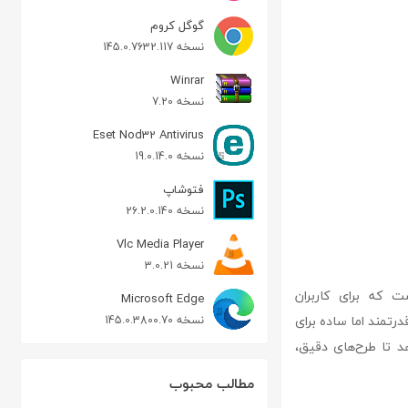
گوگل کروم
نسخه 145.0.7632.117
Winrar
نسخه 7.20
Eset Nod32 Antivirus
نسخه 19.0.14.0
فتوشاپ
نسخه 26.2.0.140
Vlc Media Player
نسخه 3.0.21
های محبوب طراحی و ویرایش تصاویر برداری (Vector) است که برای کاربران
Microsoft Edge
یک ابزار قدرتمند اما ساده برای
نسخه 145.0.3800.70
. Graphic به کاربران اجازه می‌دهد تا طرح‌های دقیق،
مطالب محبوب