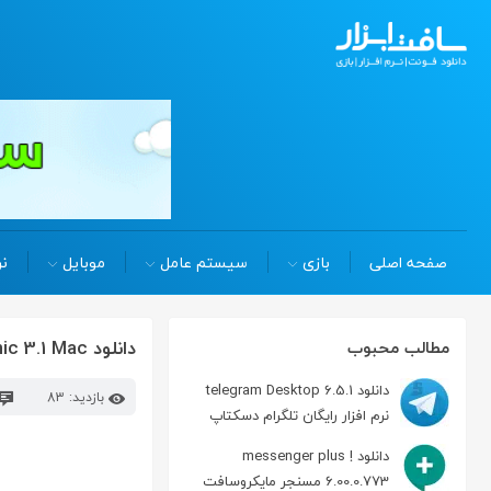
صفحه اصلی
بازی
سیستم عامل
موبایل
نر
دانلود Graphic 3.1 Mac طراحی وکتور در مکینتاش
مطالب محبوب
دانلود telegram Desktop 6.5.1
بازدید: 83
نرم افزار رایگان تلگرام دسکتاپ
دانلود messenger plus !
6.00.0.773 مسنجر مایکروسافت