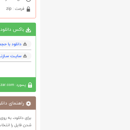
فرمت : zip
باکس دانلود
دانلود با حجم 19 مگابا
سایـت سـازنــ
پسورد: softabzar.com
راهنمای دانلو
برای دانلود، به رو
شدن فایل را انتخاب