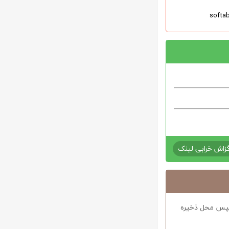
زاش خرابی لینک
د سپس محل ذخیره