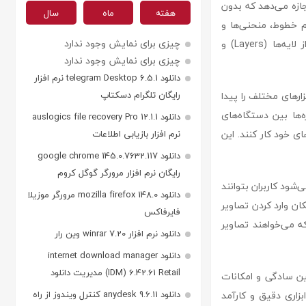
راحان اجازه می‌دهد که بدون
هفته
ماه
سال
یم خطوط، منحنی‌ها و
چیزی برای نمایش وجود ندارد
اشکال هندسی، از دیگر امکانات مهم این نرم‌افزار محسوب می‌شوند. علاوه بر این، Graphic از لایه‌ها (Layers) و
چیزی برای نمایش وجود ندارد
دانلود telegram Desktop 6.5.1 نرم افزار
عت ابزارهای مختلف را پیدا
رایگان تلگرام دسکتاپ
ه‌ها بین دستگاه‌های
دانلود auslogics file recovery Pro 12.1.1
ی خود کار کنند. این
نرم افزار بازیابی اطلاعات
دانلود google chrome 145.0.7632.117
رایگان نرم افزار مرورگر گوگل کروم
شتیبانی می‌کند که باعث می‌شود کاربران بتوانند
دانلود mozilla firefox 148.0 مرورگر موزیلا
ند Adobe Illustrator یا Photoshop تبادل کنند. امکان وارد کردن تصاویر
فایرفاکس
که می‌خواهند تصاویر
دانلود نرم افزار winrar 7.20 وین رار
دانلود internet download manager
(IDM) 6.42.61 Retail مدیریت دانلود
ین سادگی و امکانات
بزاری دقیق و کارآمد
دانلود anydesk 9.6.11 کنترل ویندوز از راه