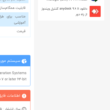
مدیریت دانلود
قابلیت همگام‌ساز
دانلود anydesk 9.6.11 کنترل ویندوز
از راه دور
مناسب برای طراح
آموزشی
قیمت
سیستم مورد 
eration Systems
7 or later 64-bit
اطلاعات فایل
سال انتشار : 2025