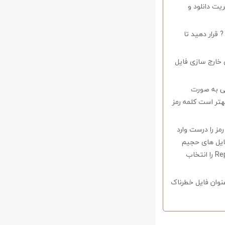
ریت دانلود و
 قرار دهید تا
 خارج سازی فایل
وف را میبایستی به صورت
اشید همچنین بهتر است کلمه رمز
 در صورتی که کلمه رمز را درست وارد
فایل های حجیم
دارای قابلیت ریکاوری هستند که با استفاده از نرم افزار Winrar وارد منو Tools شوید و گزینه Repair را انتخاب
نوان فایل خطرناک