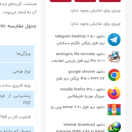
هستند، گزینه‌ای ایده
چیزی برای نمایش وجود ندارد
آن به شمار می‌روند.
چیزی برای نمایش وجود ندارد
جدول مقایسه Graphic با نرم‌افزارهای مشابه
دانلود telegram Desktop 6.5.1
نرم افزار رایگان تلگرام دسکتاپ
ویژگی‌ها
دانلود auslogics file recovery
Pro 12.1.1 نرم افزار بازیابی اطلاعات
نوع طراحی
دانلود google chrome
145.0.7632.117 رایگان نرم افزار
رابط کاربری ساده 
مرورگر گوگل کروم
دانلود mozilla firefox 148.0
مرورگر موزیلا فایرفاکس
PDF
دانلود نرم افزار winrar 7.20 وین رار
قابلیت کار در iPad و macOS
دانلود internet download
مصرف کم منابع 
manager (IDM) 6.42.61 Retail