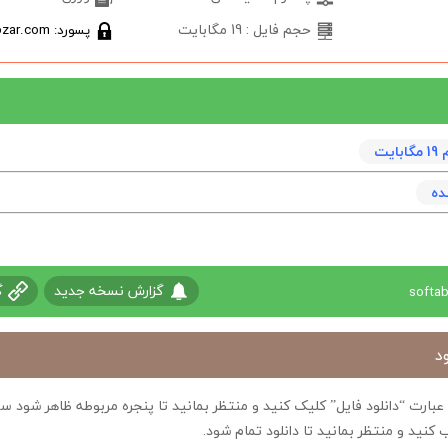
حجم فایل : 19 مگابایت
پسورد: softabzar.com
يت
ده
گزارش نسخه جدید
گ
د
ی عبارت “دانلود فایل” کلیک کنید و منتظر بمانید تا پنجره مربوطه ظاهر شو
 کنید و منتظر بمانید تا دانلود تمام شود.