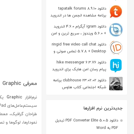
دانلود tapatalk forums 8.9.10
برنامه مشاهده انجمن ها در اندروید
دانلود igram آیگرام 4.6.0 اندروید
+ 5.6.0 ویندوز ، سریع ترین و امن
ترین نسخه تلگرام
دانلود ringid free video call chat
5.7.8 + Desktop تماس صوتی و
تصویری در اندروید
دانلود hike messenger 6.3.76
پیام‌ رسان‌ امن هایک برای اندروید
دانلود clubhouse 23.02.02 برنامه
معرفی Graphic
شبکه اجتماعی کلاب هاوس
اندروید
نرم‌افزار
Graphic
جدیدترین نرم افزارها
دانلود PDF Converter Elite 5.0.5 تبدیل
نمودارها، لوگوها و تص
PDF به Word