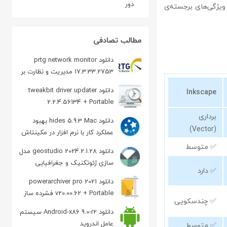
دور
 ویژگی‌های برجسته‌ی
مطالب تصادفی
دانلود prtg network monitor
17.3.33.2753 مدیریت و نظارت بر
شبکه
دانلود tweakbit driver updater
Inkscape
2.2.4.56134 + Portable
بروزرسانی درایورها
برداری
دانلود hides 5.9.3 Mac بهبود
(Vector)
عملکرد کار با نرم افزار در مکینتاش
✅ متوسط
دانلود geostudio 2024.2.1.28 مدل
سازی ژئوتکنیک و جغرافیایی
✅ دارد
دانلود powerarchiver pro 2021
v20.00.62 + Portable فشرده ساز
✅ چندسکویی
فایل
دانلود Android-x86 9.0-r2 سیستم
عامل اندروید
✅ متوسط