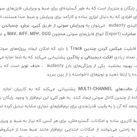
رم‌افزار رایگان و متن‌باز است که به طور گسترده‌ای برای ضبط و ویرایش فایل‌های ص
رای افرادی که به دنبال ابزاری ساده و کارآمد برای ویرایش و ضبط صدا هستند،
می‌توان به
ویرایش صوتی
از طریق
کپی، برش، چسباندن
ut, Paste)،
صادرات
(Export) انواع فایل‌های صوتی همچون
WAV، AIFF، MP3، OGG
و غی
میکس کردن چندین Track
را دارد که امکان ایجاد پروژه‌های صوتی
از تعداد زیادی
افکت دیجیتالی
و
پلاگین
پشتیبانی می‌کند که به شما اجازه می
بود بخشید. یکی از ویژگی‌های بارز audacity ،
حذف نویز
است که به 
ا ارتقا دهید و نویزهای ناخواسته را از بین ببرید.
حالت‌های MULTI-CHANNEL
پشتیبانی می‌کند که به کاربران اجازه می
ده از چندین کانال صوتی ایجاد کنند. به طور کلی، این نرم‌افزار با وجود رایگان 
‌دهد که آن را به رقیب قدرتمندی برای نرم‌افزارهای تجاری مشابه تبدیل کرده ا
دلیل رابط کاربری ساده و امکانات گسترده‌اش، برای هر کسی که نیاز به ضبط و وی
ه راحتی می‌توانند از امکانات ابتدایی نرم‌افزار مانند ضبط صدا از میکر