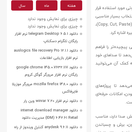
هفته
ماه
سال
وتی مورد استفاده قرار
 انتخاب بسیار مناسبی
چیزی برای نمایش وجود ندارد
(Copy, C
چیزی برای نمایش وجود ندارد
ره اشاره کرد.
دانلود telegram Desktop 6.5.1 نرم افزار
رایگان تلگرام دسکتاپ
 پیچیده‌تر را فراهم
دانلود auslogics file recovery Pro 12.1.1
‌دهد تا صداهای خود
نرم افزار بازیابی اطلاعات
کمک آن می‌توانید
دانلود google chrome 145.0.7632.117
رایگان نرم افزار مرورگر گوگل کروم
دانلود mozilla firefox 148.0 مرورگر موزیلا
‌دهد تا پروژه‌های
فایرفاکس
بودن، امکانات حرفه‌ای
دانلود نرم افزار winrar 7.20 وین رار
ست.
دانلود internet download manager
رایش صدا دارد، مناسب
(IDM) 6.42.61 Retail مدیریت دانلود
وفون، برش و چسباندن
دانلود anydesk 9.6.11 کنترل ویندوز از راه