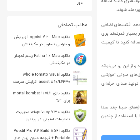
فته‌تری مانند اضافه
دور
دهد افکت‌های اضافی
مطالب تصادفی
اضافه کنند. این قابلیت باعث شده تا Audacity به یک ابزار بسیار قدرتمند برای
دانلود Logoist 4.2.1 Mac ویرایش
اضافه کنید تا کیفیت
و طراحی تصاویر در مکینتاش
دانلود Patina 1.2 Mac رسم نمودار
در مکینتاش
 از این رو می‌تواند
یل‌های صوتی آموزشی
دانلود whole tomato visual
assist x 10.9.2440 افزایش سرعت
و تولید صدای حرفه‌ای
برنامه نویسی
دانلود بازی mortal kombat 11 v1.11
برای PS4
ه‌های ضبط چند صدا
دانلود w10privacy 7.3.0 مدیریت
با استفاده از چندین
تنظیمات امنیتی در ویندوز
دانلود Poedit Pro 2.2 Build 5561
+ Portable ترجمه متون زبان های