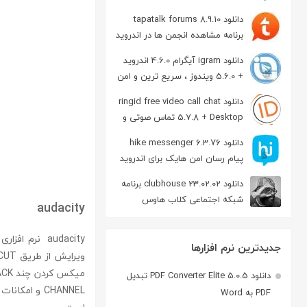
دانلود tapatalk forums 8.9.10
برنامه مشاهده انجمن ها در اندروید
دانلود igram آیگرام 4.6.0 اندروید
+ 5.6.0 ویندوز ، سریع ترین و امن
ترین نسخه تلگرام
دانلود ringid free video call chat
5.7.8 + Desktop تماس صوتی و
تصویری در اندروید
دانلود hike messenger 6.3.76
پیام‌ رسان‌ امن هایک برای اندروید
دانلود clubhouse 23.02.02 برنامه
شبکه اجتماعی کلاب هاوس
audacity
اندروید
جدیدترین نرم افزارها
دانلود PDF Converter Elite 5.0.5 تبدیل
PDF به Word