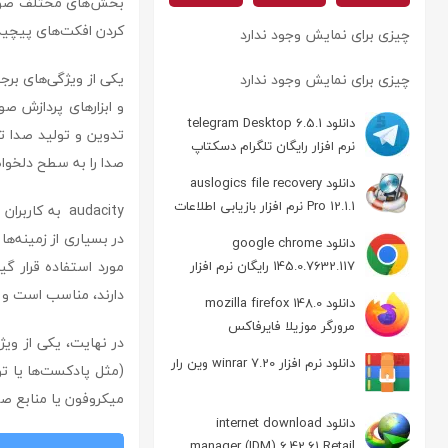
بخش‌های مختلف صوتی ا
کردن افکت‌های پیچیده، ویرایش چندین Track به صورت هم‌زم
چیزی برای نمایش وجود ندارد
یکی از ویژگی‌های برجسته audacity ، پش
چیزی برای نمایش وجود ندارد
دانلود telegram Desktop 6.5.1
تدوین و تولید صدا تب
نرم افزار رایگان تلگرام دسکتاپ
صدا را به سطح دلخواه
دانلود auslogics file recovery
Pro 12.1.1 نرم افزار بازیابی اطلاعات
audacity به کاربران این امکان را می‌دهد که پروژه‌های صوتی را در
در بسیاری از زمینه‌
دانلود google chrome
مورد استفاده قرار گیر
145.0.7632.117 رایگان نرم افزار
مرورگر گوگل کروم
دارند، مناسب است و ت
دانلود mozilla firefox 148.0
مرورگر موزیلا فایرفاکس
در نهایت، یکی از ویژگی‌های
دانلود نرم افزار winrar 7.20 وین رار
(مثل پادکست‌ها یا تو
میکروفون یا منابع صو
دانلود internet download
manager (IDM) 6.42.61 Retail