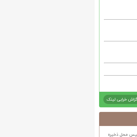
زاش خرابی لینک
د سپس محل ذخیره