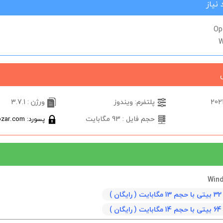
نیاز
Op
W
پلتفرم: ویندوز
ورژن : 3.7.1
حجم فایل : 93 مگابایت
پسورد: softabzar.com
)
)