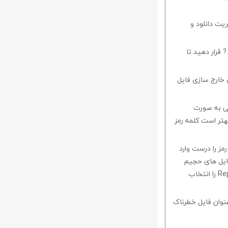
ریت دانلود و
 قرار دهید تا
 خارج سازی فایل
وف را میبایستی به صورت
اشید همچنین بهتر است کلمه رمز
 در صورتی که کلمه رمز را درست وارد
فایل های حجیم
دارای قابلیت ریکاوری هستند که با استفاده از نرم افزار Winrar وارد منو Tools شوید و گزینه Repair را انتخاب
نوان فایل خطرناک