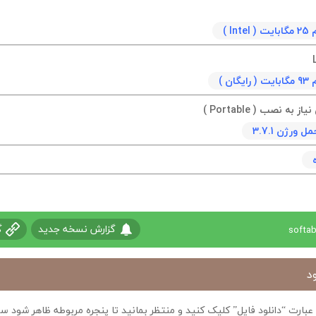
In )
ان )
به نصب ( Portable )
ورژن 3.7.1
گزارش نسخه جدید
گ
د
ی عبارت “دانلود فایل” کلیک کنید و منتظر بمانید تا پنجره مربوطه ظاهر شو