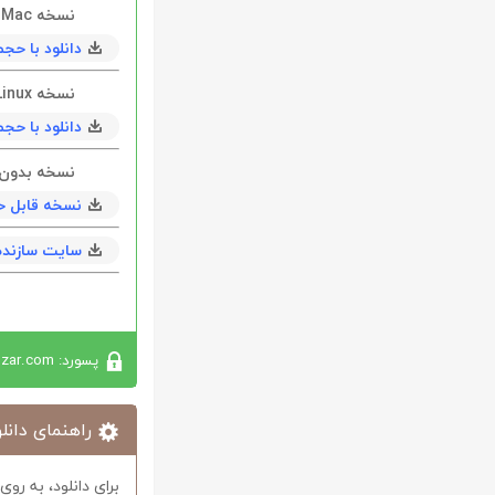
نسخه Mac
دانلود با حجم 25 مگابايت ( tel
نسخه Linux
دانلود با حجم 93 مگابايت ( رایگ
نسخه بدون نیاز 
نسخه قابل حمل 
سایت سازنده
پسورد: softabzar.com
راهنمای دانلو
برای دانلود، به رو