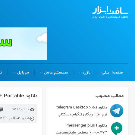
صفحه اصلی
بازی
سیستم عامل
موبایل
نر
دانلود audacity 3.7.1 Win/Mac/Linux + Portable ویرایش حرفه ای فایل صوتی
مطالب محبوب
دانلود telegram Desktop 6.5.1
بازدید: 651
نرم افزار رایگان تلگرام دسکتاپ
5 دی 1403 در 5:42 ب.ظ
دانلود messenger plus !
6.00.0.773 مسنجر مایکروسافت