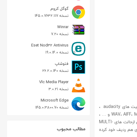
گوگل کروم
نسخه 145.0.7632.117
Winrar
نسخه 7.20
Eset Nod32 Antivirus
نسخه 19.0.14.0
فتوشاپ
نسخه 26.2.0.140
Vlc Media Player
نسخه 3.0.21
Microsoft Edge
audacity نرم افزاری رایگان که به منظور ضبط و ویرایش فایل صوتی به کار می رود. از جمله قابلیت های audacity ،
نسخه 145.0.3800.70
ویرایش از طریق COPY، CUT و PASTE اصوات، IMPORT و EXPORT کردن فایل های WAV، AIFF، MP3، OGG و … ،
میکس کردن چند TRACK، تعداد بسیار زیادی افکت های دیجیتالی و پلاگین، حذف نویز، پشتیلنی ازحالت های MULTI-
مطالب محبوب
ی نرم افزارهای تجاری هم ردیف خود کرده