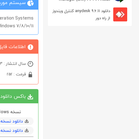
سیستم مورد 
مدیریت دانلود
دانلود anydesk 9.6.11 کنترل ویندوز
eration Systems
از راه دور
indows 7/8/10/11
اطلاعات فایل
سال انتشار : 2023
فرمت : rar
باکس دانلود
نسخه Windows
دانلود نسخه 32 بیتی با حجم 13 مگابايت ( رایگان 
دانلود نسخه 64 بیتی با حجم 14 مگابايت ( رایگان 