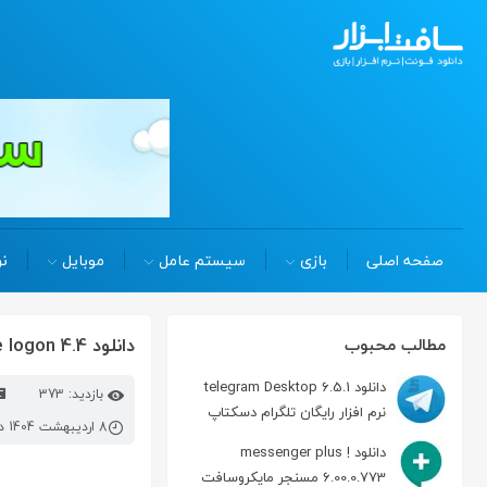
صفحه اصلی
بازی
سیستم عامل
موبایل
نر
دانلود rohos face logon 4.4
مطالب محبوب
دانلود telegram Desktop 6.5.1
بازدید: 373
نرم افزار رایگان تلگرام دسکتاپ
8 اردیبهشت 1404 در 1:25 ب.ظ
دانلود messenger plus !
6.00.0.773 مسنجر مایکروسافت