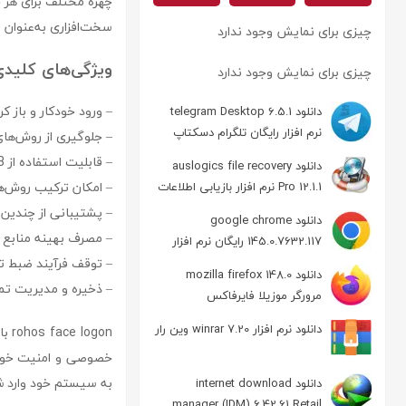
سخت‌افزاری به‌عنوان قف
چیزی برای نمایش وجود ندارد
ویژگی‌های کلیدی نرم‌افزار on
چیزی برای نمایش وجود ندارد
– ورود خودکار و باز
دانلود telegram Desktop 6.5.1
نرم افزار رایگان تلگرام دسکتاپ
– جلوگیری از روش‌ه
– قابلیت استفاده از USB سخت‌افزاری برای ورود به سیستم
دانلود auslogics file recovery
– امکان ترکیب روش‌ها
Pro 12.1.1 نرم افزار بازیابی اطلاعات
– پشتیبانی از چندین 
دانلود google chrome
– مصرف بهینه منابع 
145.0.7632.117 رایگان نرم افزار
مرورگر گوگل کروم
– توقف فرآیند ضبط ت
دانلود mozilla firefox 148.0
– ذخیره و مدیریت تم
مرورگر موزیلا فایرفاکس
دانلود نرم افزار winrar 7.20 وین رار
gon
خصوصی و امنیت خود را
به سیستم خود وارد شو
دانلود internet download
manager (IDM) 6.42.61 Retail