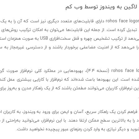
 لاگین به ویندوز توسط وب کم
علاوه بر امنیت بالا، rohos face logon دارای قابلیت‌های متعدد دیگری نیز است که آ
ی تبدیل کرده است. از جمله این قابلیت‌ها می‌توان به امکان ترکیب روش‌های
کرد که به شما اجازه می‌دهد از ترکیب تشخیص چهره و قفل سخ
ن را می‌دهد که از امنیت مضاعفی برخوردار باشند و از دسترسی غیرمجاز به
در نسخه جدید rohos face logon (نسخه 4.4)، بهبودهایی در عملکرد کلی نرم‌ا
ه است. این بهبودها باعث شده‌اند که نرم‌افزار با کارایی بیشتری عمل کند
 این نرم‌افزار، کاربران می‌توانند مطمئن باشند که از یک راهکار مدرن و به‌روز
rohos face lo با فراهم کردن یک راهکار سریع، آسان و ایمن برای ورود به ویندوز، به کاربر
 به بالاترین سطح ممکن ارتقا دهند. با این نرم‌افزار، می‌توانید به‌راحتی 
ید و دیگر نیازی به وارد کردن رمزهای عبور پیچیده نخواهید داشت.