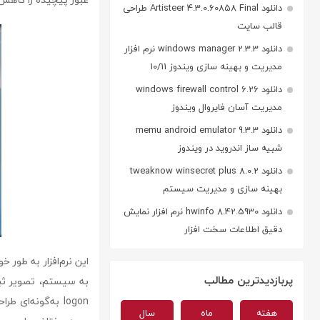
دانلود Artisteer 4.3.0.60858 Final طراحی
قالب سایت
دانلود windows manager 2.3.3 نرم افزار
مدیریت و بهینه سازی ویندوز 10/11
دانلود windows firewall control 6.26
مدیریت آسان فایروال ویندوز
دانلود memu android emulator 9.3.3
شبیه ساز اندروید در ویندوز
دانلود tweaknow winsecret plus 8.0.2
بهینه سازی و مدیریت سیستم
دانلود hwinfo 8.42.5930 نرم افزار نمایش
دقیق اطلاعات سخت افزار
این نرم‌افزار به طور 
پربازدیدترین مطالب
logon به‌گونه‌ا
هفته
ماه
سال