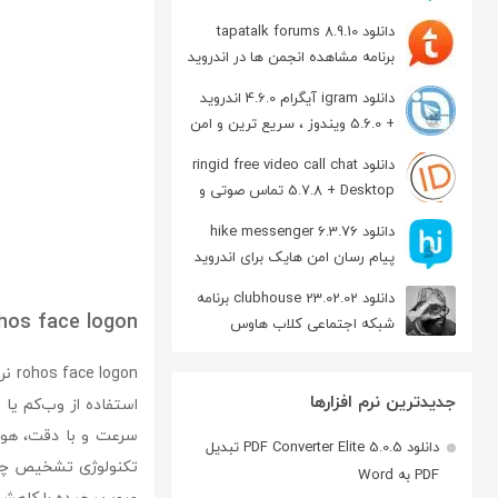
دانلود tapatalk forums 8.9.10
برنامه مشاهده انجمن ها در اندروید
دانلود igram آیگرام 4.6.0 اندروید
+ 5.6.0 ویندوز ، سریع ترین و امن
ترین نسخه تلگرام
دانلود ringid free video call chat
5.7.8 + Desktop تماس صوتی و
تصویری در اندروید
دانلود hike messenger 6.3.76
پیام‌ رسان‌ امن هایک برای اندروید
دانلود clubhouse 23.02.02 برنامه
hos face logon
شبکه اجتماعی کلاب هاوس
اندروید
gon
جدیدترین نرم افزارها
دانلود PDF Converter Elite 5.0.5 تبدیل
تکنولوژی تشخیص چهره 
PDF به Word
عبور پیچیده را کاهش