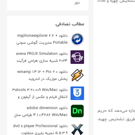
چهره مختلف برای هر حساب کاربری را فراهم می‌آورد. همچنین، امکان استفاده همزمان یا جداگانه از تشخیص چهره و USB
دور
مطالب تصادفی
دانلود myphoneexplorer 2.2 +
Portable مدیریت گوشی سونی
اریکسون
دانلود aveva PRO/II Simulation
2024 شبیه سازی طراحی فرآیند
عملیاتی
دانلود winamp 1.4.12 + Pro 2.0
پخش موزیک در اندروید
دانلود 3utools 3.20.009 Win/Mac
انتقال فیلم و عکس از آیفون و
بالعکس
دانلود adobe dimension
ان اجازه می‌دهد که حریم
4.1.0.4286 Win/Mac طراحی مدل
از طریق تشخیص چهره،
گرافیکی 3 بعدی
دانلود dvd x player Professional
5.5.3.9 تجربه پلیری متفاوت