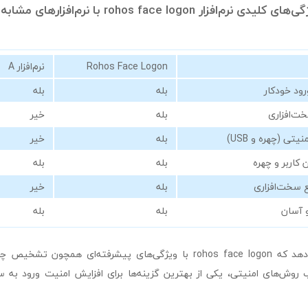
زار rohos face logon با نرم‌افزارهای مشابه:
Rohos Face Logon
نرم‌افزار A
ود خودکار
بله
بله
بله
خیر
تی (چهره و USB)
بله
خیر
 کاربر و چهره
بله
بله
 سخت‌افزاری
بله
خیر
و آسان
بله
بله
 روش‌های امنیتی، یکی از بهترین گزینه‌ها برای افزایش امنیت ورود به