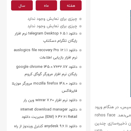
هفته
ماه
سال
چیزی برای نمایش وجود ندارد
چیزی برای نمایش وجود ندارد
دانلود telegram Desktop 6.5.1 نرم افزار
رایگان تلگرام دسکتاپ
دانلود auslogics file recovery Pro 12.1.1
نرم افزار بازیابی اطلاعات
دانلود google chrome 145.0.7632.117
رایگان نرم افزار مرورگر گوگل کروم
دانلود mozilla firefox 148.0 مرورگر موزیلا
فایرفاکس
دانلود نرم افزار winrar 7.20 وین رار
. سپس، در هنگام ورود
دانلود internet download manager
به سیستم، تصویر ثبت‌شده را با تصویر فعلی تطابق داده و در صورت تطابق، به شما اجازه ورود می‌دهد. rohos face
(IDM) 6.42.61 Retail مدیریت دانلود
ان ذخیره‌سازی چندین
دانلود anydesk 9.6.11 کنترل ویندوز از راه