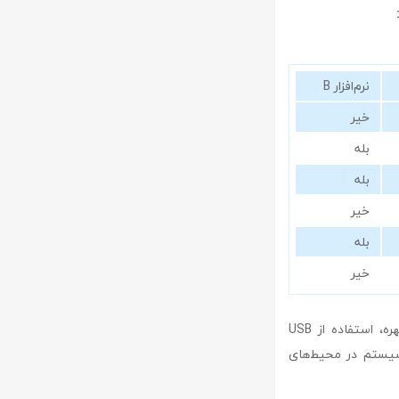
نرم‌افزار B
خیر
بله
بله
خیر
بله
خیر
این جدول نشان می‌دهد که rohos face logon با ویژگی‌های پیشرفته‌ای همچون تشخیص چهره، استفاده از USB
 سیستم در محیط‌های