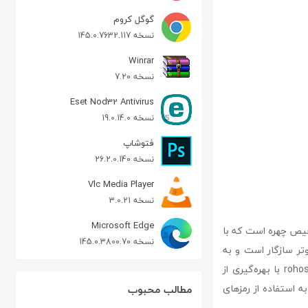
گوگل کروم
نسخه 145.0.7632.117
Winrar
نسخه 7.20
Eset Nod32 Antivirus
نسخه 19.0.14.0
فتوشاپ
نسخه 26.2.0.140
Vlc Media Player
نسخه 3.0.21
Microsoft Edge
ق تشخیص چهره است که با
نسخه 145.0.3800.70
ه کامپیوتر سازگار است و به
سرعت و با دقت، هویت کاربر را تشخیص داده و اجازه ورود به سیستم را می‌دهد. rohos face logon با بهره‌گیری از
ه استفاده از رمزهای
مطالب محبوب