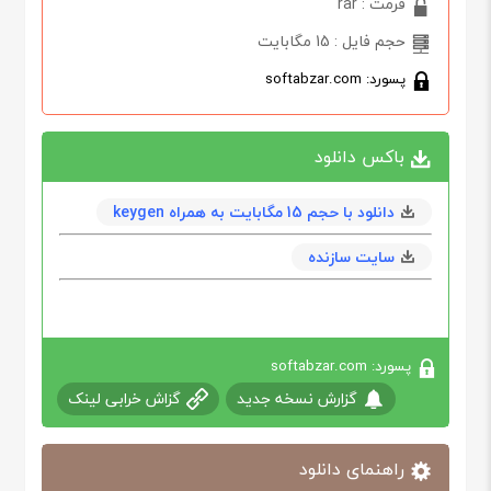
فرمت : rar
حجم فایل : 15 مگابایت
پسورد: softabzar.com
باکس دانلود
دانلود با حجم 15 مگابايت به همراه keygen
سایت سازنده
پسورد: softabzar.com
گزارش نسخه جدید
گزاش خرابی لینک
راهنمای دانلود