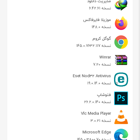
مدیریت دانلود
نسخه 6.42.61
موزیلا فایرفاکس
نسخه 148.0
گوگل کروم
نسخه 145.0.7632.117
Winrar
نسخه 7.20
Eset Nod32 Antivirus
نسخه 19.0.14.0
فتوشاپ
نسخه 26.2.0.140
Vlc Media Player
نسخه 3.0.21
Microsoft Edge
نسخه 145.0.3800.70