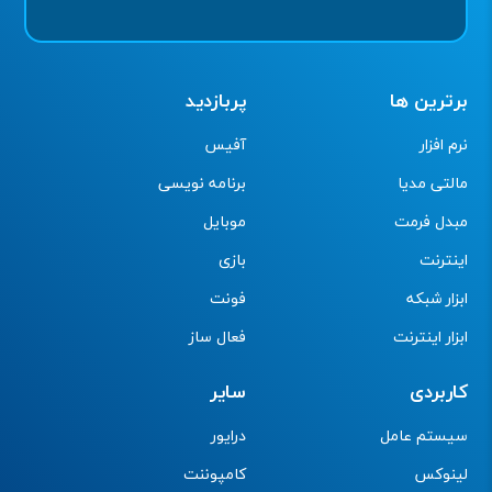
برترین ها
پربازدید
نرم افزار
آفیس
مالتی مدیا
برنامه نویسی
مبدل فرمت
موبایل
اینترنت
بازی
ابزار شبکه
فونت
ابزار اینترنت
فعال ساز
کاربردی
سایر
سیستم عامل
درایور
لینوکس
کامپوننت