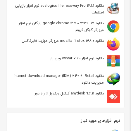
دانلود auslogics file recovery Pro 12.1.1 نرم افزار بازیابی
اطلاعات
دانلود google chrome 145.0.7632.117 رایگان نرم افزار
مرورگر گوگل کروم
دانلود mozilla firefox 148.0 مرورگر موزیلا فایرفاکس
دانلود نرم افزار winrar 7.20 وین رار
دانلود internet download manager (IDM) 6.42.61 Retail
مدیریت دانلود
دانلود anydesk 9.6.11 کنترل ویندوز از راه دور
نرم افزارهای مورد نیاز