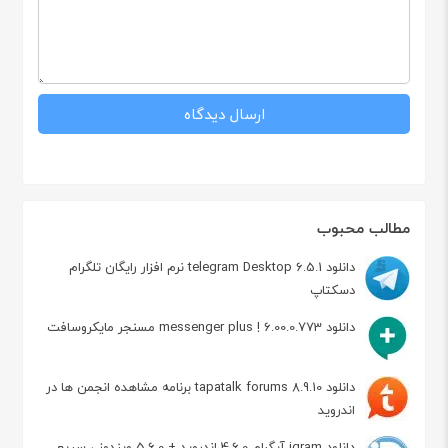
مطالب محبوب
دانلود telegram Desktop 6.5.1 نرم افزار رایگان تلگرام
دسکتاپ
دانلود messenger plus ! 6.00.0.773 مسنجر مایکروسافت
دانلود tapatalk forums 8.9.10 برنامه مشاهده انجمن ها در
اندروید
دانلود igram آیگرام 4.6.0 اندروید + 5.6.0 ویندوز ، سریع