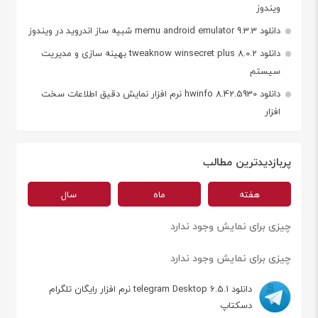
ویندوز
دانلود memu android emulator 9.3.3 شبیه ساز اندروید در ویندوز
دانلود tweaknow winsecret plus 8.0.2 بهینه سازی و مدیریت
سیستم
دانلود hwinfo 8.42.5930 نرم افزار نمایش دقیق اطلاعات سخت
افزار
پربازدیدترین مطالب
هفته
ماه
سال
چیزی برای نمایش وجود ندارد
چیزی برای نمایش وجود ندارد
دانلود telegram Desktop 6.5.1 نرم افزار رایگان تلگرام
دسکتاپ