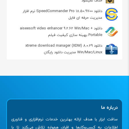
حذف نمیشود
دانلود SpeedCommander Pro 18.50.9700 نرم افزار
مدیریت حرفه ای فایل
دانلود aiseesoft video enhancer 9.2.62 Win/Mac +
Portable بهینه سازی کیفیت فیلم
دانلود xtreme download manager (XDM) 8.0.29
Win/Mac/Linux مدیریت دانلود رایگان
درباره ما
سافت ابزار با هدف ارائه بهترین خدمات نرم‌افزاری و فناوری
اطلاعات به کسب‌وکارها و افراد، همواره تلاش می‌کند تا با