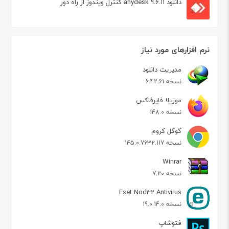
دانلود anydesk 9.6.11 کنترل ویندوز از راه دور
نرم افزارهای مورد نیاز
مدیریت دانلود
نسخه 6.42.61
موزیلا فایرفاکس
نسخه 148.0
گوگل کروم
نسخه 145.0.7632.117
Winrar
نسخه 7.20
Eset Nod32 Antivirus
نسخه 19.0.14.0
فتوشاپ