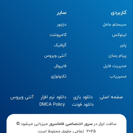
کاربردی
سایر
سیستم عامل
درایور
لینوکس
کامپوننت
پلیر
گرافیک
پیام رسان
آنتی ویروس
مدیریت فایل
فایروال
مسیریاب
تکنولوژی
صفحه اصلی
دانلود بازی
دانلود نرم افزار
آنتی ویروس
دانلود فونت
DMCA Policy
سافت ابزار در
سرور اختصاصی
فاماسرور
میزبانی میشود.©
2025 تمامی حقوق محفوظ است.