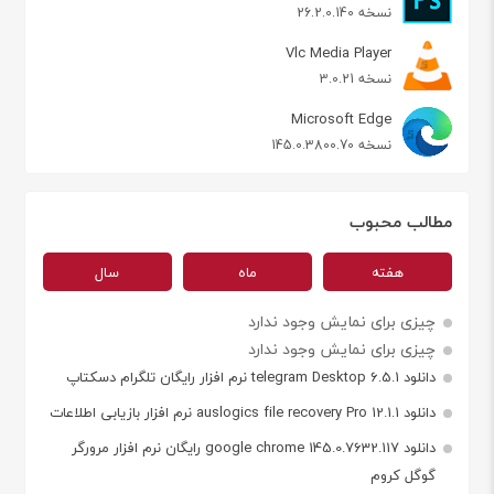
نسخه 26.2.0.140
Vlc Media Player
نسخه 3.0.21
Microsoft Edge
نسخه 145.0.3800.70
مطالب محبوب
هفته
ماه
سال
چیزی برای نمایش وجود ندارد
چیزی برای نمایش وجود ندارد
دانلود telegram Desktop 6.5.1 نرم افزار رایگان تلگرام دسکتاپ
دانلود auslogics file recovery Pro 12.1.1 نرم افزار بازیابی اطلاعات
دانلود google chrome 145.0.7632.117 رایگان نرم افزار مرورگر
گوگل کروم