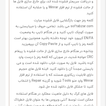
و دریافت سریعتر فشرده شده اند، برای خارج سازی فایل ها
از حالت فشرده از نرم افزار Winrar و یا مشابه آن استفاده
کنید.
کلمه رمز جهت بازگشایی فایل فشرده عبارت
softabzar.com می باشد. تمامی حروف را میبایستی به
صورت کوچک تایپ کنید و در هنگام تایپ به وضعیت
EN/FA کیبورد خود توجه داشته باشید همچنین بهتر است
کلمه رمز را تایپ کنید و از Copy-Paste آن بپرهیزید.
چنانچه در هنگام خارج سازی فایل از حالت فشرده با پیغام
CRC مواجه شدید، در صورتی که کلمه رمز را درست وارد
کرده باشید. فایل به صورت خراب دانلود شده است و می
بایستی مجدداً آن را دانلود کنید. البته فایل های حجیم
دارای قابلیت ریکاوری هستند که با استفاده از نرم افزار
Winrar وارد منو Tools شوید و گزینه Repair را انتخاب
کنید تا مشکل فایل دانلود شده حل شود.
فایل های کرک به دلیل ماهیت عملکرد در هنگام استفاده
ممکن است توسط آنتی ویروس ها به عنوان فایل خطرناک
شناسایی شوند در این گونه مواقع به صورت موقت آنتی