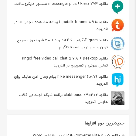
دانلود messenger plus ! 6.00.0.773 مسنجر مایکروسافت
دانلود tapatalk forums 8.9.10 برنامه مشاهده انجمن ها در
اندروید
دانلود igram آیگرام 4.6.0 اندروید + 5.6.0 ویندوز ، سریع
ترین و امن ترین نسخه تلگرام
دانلود ringid free video call chat 5.7.8 + Desktop
تماس صوتی و تصویری در اندروید
دانلود hike messenger 6.3.76 پیام‌ رسان‌ امن هایک برای
اندروید
دانلود clubhouse 23.02.02 برنامه شبکه اجتماعی کلاب
هاوس اندروید
جدیدترین نرم افزارها
دانلود PDF Converter Elite 5.0.5 تبدیل PDF به Word