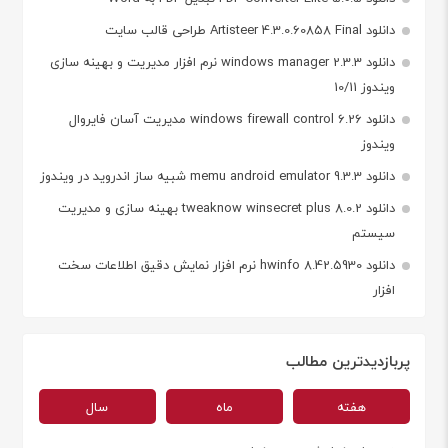
دانلود Artisteer 4.3.0.60858 Final طراحی قالب سایت
دانلود windows manager 2.3.3 نرم افزار مدیریت و بهینه سازی
ویندوز 10/11
دانلود windows firewall control 6.26 مدیریت آسان فایروال
ویندوز
دانلود memu android emulator 9.3.3 شبیه ساز اندروید در ویندوز
دانلود tweaknow winsecret plus 8.0.2 بهینه سازی و مدیریت
سیستم
دانلود hwinfo 8.42.5930 نرم افزار نمایش دقیق اطلاعات سخت
افزار
پربازدیدترین مطالب
هفته
ماه
سال