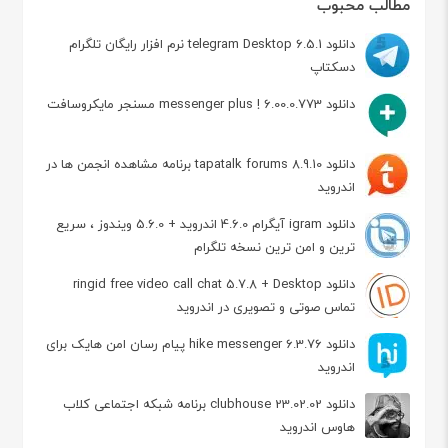
مطالب محبوب
دانلود telegram Desktop 6.5.1 نرم افزار رایگان تلگرام
دسکتاپ
دانلود messenger plus ! 6.00.0.773 مسنجر مایکروسافت
دانلود tapatalk forums 8.9.10 برنامه مشاهده انجمن ها در
اندروید
دانلود igram آیگرام 4.6.0 اندروید + 5.6.0 ویندوز ، سریع
ترین و امن ترین نسخه تلگرام
دانلود ringid free video call chat 5.7.8 + Desktop
تماس صوتی و تصویری در اندروید
دانلود hike messenger 6.3.76 پیام‌ رسان‌ امن هایک برای
اندروید
دانلود clubhouse 23.02.02 برنامه شبکه اجتماعی کلاب
هاوس اندروید