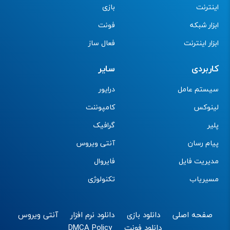
اینترنت
بازی
ابزار شبکه
فونت
ابزار اینترنت
فعال ساز
کاربردی
سایر
سیستم عامل
درایور
لینوکس
کامپوننت
پلیر
گرافیک
پیام رسان
آنتی ویروس
مدیریت فایل
فایروال
مسیریاب
تکنولوژی
صفحه اصلی
دانلود بازی
دانلود نرم افزار
آنتی ویروس
دانلود فونت
DMCA Policy