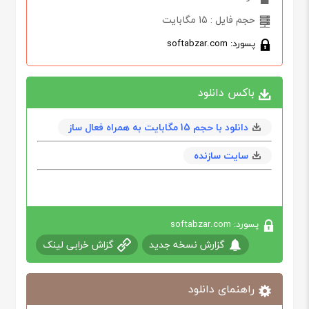
حجم فایل : 15 مگابایت
پسورد: softabzar.com
باکس دانلود
دانلود با حجم 15 مگابايت به همراه فعال ساز
سایت سازنده
پسورد: softabzar.com
گزارش نسخه جدید
گزاش خرابی لینک
راهنمای دانلود