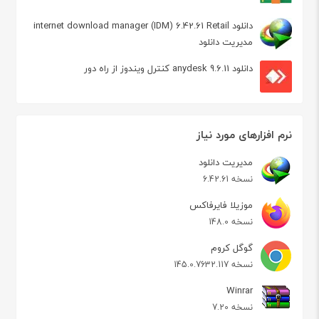
دانلود internet download manager (IDM) 6.42.61 Retail
مدیریت دانلود
دانلود anydesk 9.6.11 کنترل ویندوز از راه دور
نرم افزارهای مورد نیاز
مدیریت دانلود
نسخه 6.42.61
موزیلا فایرفاکس
نسخه 148.0
گوگل کروم
نسخه 145.0.7632.117
Winrar
نسخه 7.20