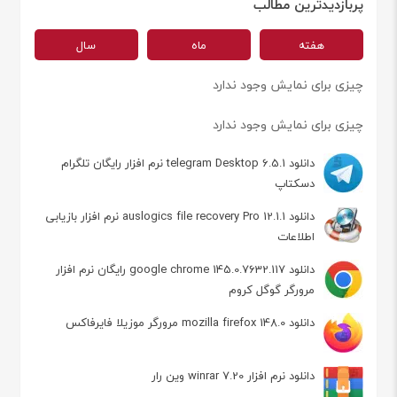
پربازدیدترین مطالب
هفته
ماه
سال
چیزی برای نمایش وجود ندارد
چیزی برای نمایش وجود ندارد
دانلود telegram Desktop 6.5.1 نرم افزار رایگان تلگرام
دسکتاپ
دانلود auslogics file recovery Pro 12.1.1 نرم افزار بازیابی
اطلاعات
دانلود google chrome 145.0.7632.117 رایگان نرم افزار
مرورگر گوگل کروم
دانلود mozilla firefox 148.0 مرورگر موزیلا فایرفاکس
دانلود نرم افزار winrar 7.20 وین رار