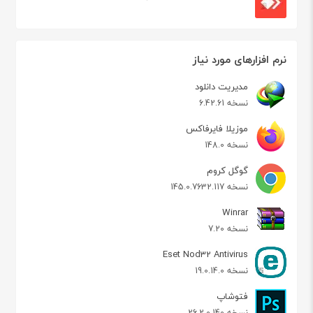
نرم افزارهای مورد نیاز
مدیریت دانلود
نسخه 6.42.61
موزیلا فایرفاکس
نسخه 148.0
گوگل کروم
نسخه 145.0.7632.117
Winrar
نسخه 7.20
Eset Nod32 Antivirus
نسخه 19.0.14.0
فتوشاپ
نسخه 26.2.0.140