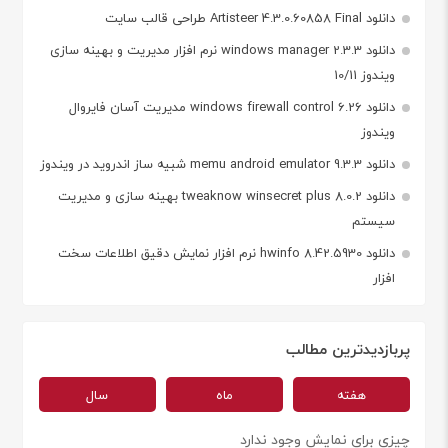
دانلود Artisteer 4.3.0.60858 Final طراحی قالب سایت
دانلود windows manager 2.3.3 نرم افزار مدیریت و بهینه سازی
ویندوز 10/11
دانلود windows firewall control 6.26 مدیریت آسان فایروال
ویندوز
دانلود memu android emulator 9.3.3 شبیه ساز اندروید در ویندوز
دانلود tweaknow winsecret plus 8.0.2 بهینه سازی و مدیریت
سیستم
دانلود hwinfo 8.42.5930 نرم افزار نمایش دقیق اطلاعات سخت
افزار
پربازدیدترین مطالب
هفته
ماه
سال
چیزی برای نمایش وجود ندارد