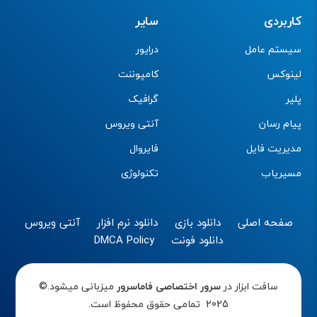
کاربردی
سایر
سیستم عامل
درایور
لینوکس
کامپوننت
پلیر
گرافیک
پیام رسان
آنتی ویروس
مدیریت فایل
فایروال
مسیریاب
تکنولوژی
صفحه اصلی
دانلود بازی
دانلود نرم افزار
آنتی ویروس
دانلود فونت
DMCA Policy
سافت ابزار در
سرور اختصاصی
فاماسرور
میزبانی میشود.©
2025 تمامی حقوق محفوظ است.