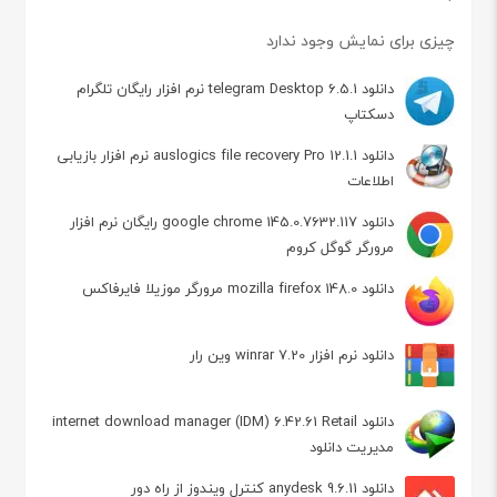
چیزی برای نمایش وجود ندارد
دانلود telegram Desktop 6.5.1 نرم افزار رایگان تلگرام
دسکتاپ
دانلود auslogics file recovery Pro 12.1.1 نرم افزار بازیابی
اطلاعات
دانلود google chrome 145.0.7632.117 رایگان نرم افزار
مرورگر گوگل کروم
دانلود mozilla firefox 148.0 مرورگر موزیلا فایرفاکس
دانلود نرم افزار winrar 7.20 وین رار
دانلود internet download manager (IDM) 6.42.61 Retail
مدیریت دانلود
دانلود anydesk 9.6.11 کنترل ویندوز از راه دور