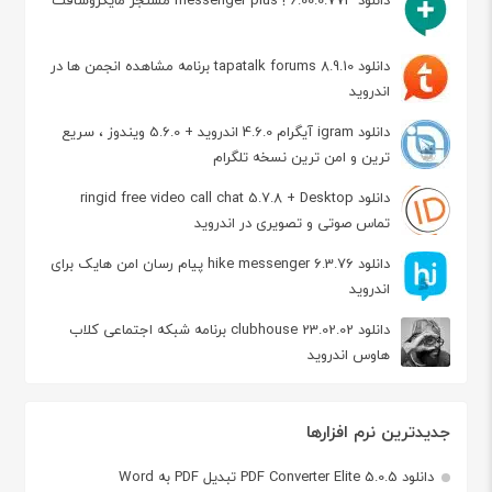
دانلود tapatalk forums 8.9.10 برنامه مشاهده انجمن ها در
اندروید
دانلود igram آیگرام 4.6.0 اندروید + 5.6.0 ویندوز ، سریع
ترین و امن ترین نسخه تلگرام
دانلود ringid free video call chat 5.7.8 + Desktop
تماس صوتی و تصویری در اندروید
دانلود hike messenger 6.3.76 پیام‌ رسان‌ امن هایک برای
اندروید
دانلود clubhouse 23.02.02 برنامه شبکه اجتماعی کلاب
هاوس اندروید
جدیدترین نرم افزارها
دانلود PDF Converter Elite 5.0.5 تبدیل PDF به Word