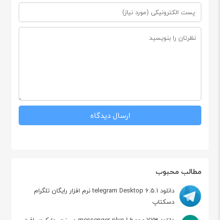
مطالب محبوب
دانلود telegram Desktop 6.5.1 نرم افزار رایگان تلگرام
دسکتاپ
دانلود messenger plus ! 6.00.0.773 مسنجر مایکروسافت