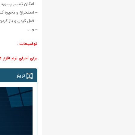
– امکان تغییر پسورد
– استخراج و ذخیره کلید بازیابی 
– قفل کردن و باز کرد
– و …
توضیحات :
برای اجرای نرم افزار NET Framework 3.5 به بالا باید نصب باشه.
تریلر