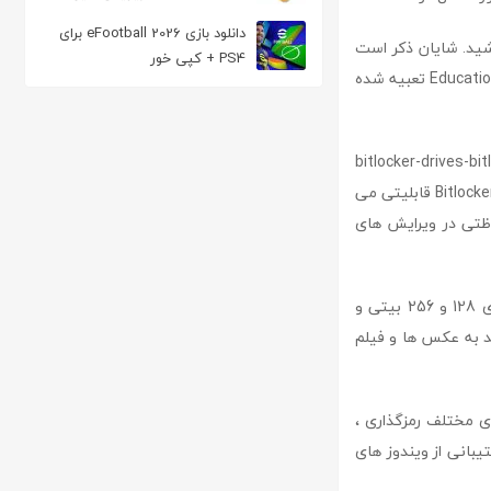
ویدیویی
دانلود بازی eFootball 2026 برای
شید. شایان ذکر است
PS4 + کپی خور
که این قابلیت در نسخه Home ویندوز 11 وجود نداشته و تنها در نسخه های Pro، Enterprise و Education تعبیه شده
bitlocker-drives-bit
میتوانید عملیات رمزگذاری ، رمزگشایی ، قفل و باز کردن هارد دیسک های کامپیوتر را انجام دهید . Bitlocker قابلیتی می
ین سیستم حفاظتی در ویرایش های
bitlocker همچنین از سیستم در برابر offline attack محافظت می کند . این نرم افزار از کلید های 128 و 256 بیتی و
ی توانند به عکس ها و فیلم
ریع و راحت BitLocker درایو های مختلف رمزگذاری ،
 اینترنال ، هارد های اکسترنال ، فلش مموری ها تغییر سریع رمز BitLocker پشتیبانی از ویندوز های