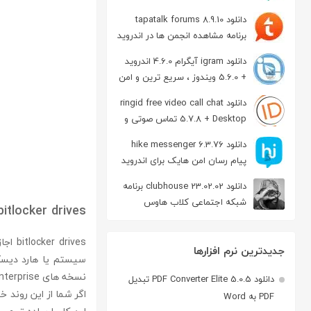
دانلود tapatalk forums 8.9.10
برنامه مشاهده انجمن ها در اندروید
دانلود igram آیگرام 4.6.0 اندروید
+ 5.6.0 ویندوز ، سریع ترین و امن
ترین نسخه تلگرام
دانلود ringid free video call chat
5.7.8 + Desktop تماس صوتی و
تصویری در اندروید
دانلود hike messenger 6.3.76
پیام‌ رسان‌ امن هایک برای اندروید
دانلود clubhouse 23.02.02 برنامه
شبکه اجتماعی کلاب هاوس
bitlocker drives
اندروید
rives
جدیدترین نرم افزارها
سیستم یا هارد دیسک
نسخه های Enterprise و Ultimate در ویندوز 7 و ویستا فعال شده است.
دانلود PDF Converter Elite 5.0.5 تبدیل
اگر شما از این روند خ
PDF به Word