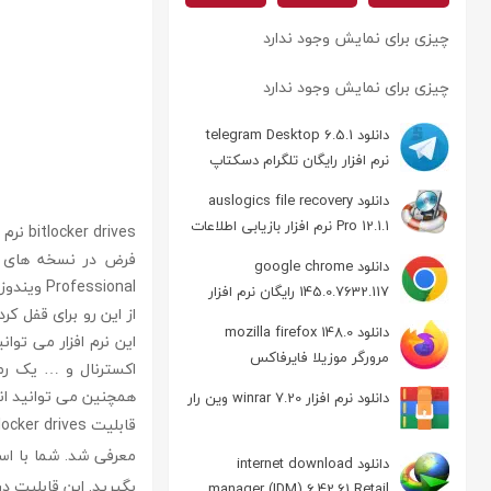
چیزی برای نمایش وجود ندارد
چیزی برای نمایش وجود ندارد
دانلود telegram Desktop 6.5.1
نرم افزار رایگان تلگرام دسکتاپ
دانلود auslogics file recovery
Pro 12.1.1 نرم افزار بازیابی اطلاعات
دانلود google chrome
Professional ویندوز 7 ارائه نشده است.
145.0.7632.117 رایگان نرم افزار
مرورگر گوگل کروم
دانلود mozilla firefox 148.0
این نرم افزار می تو
مرورگر موزیلا فایرفاکس
اکسترنال و … یک رمز
همچنین می توانید ان
دانلود نرم افزار winrar 7.20 وین رار
معرفی شد. شما با است
دانلود internet download
بگیرید. این قابلیت در ویندوز 11 نیز وجود داشته و با استفاده از آن می توانید انواع
manager (IDM) 6.42.61 Retail