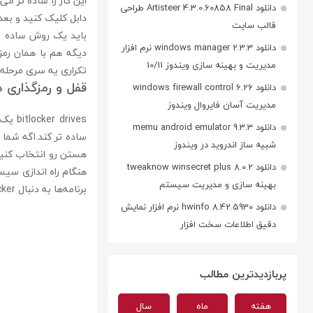
این کار را ساده تر می
دانلود Artisteer 4.3.0.60858 Final طراحی
دابل کلیک کنید و بعد ر
قالب سایت
باید یک روش ساده تری
دانلود windows manager 2.3.3 نرم افزار
دیگه هم با همان رمز
مدیریت و بهینه سازی ویندوز 10/11
تکراری یه سری مرحله ر
قفل و رمزگذاری د
دانلود windows firewall control 6.26
مدیریت آسان فایروال ویندوز
دانلود memu android emulator 9.3.3
ساده تر کند.اگه شما ا
شبیه ساز اندروید در ویندوز
هستن رو انتخاب کنید 
دانلود tweaknow winsecret plus 8.0.2
هنگام راه اندازی سیس
بهینه سازی و مدیریت سیستم
برنامه‌ها به دنبال BitLocker بگردید.
دانلود hwinfo 8.42.5930 نرم افزار نمایش
دقیق اطلاعات سخت افزار
پربازدیدترین مطالب
هفته
ماه
سال