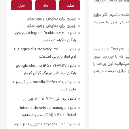
 هر کدام از درایو‌ها
هفته
ماه
سال
ته باشیم. اگر درایو
چیزی برای نمایش وجود ندارد
ک رمز عبور به صورت
چیزی برای نمایش وجود ندارد
دانلود telegram Desktop 6.5.1 نرم افزار
رایگان تلگرام دسکتاپ
bitlocker drives یک برنامه رایگان و آزاد هست که باعث میشود کاربران را برای باز کردن درایو‌های Encrypt شده خود
دانلود auslogics file recovery Pro 12.1.1
ی که با این رمز عبور
نرم افزار بازیابی اطلاعات
وانید این برنامه را
دانلود google chrome 145.0.7632.117
و نیازی نیست در منو
رایگان نرم افزار مرورگر گوگل کروم
دانلود mozilla firefox 148.0 مرورگر موزیلا
فایرفاکس
دانلود نرم افزار winrar 7.20 وین رار
دانلود internet download manager
(IDM) 6.42.61 Retail مدیریت دانلود
دانلود anydesk 9.6.11 کنترل ویندوز از راه