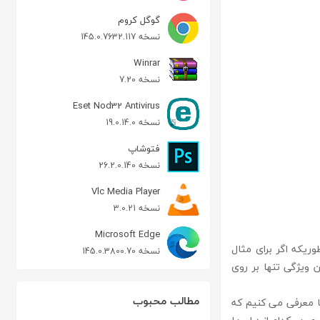
گوگل کروم
نسخه 145.0.7632.117
Winrar
نسخه 7.20
Eset Nod32 Antivirus
نسخه 19.0.14.0
فتوشاپ
نسخه 26.2.0.140
Vlc Media Player
نسخه 3.0.21
Microsoft Edge
 بطوریکه اگر برای مثال
نسخه 145.0.3800.70
ویژگی تنها بر روی
مطالب محبوب
شما معرفی می کنیم که