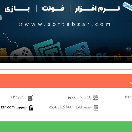
پلتفرم: ویندوز
ورژن : 1.2
حجم فایل : 100 کیلوبایت
پسورد: softabzar.com