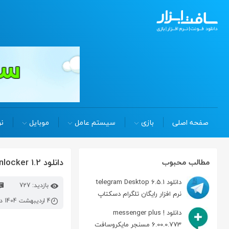
صفحه اصلی
بازی
سیستم عامل
موبایل
نر
دانلود bitlocker drives unlocker 1.2 قفل و رمزگذاری درایوها
مطالب محبوب
دانلود telegram Desktop 6.5.1
بازدید: 727
نرم افزار رایگان تلگرام دسکتاپ
4 اردیبهشت 1404 در 2:03 ب.ظ
دانلود messenger plus !
6.00.0.773 مسنجر مایکروسافت