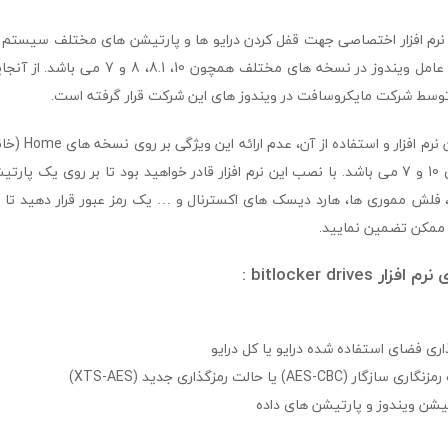
bitlocker d یک نرم افزار اختصاصی جهت قفل کردن درایو ها و پارتیشن های مختلف سیستم
پشتیبانی از سیستم عامل ویندوز در نسخه های مختلف 
ط شرکت مایکروسافت در ویندوز های این شرکت قرار گرفته است.
(حرفه ای) ویندوز های 10 و 7 می باشد. با نصب این نرم افزار قادر خواهید بود تا بر روی ی
 فلش مموری ها، هارد دیسک های اکسترنال و … یک رمز عبور قرار دهید تا ام
 ممکن تضمین نمایید.
bitlocker driv :
اری فضای استفاده شده درایو یا کل درایو
AE) یا حالت رمزگذاری جدید (XTS-AES)
تیشن ویندوز و پارتیشن های داده