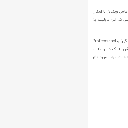
 عامل ویندوز با امکان
همچون 10، 8.1، 8 و 7 می باشد. از آنجایی که این قابلیت به
دلیل ما برای نصب این نرم افزار و استفاده از آن، عدم ارائه این ویژگی بر روی نسخه های Home (خانگی) و Professional
ک پارتیشن یا یک درایو خاص
نیت درایو مورد نظر