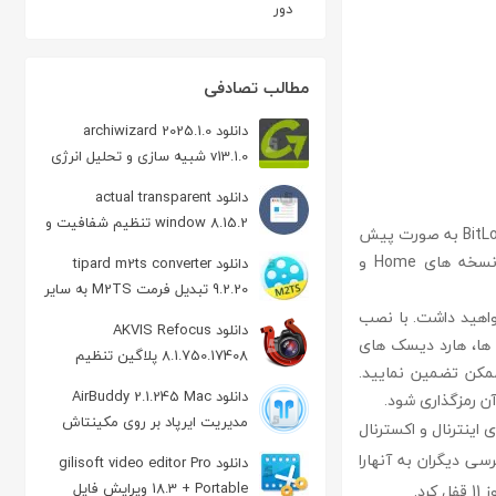
دور
مطالب تصادفی
دانلود archiwizard 2025.1.0
v13.1.0 شبیه سازی و تحلیل انرژی
در ساختمان
دانلود actual transparent
window 8.15.2 تنظیم شفافیت و
bitlocker drives نرم افزاری برای رمزگذاری درایو ها و پارتیشن های مختلف سیستم است. ابزار BitLocker به صورت پیش
مدیریت پنجره در ویندوز
فرض در نسخه های 10، 8.1، 8 و 7 سیستم عامل ویندوز وجود دارد. اما این ویژگی بر روی نسخه های Home و
دانلود tipard m2ts converter
9.2.20 تبدیل فرمت M2TS به سایر
فرمت ها
و ها با بیت لاکر به یک ابزار جانبی به نام BitLocker Anywhere نیاز خواهید داشت. با نصب
دانلود AKVIS Refocus
 ها، هارد دیسک های
8.1.750.17408 پلاگین تنظیم
ممکن تضمین نمایید.
فوکوس عکس در فتوشاپ
دانلود AirBuddy 2.1.245 Mac
ن رمزگذاری شود.
مدیریت ایرپاد بر روی مکینتاش
رایور های اینترنال و اکسترنال
سی دیگران به آنهارا
دانلود gilisoft video editor Pro
18.3 + Portable ویرایش فایل