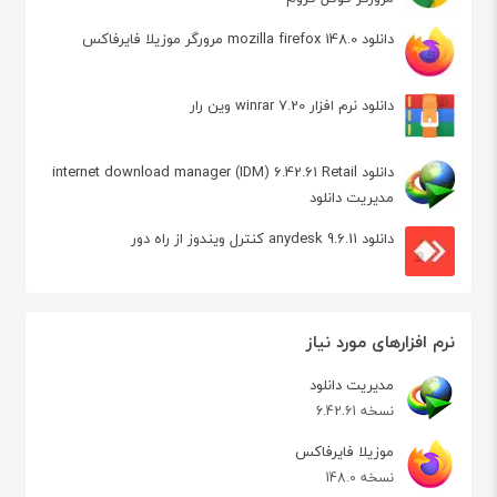
دانلود mozilla firefox 148.0 مرورگر موزیلا فایرفاکس
دانلود نرم افزار winrar 7.20 وین رار
دانلود internet download manager (IDM) 6.42.61 Retail
مدیریت دانلود
دانلود anydesk 9.6.11 کنترل ویندوز از راه دور
نرم افزارهای مورد نیاز
مدیریت دانلود
نسخه 6.42.61
موزیلا فایرفاکس
نسخه 148.0