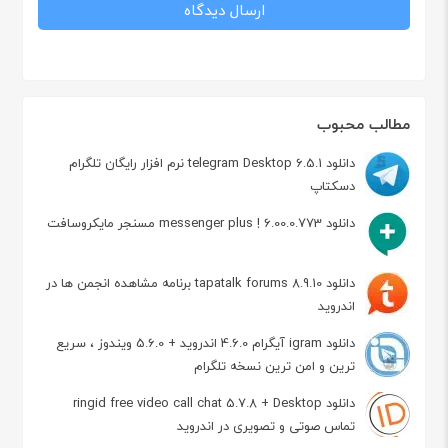
مطالب محبوب
دانلود telegram Desktop 6.5.1 نرم افزار رایگان تلگرام
دسکتاپ
دانلود messenger plus ! 6.00.0.773 مسنجر مایکروسافت
دانلود tapatalk forums 8.9.10 برنامه مشاهده انجمن ها در
اندروید
دانلود igram آیگرام 4.6.0 اندروید + 5.6.0 ویندوز ، سریع
ترین و امن ترین نسخه تلگرام
دانلود ringid free video call chat 5.7.8 + Desktop
تماس صوتی و تصویری در اندروید