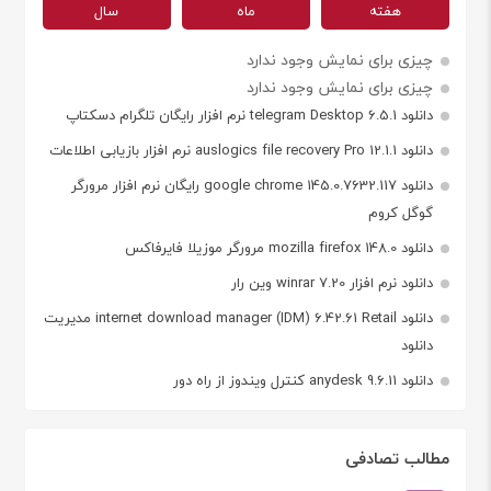
هفته
ماه
سال
چیزی برای نمایش وجود ندارد
چیزی برای نمایش وجود ندارد
دانلود telegram Desktop 6.5.1 نرم افزار رایگان تلگرام دسکتاپ
دانلود auslogics file recovery Pro 12.1.1 نرم افزار بازیابی اطلاعات
دانلود google chrome 145.0.7632.117 رایگان نرم افزار مرورگر
گوگل کروم
دانلود mozilla firefox 148.0 مرورگر موزیلا فایرفاکس
دانلود نرم افزار winrar 7.20 وین رار
دانلود internet download manager (IDM) 6.42.61 Retail مدیریت
دانلود
دانلود anydesk 9.6.11 کنترل ویندوز از راه دور
مطالب تصادفی