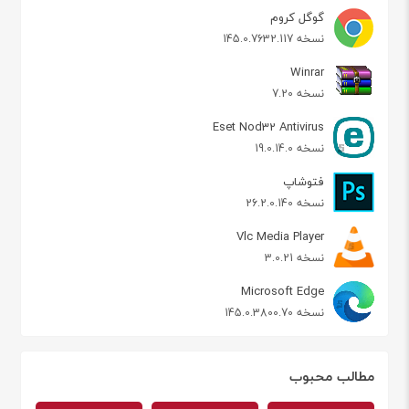
گوگل کروم
نسخه 145.0.7632.117
Winrar
نسخه 7.20
Eset Nod32 Antivirus
نسخه 19.0.14.0
فتوشاپ
نسخه 26.2.0.140
Vlc Media Player
نسخه 3.0.21
Microsoft Edge
نسخه 145.0.3800.70
مطالب محبوب