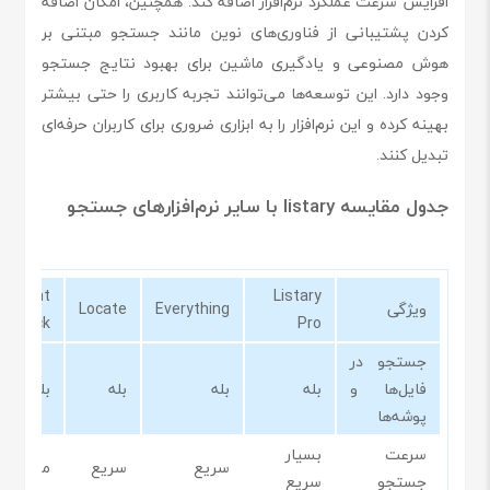
افزایش سرعت عملکرد نرم‌افزار اضافه کند. همچنین، امکان اضافه
کردن پشتیبانی از فناوری‌های نوین مانند جستجو مبتنی بر
هوش مصنوعی و یادگیری ماشین برای بهبود نتایج جستجو
وجود دارد. این توسعه‌ها می‌توانند تجربه کاربری را حتی بیشتر
بهینه کرده و این نرم‌افزار را به ابزاری ضروری برای کاربران حرفه‌ای
تبدیل کنند.
جدول مقایسه listary با سایر نرم‌افزارهای جستجو
Agent
Listary
ویژگی
Everything
Locate
ansack
Pro
جستجو در
فایل‌ها و
بله
بله
بله
بله
پوشه‌ها
سرعت
بسیار
سریع
سریع
متوسط
جستجو
سریع