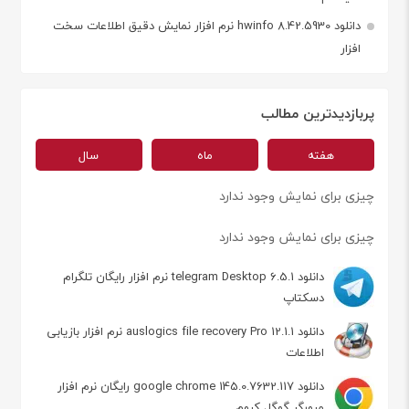
دانلود hwinfo 8.42.5930 نرم افزار نمایش دقیق اطلاعات سخت
افزار
پربازدیدترین مطالب
هفته
ماه
سال
چیزی برای نمایش وجود ندارد
چیزی برای نمایش وجود ندارد
دانلود telegram Desktop 6.5.1 نرم افزار رایگان تلگرام
دسکتاپ
دانلود auslogics file recovery Pro 12.1.1 نرم افزار بازیابی
اطلاعات
دانلود google chrome 145.0.7632.117 رایگان نرم افزار
مرورگر گوگل کروم