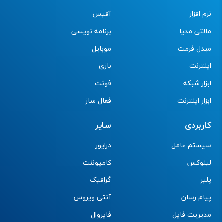
نرم افزار
آفیس
مالتی مدیا
برنامه نویسی
مبدل فرمت
موبایل
اینترنت
بازی
ابزار شبکه
فونت
ابزار اینترنت
فعال ساز
کاربردی
سایر
سیستم عامل
درایور
لینوکس
کامپوننت
پلیر
گرافیک
پیام رسان
آنتی ویروس
مدیریت فایل
فایروال