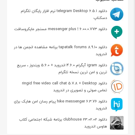
دانلود telegram Desktop 6.5.1 نرم افزار رایگان تلگرام
دسکتاپ
دانلود messenger plus ! 6.00.0.773 مسنجر مایکروسافت
دانلود tapatalk forums 8.9.10 برنامه مشاهده انجمن ها در
اندروید
دانلود igram آیگرام 4.6.0 اندروید + 5.6.0 ویندوز ، سریع
ترین و امن ترین نسخه تلگرام
دانلود ringid free video call chat 5.7.8 + Desktop
تماس صوتی و تصویری در اندروید
دانلود hike messenger 6.3.76 پیام‌ رسان‌ امن هایک برای
اندروید
دانلود clubhouse 23.02.02 برنامه شبکه اجتماعی کلاب
هاوس اندروید