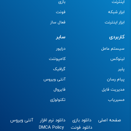
اینترنت
بازی
ابزار شبکه
فونت
ابزار اینترنت
فعال ساز
کاربردی
سایر
سیستم عامل
درایور
لینوکس
کامپوننت
پلیر
گرافیک
پیام رسان
آنتی ویروس
مدیریت فایل
فایروال
مسیریاب
تکنولوژی
صفحه اصلی
دانلود بازی
دانلود نرم افزار
آنتی ویروس
دانلود فونت
DMCA Policy