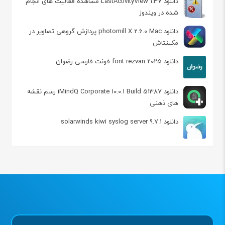
دانلود LastActivityView 1.37 مشاهده فعالیت های انجام
شده در ویندوز
دانلود photomill X 2.6.0 Mac پردازش‌ گروهی تصاویر در
مکینتاش
دانلود font rezvan 2025 فونت فارسی رضوان
دانلود iMindQ Corporate 10.0.1 Build 51387 رسم نقشه
های ذهنی
دانلود solarwinds kiwi syslog server 9.7.1