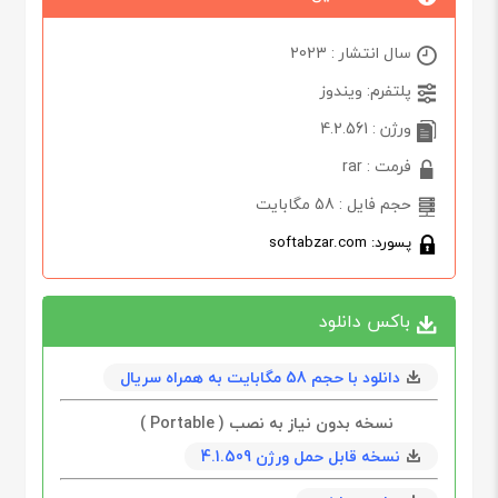
سال انتشار : 2023
پلتفرم: ویندوز
ورژن : 4.2.561
فرمت : rar
حجم فایل : 58 مگابایت
پسورد: softabzar.com
باکس دانلود
دانلود با حجم 58 مگابایت به همراه سریال
نسخه بدون نیاز به نصب ( Portable )
نسخه قابل حمل ورژن 4.1.509