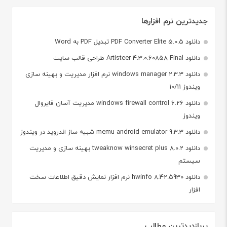
جدیدترین نرم افزارها
دانلود PDF Converter Elite 5.0.5 تبدیل PDF به Word
دانلود Artisteer 4.3.0.60858 Final طراحی قالب سایت
دانلود windows manager 2.3.3 نرم افزار مدیریت و بهینه سازی
ویندوز 10/11
دانلود windows firewall control 6.26 مدیریت آسان فایروال
ویندوز
دانلود memu android emulator 9.3.3 شبیه ساز اندروید در ویندوز
دانلود tweaknow winsecret plus 8.0.2 بهینه سازی و مدیریت
سیستم
دانلود hwinfo 8.42.5930 نرم افزار نمایش دقیق اطلاعات سخت
افزار
پربازدیدترین مطالب