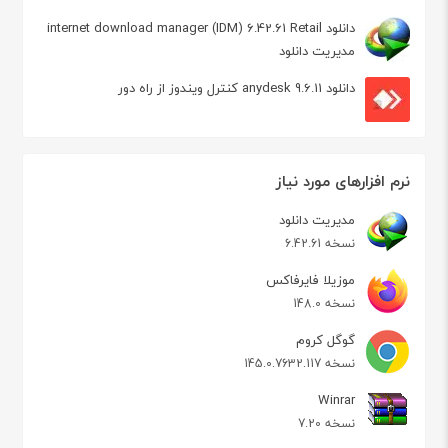
دانلود internet download manager (IDM) 6.42.61 Retail
مدیریت دانلود
دانلود anydesk 9.6.11 کنترل ویندوز از راه دور
نرم افزارهای مورد نیاز
مدیریت دانلود
نسخه 6.42.61
موزیلا فایرفاکس
نسخه 148.0
گوگل کروم
نسخه 145.0.7632.117
Winrar
نسخه 7.20