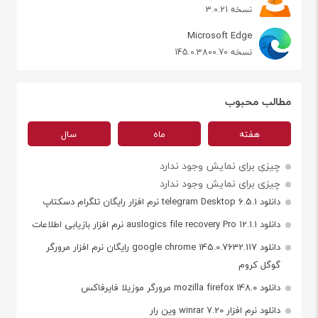
نسخه 3.0.21
Microsoft Edge
نسخه 145.0.3800.70
مطالب محبوب
هفته
ماه
سال
چیزی برای نمایش وجود ندارد
چیزی برای نمایش وجود ندارد
دانلود telegram Desktop 6.5.1 نرم افزار رایگان تلگرام دسکتاپ
دانلود auslogics file recovery Pro 12.1.1 نرم افزار بازیابی اطلاعات
دانلود google chrome 145.0.7632.117 رایگان نرم افزار مرورگر
گوگل کروم
دانلود mozilla firefox 148.0 مرورگر موزیلا فایرفاکس
دانلود نرم افزار winrar 7.20 وین رار