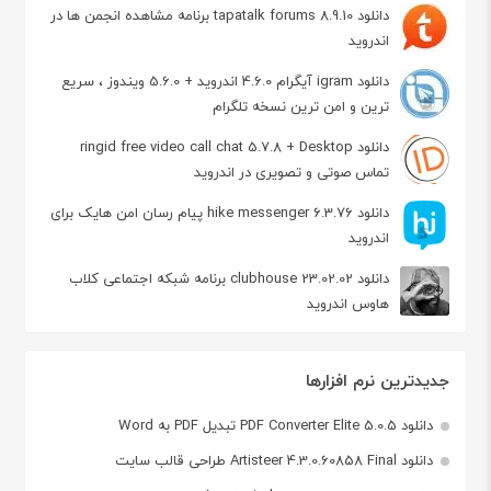
دانلود tapatalk forums 8.9.10 برنامه مشاهده انجمن ها در
اندروید
دانلود igram آیگرام 4.6.0 اندروید + 5.6.0 ویندوز ، سریع
ترین و امن ترین نسخه تلگرام
دانلود ringid free video call chat 5.7.8 + Desktop
تماس صوتی و تصویری در اندروید
دانلود hike messenger 6.3.76 پیام‌ رسان‌ امن هایک برای
اندروید
دانلود clubhouse 23.02.02 برنامه شبکه اجتماعی کلاب
هاوس اندروید
جدیدترین نرم افزارها
دانلود PDF Converter Elite 5.0.5 تبدیل PDF به Word
دانلود Artisteer 4.3.0.60858 Final طراحی قالب سایت