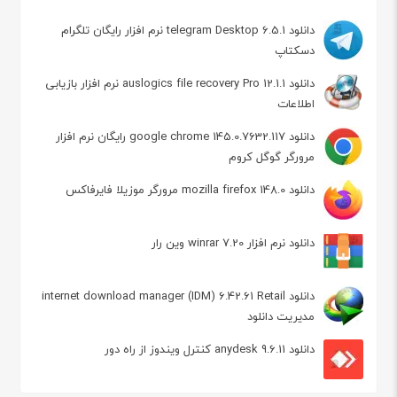
دانلود telegram Desktop 6.5.1 نرم افزار رایگان تلگرام
دسکتاپ
دانلود auslogics file recovery Pro 12.1.1 نرم افزار بازیابی
اطلاعات
دانلود google chrome 145.0.7632.117 رایگان نرم افزار
مرورگر گوگل کروم
دانلود mozilla firefox 148.0 مرورگر موزیلا فایرفاکس
دانلود نرم افزار winrar 7.20 وین رار
دانلود internet download manager (IDM) 6.42.61 Retail
مدیریت دانلود
دانلود anydesk 9.6.11 کنترل ویندوز از راه دور