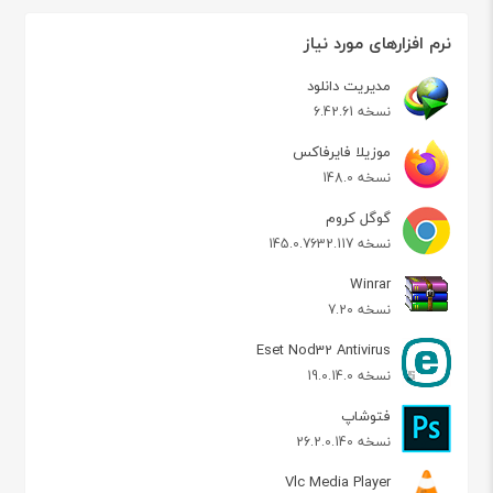
نرم افزارهای مورد نیاز
مدیریت دانلود
نسخه 6.42.61
موزیلا فایرفاکس
نسخه 148.0
گوگل کروم
نسخه 145.0.7632.117
Winrar
نسخه 7.20
Eset Nod32 Antivirus
نسخه 19.0.14.0
فتوشاپ
نسخه 26.2.0.140
Vlc Media Player