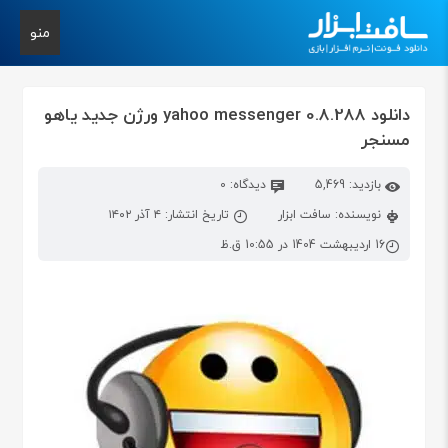
منو
دانلود yahoo messenger 0.8.288 ورژن جدید یاهو
مسنجر
بازدید: 5,469
دیدگاه: 0
نویسنده: سافت ابزار
تاریخ انتشار: ۴ آذر ۱۴۰۲
16 اردیبهشت 1404 در 10:55 ق.ظ