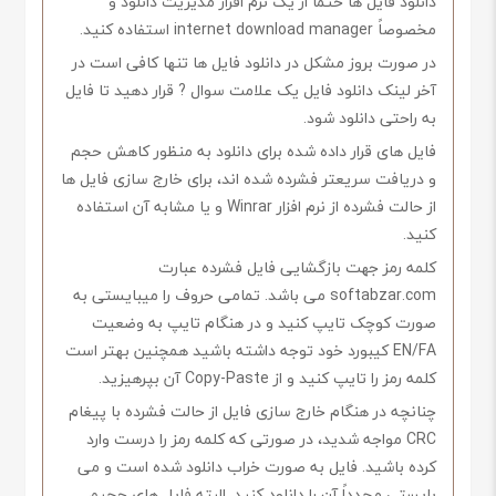
دانلود فایل ها حتماً از یک نرم افزار مدیریت دانلود و
مخصوصاً internet download manager استفاده کنید.
در صورت بروز مشکل در دانلود فایل ها تنها کافی است در
آخر لینک دانلود فایل یک علامت سوال ? قرار دهید تا فایل
به راحتی دانلود شود.
فایل های قرار داده شده برای دانلود به منظور کاهش حجم
و دریافت سریعتر فشرده شده اند، برای خارج سازی فایل ها
از حالت فشرده از نرم افزار Winrar و یا مشابه آن استفاده
کنید.
کلمه رمز جهت بازگشایی فایل فشرده عبارت
softabzar.com می باشد. تمامی حروف را میبایستی به
صورت کوچک تایپ کنید و در هنگام تایپ به وضعیت
EN/FA کیبورد خود توجه داشته باشید همچنین بهتر است
کلمه رمز را تایپ کنید و از Copy-Paste آن بپرهیزید.
چنانچه در هنگام خارج سازی فایل از حالت فشرده با پیغام
CRC مواجه شدید، در صورتی که کلمه رمز را درست وارد
کرده باشید. فایل به صورت خراب دانلود شده است و می
بایستی مجدداً آن را دانلود کنید. البته فایل های حجیم