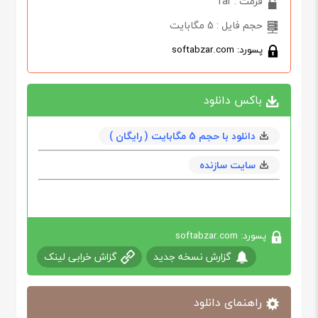
فرمت : rar
حجم فایل : 5 مگابایت
پسورد: softabzar.com
باکس دانلود
دانلود با حجم 5 مگابایت ( رایگان )
سایت سازنده
پسورد: softabzar.com
گزارش نسخه جدید
گزاش خرابی لینک
راهنمای دانلود