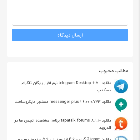
مطالب محبوب
دانلود telegram Desktop 6.5.1 نرم افزار رایگان تلگرام
دسکتاپ
دانلود messenger plus ! 6.00.0.773 مسنجر مایکروسافت
دانلود tapatalk forums 8.9.10 برنامه مشاهده انجمن ها در
اندروید
دانلود igram آیگرام 4.6.0 اندروید + 5.6.0 ویندوز ، سریع