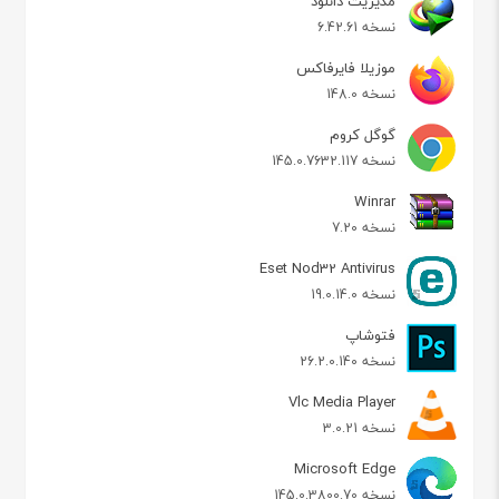
مدیریت دانلود
نسخه 6.42.61
موزیلا فایرفاکس
نسخه 148.0
گوگل کروم
نسخه 145.0.7632.117
Winrar
نسخه 7.20
Eset Nod32 Antivirus
نسخه 19.0.14.0
فتوشاپ
نسخه 26.2.0.140
Vlc Media Player
نسخه 3.0.21
Microsoft Edge
نسخه 145.0.3800.70