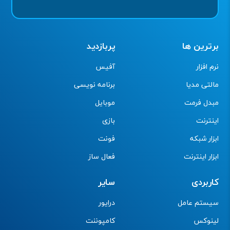
برترین ها
پربازدید
نرم افزار
آفیس
مالتی مدیا
برنامه نویسی
مبدل فرمت
موبایل
اینترنت
بازی
ابزار شبکه
فونت
ابزار اینترنت
فعال ساز
کاربردی
سایر
سیستم عامل
درایور
لینوکس
کامپوننت