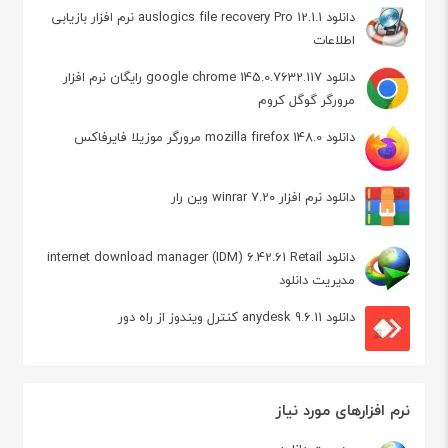
دانلود auslogics file recovery Pro 12.1.1 نرم افزار بازیابی
اطلاعات
دانلود google chrome 145.0.7632.117 رایگان نرم افزار
مرورگر گوگل کروم
دانلود mozilla firefox 148.0 مرورگر موزیلا فایرفاکس
دانلود نرم افزار winrar 7.20 وین رار
دانلود internet download manager (IDM) 6.42.61 Retail
مدیریت دانلود
دانلود anydesk 9.6.11 کنترل ویندوز از راه دور
نرم افزارهای مورد نیاز