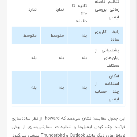
تنظیم فاصله
ثانیه تا
زمانی بررسی
ندارد
ندارد
۱۲۰
ایمیل
دقیقه
رابط کاربری
بله
متوسط
متوسط
ساده
پشتیبانی از
زبان‌های
بله
بله
بله
مختلف
امکان
استفاده از
بله
بله
بله
چند حساب
ایمیل
این جدول مقایسه نشان می‌دهد که howard از نظر ساده‌سازی
فرآیند چک کردن ایمیل‌ها و تنظیمات سفارشی‌سازی از برخی
نرم‌افزارهای دیگر مانند Outlook و Thunderbird پیشی می‌گیرد.