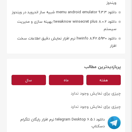
ویندوز
دانلود memu android emulator 9.3.3 شبیه ساز اندروید در ویندوز
دانلود tweaknow winsecret plus 8.0.2 بهینه سازی و مدیریت
سیستم
دانلود hwinfo 8.42.5930 نرم افزار نمایش دقیق اطلاعات سخت
افزار
پربازدیدترین مطالب
هفته
ماه
سال
چیزی برای نمایش وجود ندارد
چیزی برای نمایش وجود ندارد
دانلود telegram Desktop 6.5.1 نرم افزار رایگان تلگرام
دسکتاپ