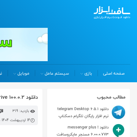
صفحه اصلی
بازی
سیستم عامل
موبایل
نر
دانلود google drive 100.0.2 مدیریت فضای رایگان گوگل درایو
مطالب محبوب
دانلود telegram Desktop 6.5.1
بازدید: 319
نرم افزار رایگان تلگرام دسکتاپ
14 اردیبهشت 1404 در 9:51 ق.ظ
دانلود messenger plus !
6.00.0.773 مسنجر مایکروسافت