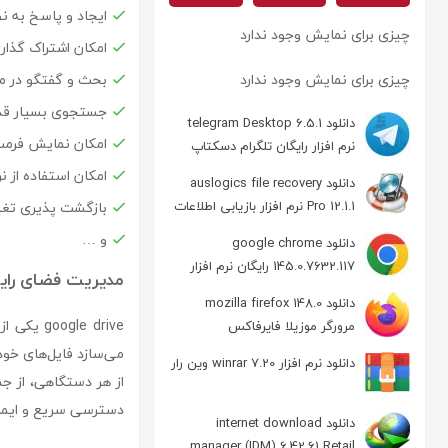
ایجاد و پاسخ به نظ
چیزی برای نمایش وجود ندارد
امکان اشتراک گذار
چیزی برای نمایش وجود ندارد
بحث و گفتگو در مو
جستجوی بسیار قدر
دانلود telegram Desktop 6.5.1
امکان نمایش فرمت
نرم افزار رایگان تلگرام دسکتاپ
امکان استفاده از ن
دانلود auslogics file recovery
Pro 12.1.1 نرم افزار بازیابی اطلاعات
بازگشت پذیری تغی
و …
دانلود google chrome
145.0.7632.117 رایگان نرم افزار
مدیریت فضای رایگ
مرورگر گوگل کروم
دانلود mozilla firefox 148.0
google drive یکی از محبوب‌ترین سرویس‌های ابری جهان است که با ارائه
مرورگر موزیلا فایرفاکس
می‌سازد فایل‌های خود
دانلود نرم افزار winrar 7.20 وین رار
از هر دستگاهی، از جم
دسترسی سریع و ایمن ب
دانلود internet download
manager (IDM) 6.42.61 Retail