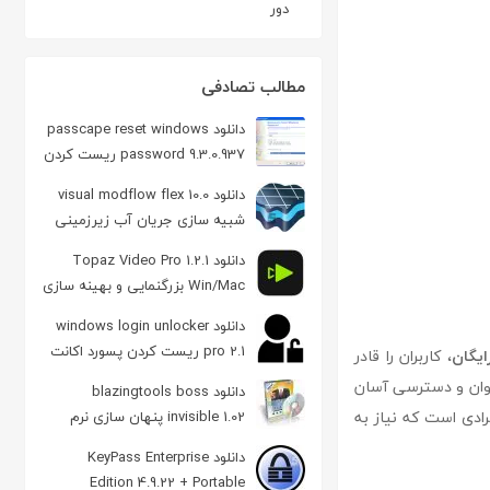
دور
مطالب تصادفی
دانلود passcape reset windows
password 9.3.0.937 ریست کردن
پسورد ویندوز
دانلود visual modflow flex 10.0
شبیه سازی جریان آب زیرزمینی
دانلود Topaz Video Pro 1.2.1
Win/Mac بزرگنمایی و بهینه سازی
فیلم
دانلود windows login unlocker
pro 2.1 ریست کردن پسورد اکانت
، کاربران را قادر
در ویندوز
راوان و دسترسی آسان
دانلود blazingtools boss
رادی است که نیاز به
invisible 1.02 پنهان سازی نرم
افزارها
دانلود KeyPass Enterprise
Edition 4.9.22 + Portable