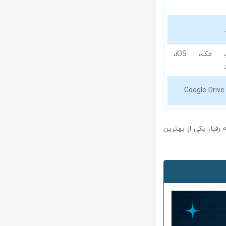
ویندوز، مک، iOS،
G
به رقبا، یکی از بهترین