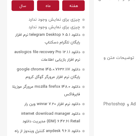
هفته
ماه
سال
چیزی برای نمایش وجود ندارد
چیزی برای نمایش وجود ندارد
دانلود telegram Desktop 6.5.1 نرم افزار
رایگان تلگرام دسکتاپ
دانلود auslogics file recovery Pro 12.1.1
ی توضیحات متن و
نرم افزار بازیابی اطلاعات
دانلود google chrome 145.0.7632.117
رایگان نرم افزار مرورگر گوگل کروم
دانلود mozilla firefox 148.0 مرورگر موزیلا
فایرفاکس
باز کردن بیش از 30 نوع فایل در مرورگر شما شامل ویدئو های با کیفیت بالا، Adobe Illustrator و Photoshop
دانلود نرم افزار winrar 7.20 وین رار
دانلود internet download manager
(IDM) 6.42.61 Retail مدیریت دانلود
دانلود anydesk 9.6.11 کنترل ویندوز از راه