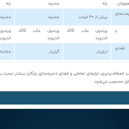
م‌زمان
بله
محدود
بله
مت‌های
بیش از 30 فرمت
محدود
محدود
 با
ویندوز، مک، iOS،
ویندوز، مک، iOS،
اندروید
اندروید
اندروید
 فضای
ارزان‌تر
گران‌تر
مشابه oogle Drive
goo با ترکیب انعطاف‌پذیری، ابزارهای تعاملی و فضای ذخیره‌سازی رایگان بیشتر نسبت 
ازار محسوب می‌شود.