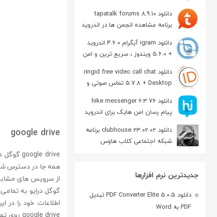
دانلود tapatalk forums 8.9.10
برنامه مشاهده انجمن ها در اندروید
دانلود igram آیگرام 4.6.0 اندروید
+ 5.6.0 ویندوز ، سریع ترین و امن
ترین نسخه تلگرام
دانلود ringid free video call chat
5.7.8 + Desktop تماس صوتی و
تصویری در اندروید
دانلود hike messenger 6.3.76
پیام‌ رسان‌ امن هایک برای اندروید
دانلود clubhouse 23.02.02 برنامه
google drive
شبکه اجتماعی کلاب هاوس
اندروید
همه جا در دسترس شماس
جدیدترین نرم افزارها
از سرویس های مشابه مثل DropBox , SkyDrive و
دانلود PDF Converter Elite 5.0.5 تبدیل
اطلاعات خود را در ای
PDF به Word