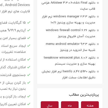
دانلود Artisteer 4.3.0.60858 Final طراحی
IPhone , IPad , Android Devices
قالب سایت
قابلیت های نرم افزار google drive
دانلود windows manager 2.3.3 نرم افزار
15 گیگابایت فضای ابری رایگان
مدیریت و بهینه سازی ویندوز 10/11
آپتایم 99.9% همیشه و همه جا در دسترس
دانلود windows firewall control 6.26
مدیریت آسان فایروال ویندوز
فضای بسیار امن ب
دانلود memu android emulator 9.3.3
ایجاد سریع اسناد
شبیه ساز اندروید در ویندوز
مشاهده تغییرات
دانلود tweaknow winsecret plus 8.0.2
امکان استفاده از 
بهینه سازی و مدیریت سیستم
امکان اشتراک گذار
دانلود hwinfo 8.42.5930 نرم افزار نمایش
جستجوی قدرتمند و
دقیق اطلاعات سخت افزار
بدون نیاز به نصب ب
پربازدیدترین مطالب
ایجاد، باز کردن و 
امکان تعیین کاربر
هفته
ماه
سال