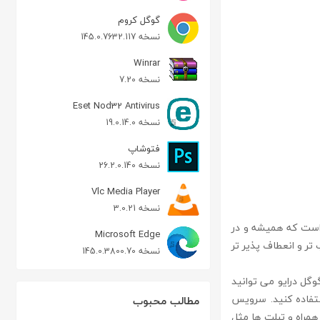
گوگل کروم
نسخه 145.0.7632.117
Winrar
نسخه 7.20
Eset Nod32 Antivirus
نسخه 19.0.14.0
فتوشاپ
نسخه 26.2.0.140
Vlc Media Player
نسخه 3.0.21
طلاعات شخصی است که همیشه و در
Microsoft Edge
تر و انعطاف پذیر تر
نسخه 145.0.3800.70
م افزار گوگل درایو می توانید
استفاده کنید. سرویس
مطالب محبوب
 ، مک ، iOS ، لینوکس و تلفن های همراه و تبلت ها مثل