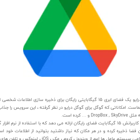
google drive گوگل درایو یک فضای ابری 15 گیگابایتی رایگان برای ذخیره سازی ا
ت. امکاناتی که گوگل برای گوگل درایو در نظر گرفته ، این سرویس را جذاب 
 … کرده است.
گوگل درایو به تمامی کاربرانش 15 گیگابایت فضای رایگان ارائه می دهد که با استفاده از نر
ن فضا ذخیره کرده و در هر مکان که نیاز داشتید بتوانید از اطلاعات خود 
google drive روی تمامی سیستم عامل ها اعم از ویندوز ، کروم