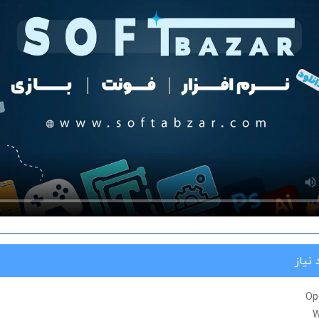
نیاز
Op
W