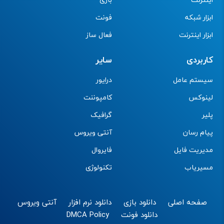
ابزار شبکه
فونت
ابزار اینترنت
فعال ساز
کاربردی
سایر
سیستم عامل
درایور
لینوکس
کامپوننت
پلیر
گرافیک
پیام رسان
آنتی ویروس
مدیریت فایل
فایروال
مسیریاب
تکنولوژی
صفحه اصلی
دانلود بازی
دانلود نرم افزار
آنتی ویروس
دانلود فونت
DMCA Policy