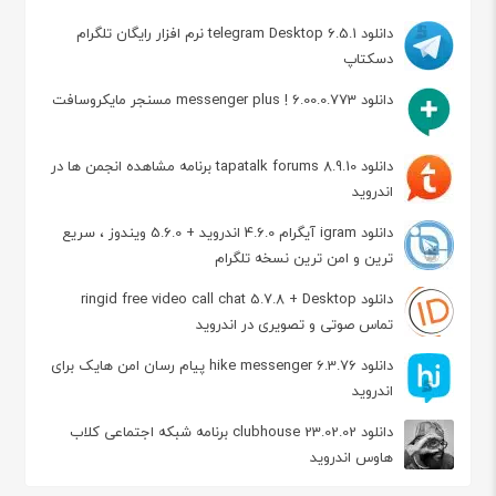
دانلود telegram Desktop 6.5.1 نرم افزار رایگان تلگرام
دسکتاپ
دانلود messenger plus ! 6.00.0.773 مسنجر مایکروسافت
دانلود tapatalk forums 8.9.10 برنامه مشاهده انجمن ها در
اندروید
دانلود igram آیگرام 4.6.0 اندروید + 5.6.0 ویندوز ، سریع
ترین و امن ترین نسخه تلگرام
دانلود ringid free video call chat 5.7.8 + Desktop
تماس صوتی و تصویری در اندروید
دانلود hike messenger 6.3.76 پیام‌ رسان‌ امن هایک برای
اندروید
دانلود clubhouse 23.02.02 برنامه شبکه اجتماعی کلاب
هاوس اندروید