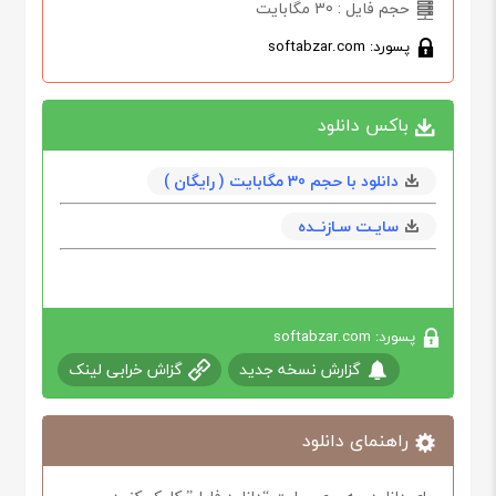
حجم فایل : 30 مگابایت
پسورد: softabzar.com
باکس دانلود
دانلود با حجم 30 مگابایت ( رایگان )
سایـت سـازنــده
پسورد: softabzar.com
گزارش نسخه جدید
گزاش خرابی لینک
راهنمای دانلود