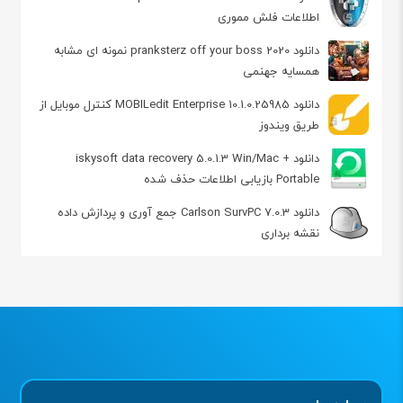
اطلاعات فلش مموری
دانلود 2020 pranksterz off your boss نمونه ای مشابه
همسایه جهنمی
دانلود MOBILedit Enterprise 10.1.0.25985 کنترل موبایل از
طریق ویندوز
دانلود iskysoft data recovery 5.0.1.3 Win/Mac +
Portable بازیابی اطلاعات حذف شده
دانلود Carlson SurvPC 7.0.3 جمع آوری و پردازش داده
نقشه برداری