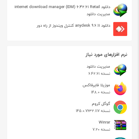
دانلود internet download manager (IDM) 6.42.61 Retail
مدیریت دانلود
دانلود anydesk 9.6.11 کنترل ویندوز از راه دور
نرم افزارهای مورد نیاز
مدیریت دانلود
نسخه 6.42.61
موزیلا فایرفاکس
نسخه 148.0
گوگل کروم
نسخه 145.0.7632.117
Winrar
نسخه 7.20