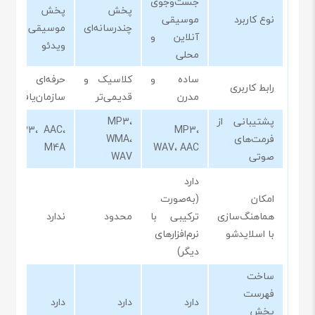
جست‌وجوی
پخش
پخش
نوع کاربرد
موسیقی
چندرسانه‌ای
موسیقی و
آنلاین و
ویدئو
محلی
ساده و
کلاسیک و
حرفه‌ای و
رابط کاربری
مدرن
قدیمی‌تر
سازمان‌یافته
پشتیبانی از
MP3،
MP3، AAC،
MP3،
فرمت‌های
WMA،
M4A
WAV، AAC
صوتی
WAV
دارد
امکان
(به‌صورت
هماهنگ‌سازی
ترکیبی با
محدود
ندارد
با اسلایدشو
نرم‌افزارهای
دیگر)
ساخت
فهرست
دارد
دارد
دارد
پخش