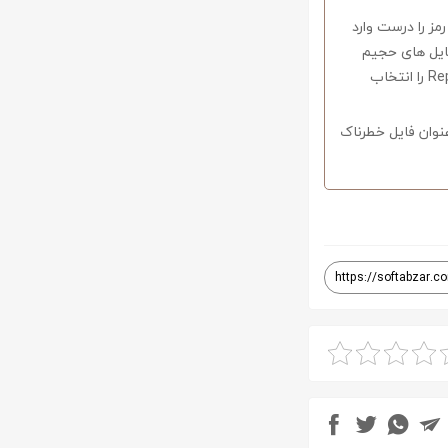
 در صورتی که کلمه رمز را درست وارد
فایل های حجیم
دارای قابلیت ریکاوری هستند که با استفاده از نرم افزار Winrar وارد منو Tools شوید و گزینه Repair را انتخاب
نوان فایل خطرناک