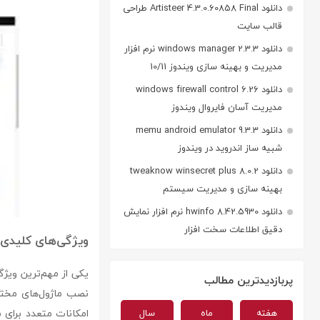
دانلود Artisteer 4.3.0.60858 Final طراحی
قالب سایت
دانلود windows manager 2.3.3 نرم افزار
مدیریت و بهینه سازی ویندوز 10/11
دانلود windows firewall control 6.26
مدیریت آسان فایروال ویندوز
دانلود memu android emulator 9.3.3
شبیه ساز اندروید در ویندوز
دانلود tweaknow winsecret plus 8.0.2
بهینه سازی و مدیریت سیستم
دانلود hwinfo 8.42.5930 نرم افزار نمایش
دقیق اطلاعات سخت افزار
ویژگی‌های کلیدی
پربازدیدترین مطالب
امکانات متعدد برای 
هفته
ماه
سال