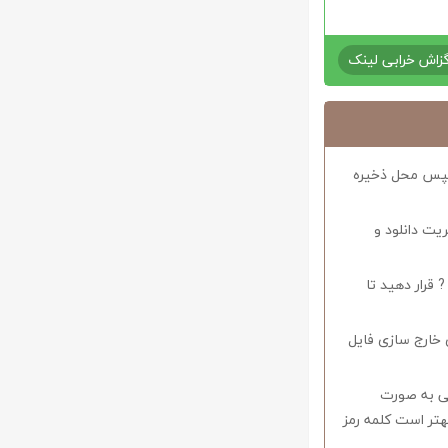
زاش خرابی لینک
د سپس محل ذخیره
ریت دانلود و
 قرار دهید تا
 خارج سازی فایل
وف را میبایستی به صورت
اشید همچنین بهتر است کلمه رمز