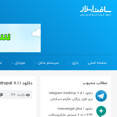
صفحه اصلی
بازی
سیستم عامل
موبایل
نر
دانلود drupal 11.1.1 سیستم مدیریت محتوای ( CMS ) دروپال
مطالب محبوب
دانلود telegram Desktop 6.5.1
بازدید: 177
نرم افزار رایگان تلگرام دسکتاپ
دانلود messenger plus !
6.00.0.773 مسنجر مایکروسافت