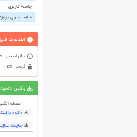
جامعه کاربری
مناسب برای پروژه
اطلاعات فایل
سال انتشار : 2025
فرمت : zip
باکس دانلود
نسخه انگل
دانلود با لی
سایـت سـازنــ