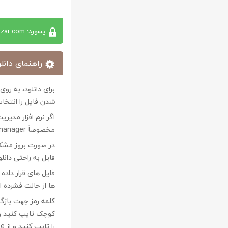
پسورد: softabzar.com
راهنمای دانلو
برای دانلود، به رو
شدن فایل را انتخاب
اگر نرم افزار مدیری
مخصوصاً internet download manager استفاده کنید.
در صورت بروز مشکل 
فایل به راحتی دانل
فایل های قرار داد
ها از حالت فشرده از نرم افزار Winrar و یا 
را تایپ کنید و از Copy-Paste آن بپرهیزید.