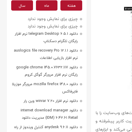
هفته
ماه
سال
چیزی برای نمایش وجود ندارد
چیزی برای نمایش وجود ندارد
دانلود telegram Desktop 6.5.1 نرم افزار
رایگان تلگرام دسکتاپ
دانلود auslogics file recovery Pro 12.1.1
نرم افزار بازیابی اطلاعات
دانلود google chrome 145.0.7632.117
رایگان نرم افزار مرورگر گوگل کروم
دانلود mozilla firefox 148.0 مرورگر موزیلا
فایرفاکس
دانلود نرم افزار winrar 7.20 وین رار
دانلود internet download manager
تا قابلیت‌های وب‌سایت را با
(IDM) 6.42.61 Retail مدیریت دانلود
 قابلیت مدیریت کاربر پیشرفته و
دانلود anydesk 9.6.11 کنترل ویندوز از راه
 می‌کند و ابزارهای