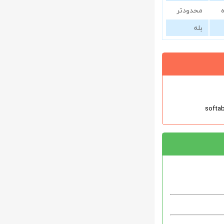
محدودتر
بله