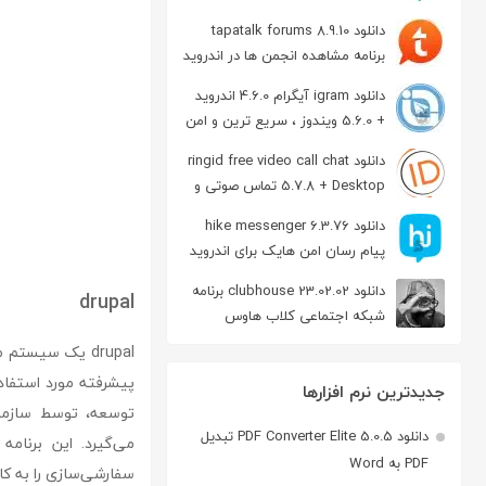
دانلود tapatalk forums 8.9.10
برنامه مشاهده انجمن ها در اندروید
دانلود igram آیگرام 4.6.0 اندروید
+ 5.6.0 ویندوز ، سریع ترین و امن
ترین نسخه تلگرام
دانلود ringid free video call chat
5.7.8 + Desktop تماس صوتی و
تصویری در اندروید
دانلود hike messenger 6.3.76
پیام‌ رسان‌ امن هایک برای اندروید
دانلود clubhouse 23.02.02 برنامه
drupal
شبکه اجتماعی کلاب هاوس
اندروید
جدیدترین نرم افزارها
توسعه، توسط سازمان
دانلود PDF Converter Elite 5.0.5 تبدیل
می‌گیرد. این برنامه 
PDF به Word
سفارشی‌سازی را به کار