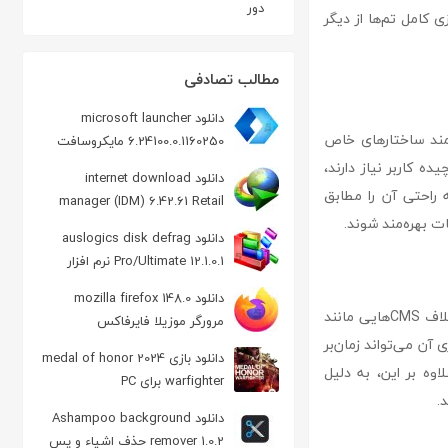
دور
ش‌گرا (Responsive) و امکان شخصی‌سازی کامل تم‌ها از دیگر
مطالب تصادفی
دانلود microsoft launcher
ده و نیازمند ساختارهای خاص
6.24100.0.1160250 مایکروسافت
لانچر برای اندروید
ه کاربر نیاز دارند،
دانلود internet download
 راحتی آن را مطابق
manager (IDM) 6.42.61 Retail
ت بهره‌مند شوند.
مدیریت دانلود
دانلود auslogics disk defrag
Pro/Ultimate 12.1.0.1 نرم افزار
یکپارچه سازی سریع هارد
دانلود mozilla firefox 148.0
یکی از محدودیت‌های اصلی drupal ، نیاز به دانش فنی بالا برای راه‌اندازی و مدیریت آن است. برخلاف CMS‌هایی مانند
مرورگر موزیلا فایرفاکس
آن می‌تواند زمان‌بر
دانلود بازی 2024 medal of honor
رم باشد. علاوه بر این، به دلیل
warfighter برای PC
دانلود Ashampoo background
remover 1.0.2 حذف اشیاء و پس