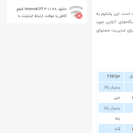
زمینه عکس
دانلود InternetOff 3.0.1.68 قطع
د است. این پلتفرم به
کامل یا موقت ارتباط اینترنت با
اه‌های آنلاین مورد
چند کلیک ساده
 Drupal برای مدیریت محتوای
TYPO3
J
بسیار بالا
خیر
بسیار بالا
بله
کند