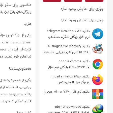
چیزی برای نمایش وجود ندارد
ویژگی‌های بارز این پل
چیزی برای نمایش وجود ندارد
مزایا
دانلود telegram Desktop 6.5.1
نرم افزار رایگان تلگرام دسکتاپ
بسیار مناسب است. این
دانلود auslogics file recovery
گزینه‌ای ایده‌آل مح
Pro 12.1.1 نرم افزار بازیابی اطلاعات
نیازهای خود تغییر ده
دانلود google chrome
145.0.7632.117 رایگان نرم افزار
محدودیت‌ها
مرورگر گوگل کروم
دانلود mozilla firefox 148.0
مرورگر موزیلا فایرفاکس
وردپرس، استفاده از ا
دانلود نرم افزار winrar 7.20 وین رار
قابلیت‌های گسترده، ممکن ا
دانلود internet download
کاربردها
manager (IDM) 6.42.61 Retail