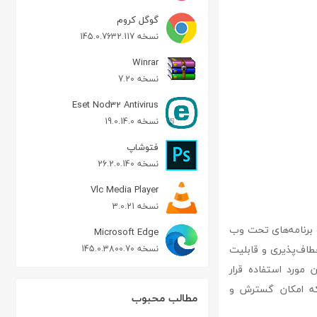
گوگل کروم
نسخه 145.0.7632.117
Winrar
نسخه 7.20
Eset Nod32 Antivirus
نسخه 19.0.14.0
فتوشاپ
نسخه 26.2.0.140
Vlc Media Player
نسخه 3.0.21
‌سایت‌ها و برنامه‌های تحت وب
Microsoft Edge
در سال 2001 منتشر شد، به دلیل انعطاف‌پذیری و قابلیت
نسخه 145.0.3800.70
مورد استفاده قرار
ه امکان گسترش و
مطالب محبوب