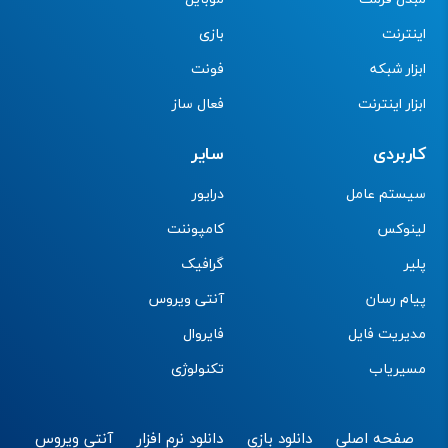
اینترنت
بازی
ابزار شبکه
فونت
ابزار اینترنت
فعال ساز
کاربردی
سایر
سیستم عامل
درایور
لینوکس
کامپوننت
پلیر
گرافیک
پیام رسان
آنتی ویروس
مدیریت فایل
فایروال
مسیریاب
تکنولوژی
صفحه اصلی
دانلود بازی
دانلود نرم افزار
آنتی ویروس