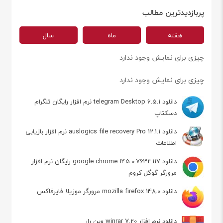
پربازدیدترین مطالب
هفته
ماه
سال
چیزی برای نمایش وجود ندارد
چیزی برای نمایش وجود ندارد
دانلود telegram Desktop 6.5.1 نرم افزار رایگان تلگرام
دسکتاپ
دانلود auslogics file recovery Pro 12.1.1 نرم افزار بازیابی
اطلاعات
دانلود google chrome 145.0.7632.117 رایگان نرم افزار
مرورگر گوگل کروم
دانلود mozilla firefox 148.0 مرورگر موزیلا فایرفاکس
دانلود نرم افزار winrar 7.20 وین رار