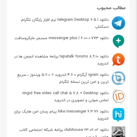
مطالب محبوب
دانلود telegram Desktop 6.5.1 نرم افزار رایگان تلگرام
دسکتاپ
دانلود messenger plus ! 6.00.0.773 مسنجر مایکروسافت
دانلود tapatalk forums 8.9.10 برنامه مشاهده انجمن ها در
اندروید
دانلود igram آیگرام 4.6.0 اندروید + 5.6.0 ویندوز ، سریع
ترین و امن ترین نسخه تلگرام
دانلود ringid free video call chat 5.7.8 + Desktop
تماس صوتی و تصویری در اندروید
دانلود hike messenger 6.3.76 پیام‌ رسان‌ امن هایک برای
اندروید
دانلود clubhouse 23.02.02 برنامه شبکه اجتماعی کلاب
هاوس اندروید