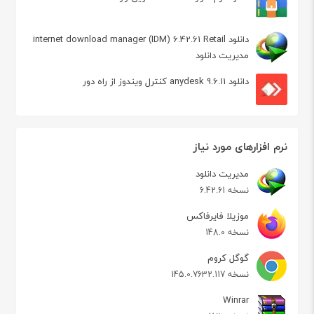
دانلود internet download manager (IDM) 6.42.61 Retail
مدیریت دانلود
دانلود anydesk 9.6.11 کنترل ویندوز از راه دور
نرم افزارهای مورد نیاز
مدیریت دانلود
نسخه 6.42.61
موزیلا فایرفاکس
نسخه 148.0
گوگل کروم
نسخه 145.0.7632.117
Winrar