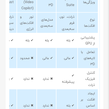
ویژگی‌ها
(Video
Stardust
3D
Suite
Copilot)
ذرات، نور،
نور و
ذرات 
نوع
مدل‌های
فرم
افکت‌های
سیستم‌ها
افکت‌ها
سه‌بعدی
سه‌بعدی
انرژی
دینامیک
پشتیبانی
✔ بله
✔ بله
✔ بله
✔ بله
از GPU
تعامل با
لایه‌های
✔ عالی
✔ عالی
✖ محدود
✔ عالی
3D
کنترل
✔
فیزیک
✖ ندارد
✖ ندارد
✔ پیشرفت
پیشرفته
ذرات
ایجاد
افکت بر
اساس
✔ بله
✖ ندارد
✖ ندارد
✔ بله