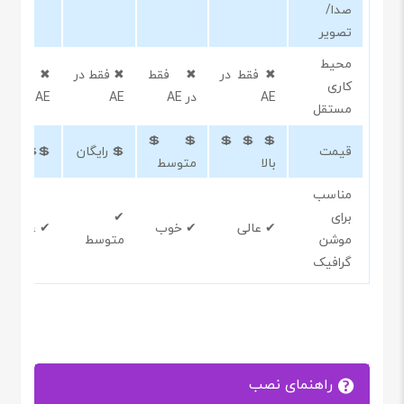
صدا/
تصویر
محیط
 فقط در
✖ فقط در
✖ فقط
✖ فقط در
کاری
AE
AE
در AE
AE
مستقل
💲💲
💲💲💲
💲💲 بالا
💲 رایگان
قیمت
متوسط
بالا
مناسب
✔
برای
✔ عالی
✔ خوب
✔ عالی
متوسط
موشن
گرافیک
راهنمای نصب