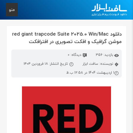
منو
دانلود red giant trapcode Suite 2025.0 Win/Mac
موشن گرافیک و افکت تصویری در افترافکت
بازدید: 356
دیدگاه: 0
نویسنده: سافت ابزار
تاریخ انتشار: ۱۸ فروردین ۱۴۰۴
1 اردیبهشت 1404 در 12:58 ب.ظ