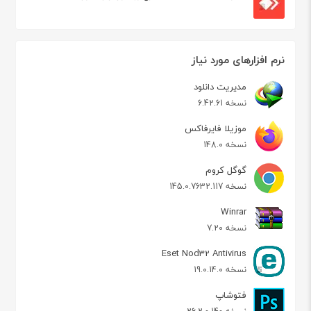
نرم افزارهای مورد نیاز
مدیریت دانلود
نسخه 6.42.61
موزیلا فایرفاکس
نسخه 148.0
گوگل کروم
نسخه 145.0.7632.117
Winrar
نسخه 7.20
Eset Nod32 Antivirus
نسخه 19.0.14.0
فتوشاپ