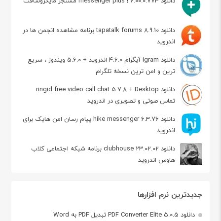
دانلود messenger plus ! 6.00.0.773 مسنجر مایکروسافت
دانلود tapatalk forums 8.9.10 برنامه مشاهده انجمن ها در
اندروید
دانلود igram آیگرام 4.6.0 اندروید + 5.6.0 ویندوز ، سریع
ترین و امن ترین نسخه تلگرام
دانلود ringid free video call chat 5.7.8 + Desktop
تماس صوتی و تصویری در اندروید
دانلود hike messenger 6.3.76 پیام‌ رسان‌ امن هایک برای
اندروید
دانلود clubhouse 23.02.02 برنامه شبکه اجتماعی کلاب
هاوس اندروید
جدیدترین نرم افزارها
دانلود PDF Converter Elite 5.0.5 تبدیل PDF به Word