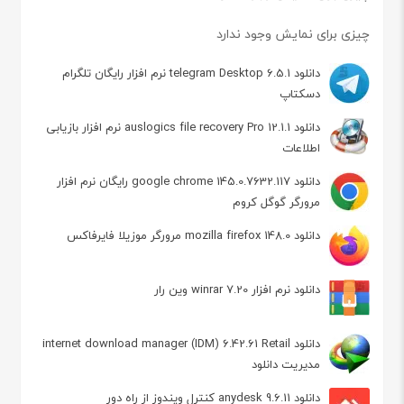
چیزی برای نمایش وجود ندارد
دانلود telegram Desktop 6.5.1 نرم افزار رایگان تلگرام
دسکتاپ
دانلود auslogics file recovery Pro 12.1.1 نرم افزار بازیابی
اطلاعات
دانلود google chrome 145.0.7632.117 رایگان نرم افزار
مرورگر گوگل کروم
دانلود mozilla firefox 148.0 مرورگر موزیلا فایرفاکس
دانلود نرم افزار winrar 7.20 وین رار
دانلود internet download manager (IDM) 6.42.61 Retail
مدیریت دانلود
دانلود anydesk 9.6.11 کنترل ویندوز از راه دور