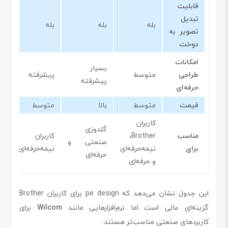
قابلیت
تبدیل
بله
بله
بله
ب
تصویر به
دوخت
امکانات
بسیار
طراحی
متوسط
پیشرفته
م
پیشرفته
حرفه‌ای
قیمت
متوسط
بالا
متوسط
ا
کاربران
گلدوزی
مناسب
Brother،
کاربران
صنعتی و
م
برای
نیمه‌حرفه‌ای
نیمه‌حرفه‌ای
حرفه‌ای
و حرفه‌ای
این جدول نشان می‌دهد که pe design برای کاربران Brother
گزینه‌ای عالی است اما نرم‌افزارهایی مانند
Wilcom
برای
کاربردهای صنعتی مناسب‌تر هستند.