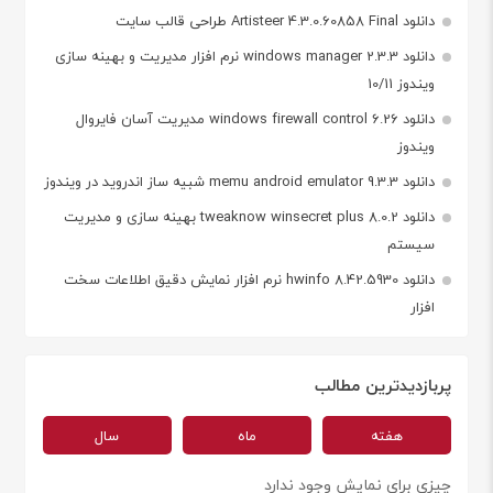
دانلود Artisteer 4.3.0.60858 Final طراحی قالب سایت
دانلود windows manager 2.3.3 نرم افزار مدیریت و بهینه سازی
ویندوز 10/11
دانلود windows firewall control 6.26 مدیریت آسان فایروال
ویندوز
دانلود memu android emulator 9.3.3 شبیه ساز اندروید در ویندوز
دانلود tweaknow winsecret plus 8.0.2 بهینه سازی و مدیریت
سیستم
دانلود hwinfo 8.42.5930 نرم افزار نمایش دقیق اطلاعات سخت
افزار
پربازدیدترین مطالب
هفته
ماه
سال
چیزی برای نمایش وجود ندارد