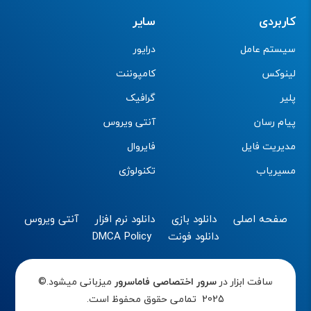
کاربردی
سایر
سیستم عامل
درایور
لینوکس
کامپوننت
پلیر
گرافیک
پیام رسان
آنتی ویروس
مدیریت فایل
فایروال
مسیریاب
تکنولوژی
صفحه اصلی
دانلود بازی
دانلود نرم افزار
آنتی ویروس
دانلود فونت
DMCA Policy
سافت ابزار در
سرور اختصاصی
فاماسرور
میزبانی میشود.©
2025 تمامی حقوق محفوظ است.