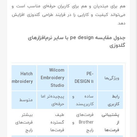
هم برای مبتدیان و هم برای کاربران حرفه‌ای مناسب است و
می‌تواند کیفیت و کارایی را در فرایند طراحی گلدوزی افزایش
دهد.
جدول مقایسه pe design با سایر نرم‌افزارهای
گلدوزی
Wilcom
Hatch
PE-
ویژگی‌ها
Embroidery
d
Embroidery
DESIGN 11
Studio
رابط
ساده و
پیچیده‌تر اما
متوسط
س
کاربری
کاربرپسند
حرفه‌ای
پشتیبانی
فرمت‌های
طیف
بیشتر
از
Brother و
گسترده
فرمت‌های
م
فرمت‌ها
رایج
فرمت‌ها
رایج