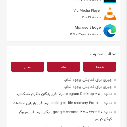
نسخه 26.2.0.140
Vlc Media Player
نسخه 3.0.21
Microsoft Edge
نسخه 145.0.3800.70
مطالب محبوب
هفته
ماه
سال
چیزی برای نمایش وجود ندارد
چیزی برای نمایش وجود ندارد
دانلود telegram Desktop 6.5.1 نرم افزار رایگان تلگرام دسکتاپ
دانلود auslogics file recovery Pro 12.1.1 نرم افزار بازیابی اطلاعات
دانلود google chrome 145.0.7632.117 رایگان نرم افزار مرورگر
گوگل کروم