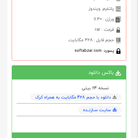
پلتفرم: ویندوز
ورژن : 11.40
فرمت : rar
حجم فایل : 428 مگابایت
پسورد: softabzar.com
باکس دانلود
نسخه 64‌ بیتی
دانلود با حجم 428 مگابايت به همراه کرک
سایـت سـازنــده