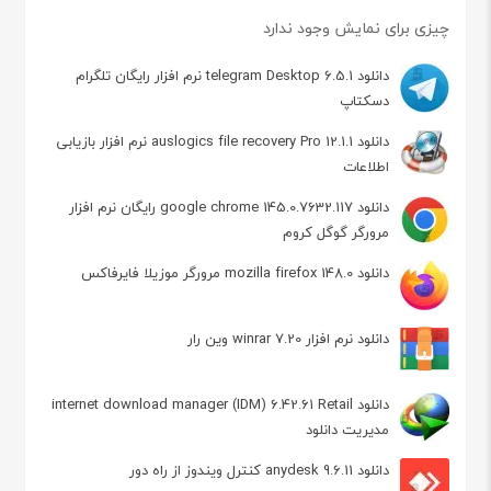
چیزی برای نمایش وجود ندارد
دانلود telegram Desktop 6.5.1 نرم افزار رایگان تلگرام
دسکتاپ
دانلود auslogics file recovery Pro 12.1.1 نرم افزار بازیابی
اطلاعات
دانلود google chrome 145.0.7632.117 رایگان نرم افزار
مرورگر گوگل کروم
دانلود mozilla firefox 148.0 مرورگر موزیلا فایرفاکس
دانلود نرم افزار winrar 7.20 وین رار
دانلود internet download manager (IDM) 6.42.61 Retail
مدیریت دانلود
دانلود anydesk 9.6.11 کنترل ویندوز از راه دور