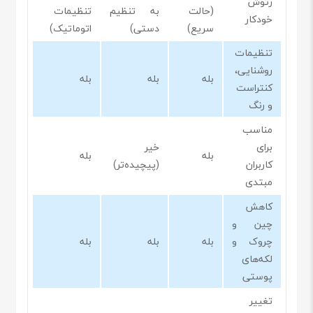
رتوش
(حالت
به تنظیم
تنظیمات
خودکار
سریع)
دستی)
اتوماتیک)
تنظیمات
روشنایی،
بله
بله
بله
کنتراست
و رنگ
مناسب
برای
خیر
بله
بله
کاربران
(پیچیده‌تر)
مبتدی
کاهش
چین و
چروک و
بله
بله
بله
لکه‌های
پوستی
تغییر