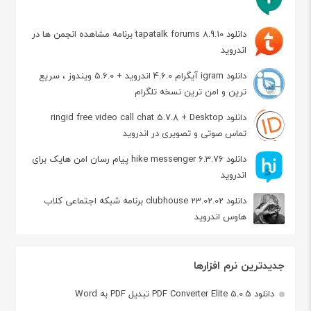
دانلود tapatalk forums 8.9.10 برنامه مشاهده انجمن ها در
اندروید
دانلود igram آیگرام 4.6.0 اندروید + 5.6.0 ویندوز ، سریع
ترین و امن ترین نسخه تلگرام
دانلود ringid free video call chat 5.7.8 + Desktop
تماس صوتی و تصویری در اندروید
دانلود hike messenger 6.3.76 پیام‌ رسان‌ امن هایک برای
اندروید
دانلود clubhouse 23.02.02 برنامه شبکه اجتماعی کلاب
هاوس اندروید
جدیدترین نرم افزارها
دانلود PDF Converter Elite 5.0.5 تبدیل PDF به Word