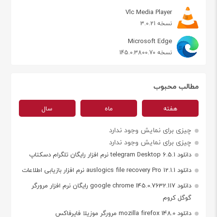
Vlc Media Player
نسخه 3.0.21
Microsoft Edge
نسخه 145.0.3800.70
مطالب محبوب
هفته
ماه
سال
چیزی برای نمایش وجود ندارد
چیزی برای نمایش وجود ندارد
دانلود telegram Desktop 6.5.1 نرم افزار رایگان تلگرام دسکتاپ
دانلود auslogics file recovery Pro 12.1.1 نرم افزار بازیابی اطلاعات
دانلود google chrome 145.0.7632.117 رایگان نرم افزار مرورگر
گوگل کروم
دانلود mozilla firefox 148.0 مرورگر موزیلا فایرفاکس