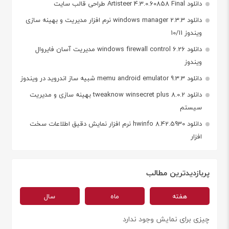
دانلود Artisteer 4.3.0.60858 Final طراحی قالب سایت
دانلود windows manager 2.3.3 نرم افزار مدیریت و بهینه سازی
ویندوز 10/11
دانلود windows firewall control 6.26 مدیریت آسان فایروال
ویندوز
دانلود memu android emulator 9.3.3 شبیه ساز اندروید در ویندوز
دانلود tweaknow winsecret plus 8.0.2 بهینه سازی و مدیریت
سیستم
دانلود hwinfo 8.42.5930 نرم افزار نمایش دقیق اطلاعات سخت
افزار
پربازدیدترین مطالب
هفته
ماه
سال
چیزی برای نمایش وجود ندارد