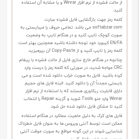
از حالت فشرده از نرم افزار Winrar و یا مشابه آن استفاده
کنید.
کلمه رمز جهت بازگشایی فایل فشرده عبارت
softabzar.com می باشد. تمامی حروف را میبایستی به
صورت کوچک تایپ کنید و در هنگام تایپ به وضعیت
EN/FA کیبورد خود توجه داشته باشید همچنین بهتر است
کلمه رمز را تایپ کنید و از Copy-Paste آن بپرهیزید.
چنانچه در هنگام خارج سازی فایل از حالت فشرده با پیغام
CRC مواجه شدید، در صورتی که کلمه رمز را درست وارد
کرده باشید. فایل به صورت خراب دانلود شده است و می
بایستی مجدداً آن را دانلود کنید. البته فایل های حجیم
دارای قابلیت ریکاوری هستند که با استفاده از نرم افزار
Winrar وارد منو Tools شوید و گزینه Repair را انتخاب
کنید تا مشکل فایل دانلود شده حل شود.
فایل های کرک به دلیل ماهیت عملکرد در هنگام استفاده
ممکن است توسط آنتی ویروس ها به عنوان فایل خطرناک
شناسایی شوند در این گونه مواقع به صورت موقت آنتی
ویروس خود را غیر فعال کنید.