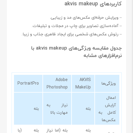
کاربردهای akvis makeup
– ویرایش حرفه‌ای عکس‌های مد و زیبایی.
– آماده‌سازی تصاویر برای چاپ در مجلات و تبلیغات.
– رتوش عکس‌های شخصی برای ایجاد ظاهری جذاب و زیبا.
جدول مقایسه ویژگی‌های akvis makeup با
نرم‌افزارهای مشابه
Adobe
AKVIS
ویژگی‌ها
PortraitPro
Photoshop
MakeUp
اعمال
آرایش
نیاز به
بله
بله
کامل به
مهارت بالا
عکس‌ها
بله
بله (اما نیاز
بله (با