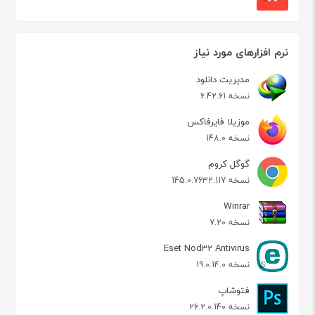
نرم افزارهای مورد نیاز
مدیریت دانلود
نسخه 6.42.61
موزیلا فایرفاکس
نسخه 148.0
گوگل کروم
نسخه 145.0.7632.117
Winrar
نسخه 7.20
Eset Nod32 Antivirus
نسخه 19.0.14.0
فتوشاپ
نسخه 26.2.0.140