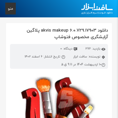
منو
دانلود akvis makeup 6.0.729.17903 پلاگین
آرایشگری مخصوص فتوشاپ
بازدید: 272
دیدگاه: 0
نویسنده: سافت ابزار
تاریخ انتشار: ۶ اسفند ۱۴۰۲
10 اردیبهشت 1404 در 9:11 ق.ظ