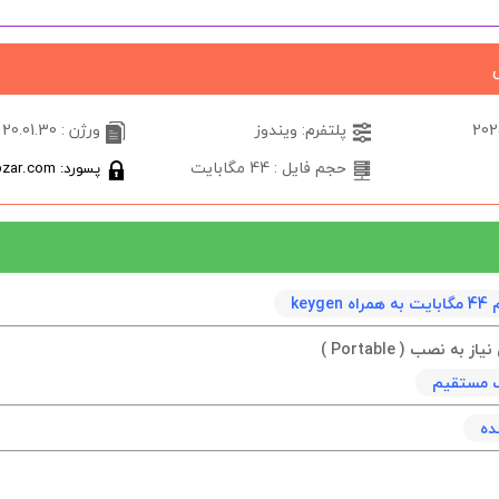
پلتفرم: ویندوز
ورژن : 20.01.30
حجم فایل : 44 مگابایت
پسورد: softabzar.com
keyg
به نصب ( Portable )
نک مستقیم
ده