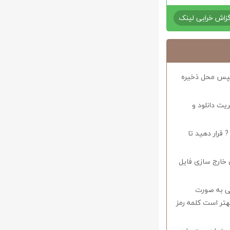
زاش خرابی لینک
د سپس محل ذخیره
ریت دانلود و
 قرار دهید تا
 خارج سازی فایل
وف را میبایستی به صورت
اشید همچنین بهتر است کلمه رمز