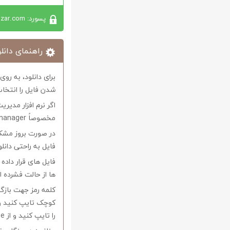
پسورد: softabzar.com
راهنمای دانلو
برای دانلود، به رو
شدن فایل را انتخاب
اگر نرم افزار مدیری
مخصوصاً internet download manager استفاده کنید.
در صورت بروز مشکل 
فایل به راحتی دانل
فایل های قرار داد
ها از حالت فشرده از نرم افزار Winrar و یا 
را تایپ کنید و از Copy-Paste آن بپرهیزید.