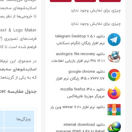
اسلایدشوهای سه‌بعدی 
چیزی برای نمایش وجود ندارد
تا خروجی‌ها از نظر بص
چیزی برای نمایش وجود ندارد
Aurora 3D Text & Logo Maker از 
دانلود telegram Desktop 6.5.1
نرم افزار رایگان تلگرام دسکتاپ
فراهم شده است تا کاربر
دانلود auslogics file recovery
در مجموع، این نرم‌اف
Pro 12.1.1 نرم افزار بازیابی اطلاعات
اسلایدشوهای سه‌بعد
دانلود google chrome
که به یکی از گزینه‌ه
145.0.7632.117 رایگان نرم افزار
مرورگر گوگل کروم
دانلود mozilla firefox 148.0
جدول مقایسه Aurora 3D Text & Logo Maker با نرم‌افزارهای مشابه
مرورگر موزیلا فایرفاکس
دانلود نرم افزار winrar 7.20 وین رار
ویژگی‌ها
دانلود internet download
manager (IDM) 6.42.61 Retail