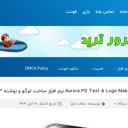
خانه
تماس باما
بازی
فونت
م افزار
امنیت
دانلود فونت
DMCA Policy
یدگاه: 0
نویسنده: سافت ابزار
تاریخ انتشار: ۱۸ آبان ۱۴۰۴