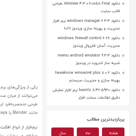
دانلود Artisteer 4.3.0.60858 Final طراحی
قالب سایت
دانلود windows manager 2.3.3 نرم افزار
مدیریت و بهینه سازی ویندوز 10/11
دانلود windows firewall control 6.26
مدیریت آسان فایروال ویندوز
دانلود memu android emulator 9.3.3
شبیه ساز اندروید در ویندوز
دانلود tweaknow winsecret plus 8.0.2
بهینه سازی و مدیریت سیستم
یکی از ویژگی‌های برجسته‌ی xt & Logo Maker
دانلود hwinfo 8.42.5930 نرم افزار نمایش
می‌توانند از میان صد
دقیق اطلاعات سخت افزار
طرحی منحصربه‌فرد ایجا
مانند Blender یا Maya انجام شود.
پربازدیدترین مطالب
نرم‌افزار از انواع
افکت‌ه
هفته
ماه
سال
حرفه‌ای می‌بخشد. علا