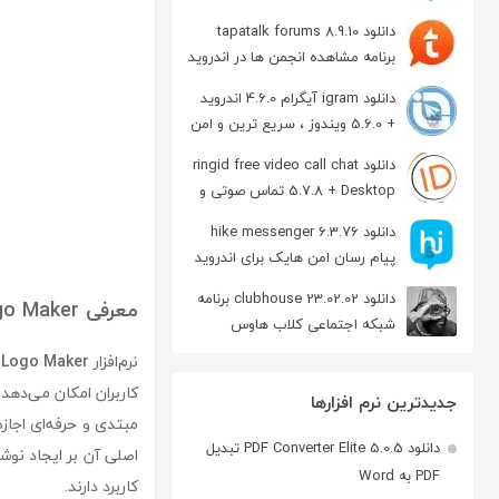
دانلود tapatalk forums 8.9.10
برنامه مشاهده انجمن ها در اندروید
دانلود igram آیگرام 4.6.0 اندروید
+ 5.6.0 ویندوز ، سریع ترین و امن
ترین نسخه تلگرام
دانلود ringid free video call chat
5.7.8 + Desktop تماس صوتی و
تصویری در اندروید
دانلود hike messenger 6.3.76
پیام‌ رسان‌ امن هایک برای اندروید
دانلود clubhouse 23.02.02 برنامه
معرفی Aurora 3D Text & Logo Maker
شبکه اجتماعی کلاب هاوس
اندروید
نرم‌افزار
 Logo Maker
کاربران امکان می‌دهد آ
جدیدترین نرم افزارها
مبتدی و حرفه‌ای اجاز
دانلود PDF Converter Elite 5.0.5 تبدیل
اصلی آن بر ایجاد نوش
PDF به Word
کاربرد دارند.