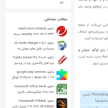
دور
نرم‌افزار وجود دارد
مطالب تصادفی
ی می‌کند، از جمله
دانلود trend micro internet
 امکان خروجی گرفتن با پس‌زمینه‌ی شفاف
security 2021 v17.7.1243 بسته
‌ای استفاده کنند.
امنیتی
دانلود AV Audio Merger 6.5.6
چسباندن فایل های صوتی به
ا برای
لوگو، عنوان و
یکدیگر
هستند. ترکیب سادگی و امکانات متنوع در Aurora 3D Text & Logo Maker باعث شده است
دانلود Tracks Eraser Pro 9.1006
نرم افزار پاکسازی ردپا در ویندوز
تبدیل شود.
دانلود google play services
22.45.16 / Wear OS / TV گوگل
پلی سرویس اندروید
دانلود microsoft office excel
2010 x86 مایکروسافت اکسل
Photoshop (متن
ه‌بعدی)
دانلود Futuremark 3DMark
2.16.7117 All Edition امتیاز دادن