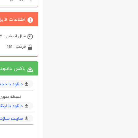
اطلاعات فایل
سال انتشار : 2025
فرمت : rar
باکس دانلود
دانلود با حجم 44 مگابايت به همراه en
نسخه بدون نیاز 
دانلود با لی
سایـت سـازنــ