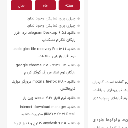
هفته
ماه
سال
چیزی برای نمایش وجود ندارد
چیزی برای نمایش وجود ندارد
دانلود telegram Desktop 6.5.1 نرم افزار
رایگان تلگرام دسکتاپ
دانلود auslogics file recovery Pro 12.1.1
نرم افزار بازیابی اطلاعات
دانلود google chrome 145.0.7632.117
رایگان نرم افزار مرورگر گوگل کروم
دانلود mozilla firefox 148.0 مرورگر موزیلا
ی آماده
است. کاربران
فایرفاکس
، نورپردازی و بافت،
م‌افزارهای پیچیده‌ای
دانلود نرم افزار winrar 7.20 وین رار
دانلود internet download manager
(IDM) 6.42.61 Retail مدیریت دانلود
ها و لوگوها جلوه‌ای
دانلود anydesk 9.6.11 کنترل ویندوز از راه
ه و از آنها در ساخت