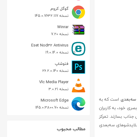
گوگل کروم
نسخه 145.0.7632.117
Winrar
نسخه 7.20
Eset Nod32 Antivirus
نسخه 19.0.14.0
فتوشاپ
نسخه 26.2.0.140
Vlc Media Player
نسخه 3.0.21
سه‌بعدی
است که به
Microsoft Edge
 بصری خود، به کاربران
نسخه 145.0.3800.70
 جذاب بسازند. تمرکز
اسلایدشوهای سه‌بعدی
مطالب محبوب