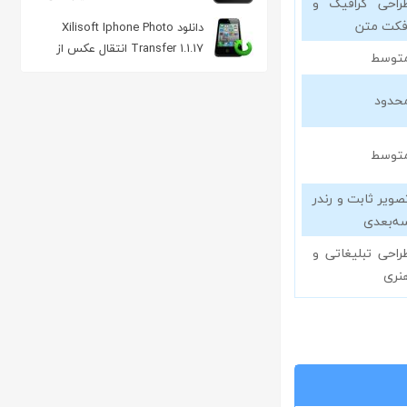
راحی گرافیک و
به سیستم
فکت متن
دانلود Xilisoft Iphone Photo
Transfer 1.1.17 انتقال عکس‌ از
توسط
آیفون به ویندوز و بالعکس
حدود
توسط
صویر ثابت و رندر
ه‌بعدی
راحی تبلیغاتی و
نری