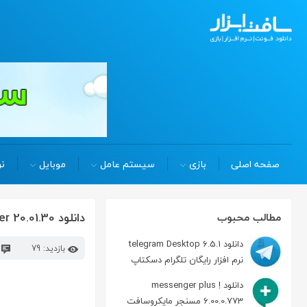
صفحه اصلی
بازی
سیستم عامل
موبایل
نر
دانلود Aurora 3D Text & Logo Maker 20.01.30 نرم افزار ساخت لوگو و نوشته 3 بعدی
مطالب محبوب
دانلود telegram Desktop 6.5.1
بازدید: 79
د
نرم افزار رایگان تلگرام دسکتاپ
دانلود messenger plus !
6.00.0.773 مسنجر مایکروسافت